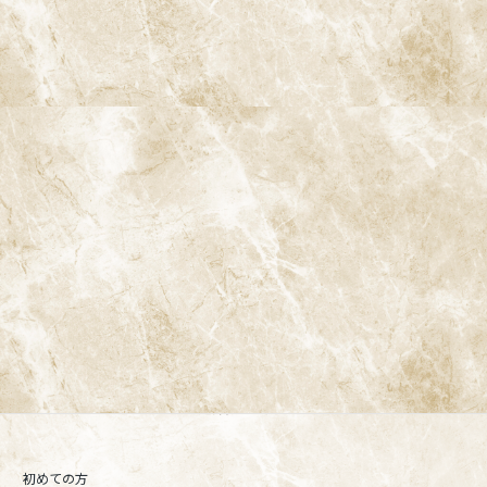
阿佐ヶ谷ことぶき歯科・矯正歯科
〒166-0004 東京都杉並区阿佐谷南3-37-14 第二北原ビル3階
阿佐ヶ谷の歯医者「阿佐ヶ谷ことぶき歯科・矯正歯科」 は、JR中
央線(快速)「阿佐ケ谷駅」徒歩0分 / JR中央/総武線「阿佐ケ谷駅」
徒歩0分 / 東京メトロ丸ノ内線「南阿佐ケ谷駅」徒歩8分の、駅す
ぐでとても通いやすい場所にある歯医者です。杉並区や中野区、新
宿、東京都内、隣接県や遠方からも患者様に来院頂きやすい環境
といえます。評判、口コミ、おすすめなどによってご来院される場
合、アクセスのページより道順をご確認ください。
初めての方