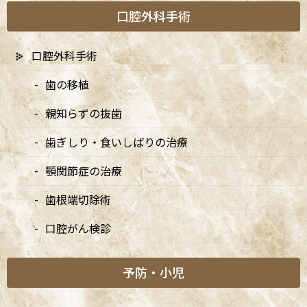
大切なお知らせ
口腔外科手術
矯正診療日
口腔外科手術
歯の移植
新着情報
親知らずの抜歯
歯ぎしり・食いしばりの治療
7/20は9:00〜15:00診療、8/10・8/11は休診です
顎関節症の治療
2026/07/03
歯根端切除術
7月・8月の矯正診療日のお知らせ
口腔がん検診
2026/07/03
予防・小児
8月・9月の診療日変更のお知らせ
2026/04/13