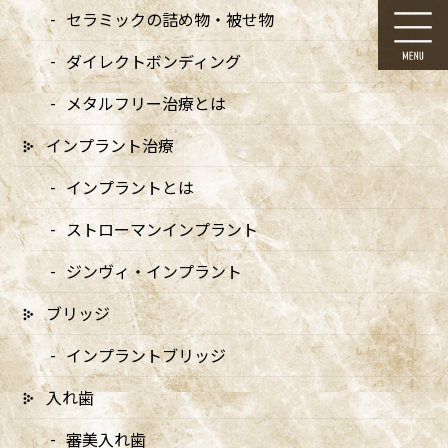
コ
ナ
セラミックの詰め物・被せ物
ン
ビ
テ
ゲ
ダイレクトボンディング
ン
ー
ツ
シ
メタルフリー治療とは
に
ョ
移
ン
インプラント治療
動
に
お知らせ
移
インプラントとは
動
ストローマンインプラント
ジンヴィ・インプラント
ブリッジ
HOME
お知らせ
TiON（ティオン）※医療ホワイトニング
item01
インプラントブリッジ
2025/12/02
入れ歯
item01
審美入れ歯