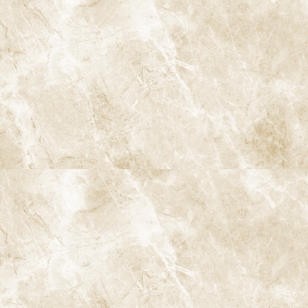
診療時間
月
火
水
木
金
土
日
9:00-13:00
●
▲
●
●
●
●
★
14:00-18:00
●
▲
●
●
●
●
★
★…ご予約状況により診療を行わせて頂きます。
※休診日：火曜（9月より月2回）・日曜・祝日
▲…2025年9月より第2火曜日、第4火曜日は診療日となりま
す。