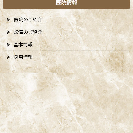
医院情報
医院のご紹介
A
ccess
設備のご紹介
基本情報
阿佐ヶ谷ことぶき歯科・矯正歯科
採用情報
阿佐ヶ谷の歯医者「阿佐ヶ谷ことぶき歯科・矯正歯科」は、JR中
央線(快速)「阿佐ケ谷駅」徒歩0分 / JR中央/総武線「阿佐ケ谷駅」
徒歩0分 / 東京メトロ丸ノ内線「南阿佐ケ谷駅」徒歩8分の、駅す
ぐでとても通いやすい場所にある歯医者です。杉並区や中野区、新
宿、東京都内、隣接県や遠方からも患者様に来院頂きやすい環境
といえます。