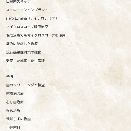
口腔内スキャナ
ストローマンインプラント
iTero Lumina（アイテロ ルミナ）
マイクロスコープ精密治療
保険治療でもマイクロスコープを使用
痛みに配慮した治療
流行感染症対策の強化
徹底した滅菌・衛生管理
予防
歯のクリーニングと検査
歯周病治療
むし歯治療
根管治療
親知らずの抜歯
小児歯科