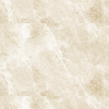
〒166-0004 東京都杉並区阿佐谷南3-37-14 第二北原ビル3階
JR中央線(快速)「阿佐ケ谷駅」徒歩0分 / JR中央/総武線「阿佐ケ
谷駅」徒歩0分 / 東京メトロ丸ノ内線「南阿佐ケ谷駅」徒歩8分
TEL：
03-6915-1315