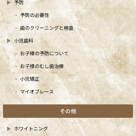
予防
5/3・4休診、5/5・6は9:00〜15:00診療、6/14は休
予防の必要性
診です
2026/04/10
歯のクリーニングと検査
小児歯科
5月の矯正診療日のお知らせ
2026/04/10
お子様の予防について
お子様のむし歯治療
小児矯正
月別アーカイブ
マイオブレース
2026年
その他
2025年
2024年
ホワイトニング