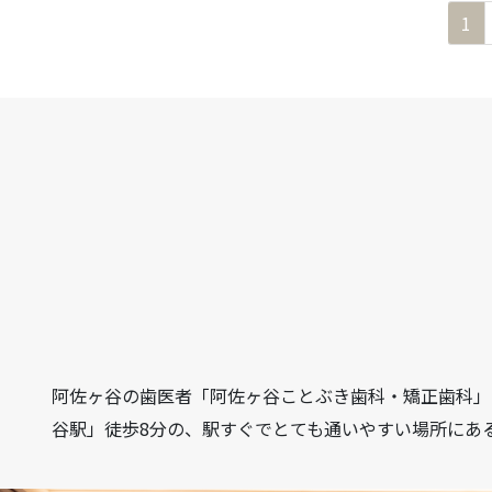
ペ
1
ー
投
ジ
稿
の
ペ
ー
ジ
送
り
阿佐ヶ谷の歯医者「阿佐ヶ谷ことぶき歯科・矯正歯科」は、
谷駅」徒歩8分の、駅すぐでとても通いやすい場所にあ