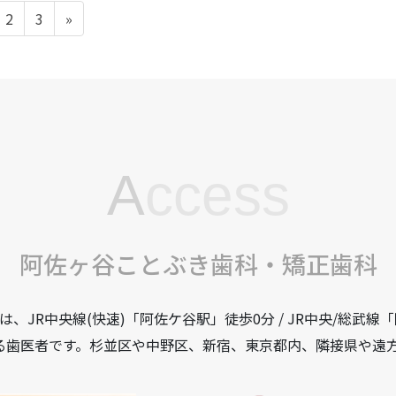
設備の
ペ
ペ
2
3
»
ー
ー
基本情
ジ
ジ
採用情
A
ccess
阿佐ヶ谷ことぶき歯科・矯正歯科
JR中央線(快速)「阿佐ケ谷駅」徒歩0分 / JR中央/総武線
る歯医者です。杉並区や中野区、新宿、東京都内、隣接県や遠