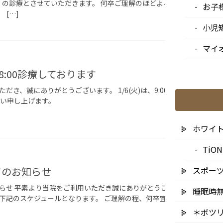
:00」の診療とさせていただきます。 何卒ご理解のほどよろしくお願い申し
お子
 […]
小児
マイ
お知ら
〜18:00診療しております
き、誠にありがとうございます。 1/6(火)は、9:00〜18:00まで診療
願い申し上げます。
ホワイ
Ti
お知ら
てのお知らせ
スポー
らせ 平素より当院をご利用いただき誠にありがとうございます。 年末
睡眠時
下記のスケジュールとなります。 ご理解の程、何卒宜しくお願い申し上
＊ボツ