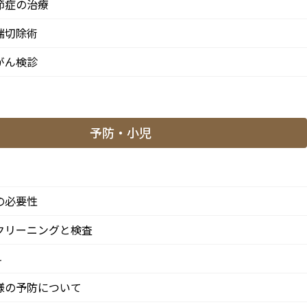
節症の治療
5月の矯正診療日のお知らせ
て診
端切除術
2026/04/10
がん検診
せ
月別アーカイブ
予防・小児
2026年
ま
2025年
の必要性
2024年
クリーニングと検査
せ
科
様の予防について
ま