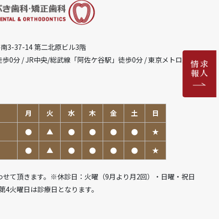
南3-37-14 第二北原ビル3階
歩0分 / JR中央/総武線「阿佐ケ谷駅」徒歩0分 / 東京メトロ丸ノ
月
火
水
木
金
土
日
●
▲
●
●
●
●
★
●
▲
●
●
●
●
★
わせて頂きます。
※休診日：火曜（9月より月2回）・日曜・祝日
、第4火曜日は診療日となります。