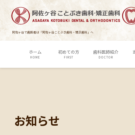
コ
ナ
ン
ビ
テ
ゲ
ン
ー
ツ
シ
阿佐ヶ谷で歯医者は「阿佐ヶ谷ことぶき歯科・矯正歯科」へ
に
ョ
移
ン
ホーム
初めての方
歯科医師紹介
動
に
HOME
FIRST
DOCTOR
移
動
お知らせ