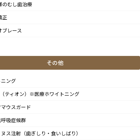
上げ
様のむし歯治療
矯正
オブレース
せ
とな
その他
トニング
ON（ティオン）※医療ホワイトニング
せ
ツマウスガード
年始
無呼吸症候群
げ
リヌス注射（歯ぎしり・食いしばり）