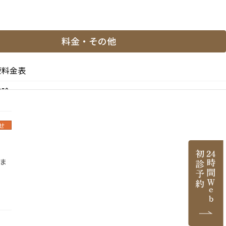
せ
料金・その他
ま
療料金表
げま
控除
と副作用
せ
医薬品等の明示（薬機法）
ま
医院情報
ご紹介