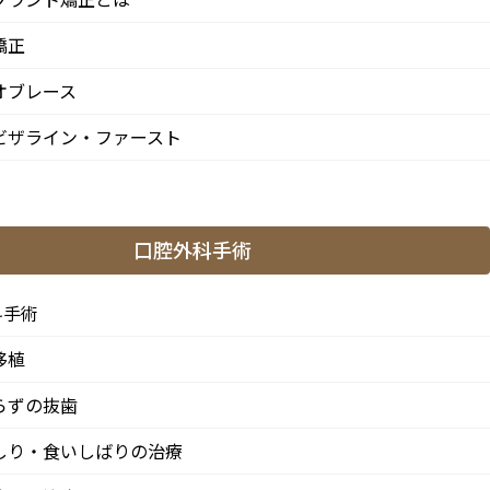
せ
矯正
新着情報
オブレース
第5
7/20は9:00〜15:00診療、8/10・
ー
ビザライン・ファースト
8/11は休診です
2026/07/03
7月・8月の矯正診療日のお知らせ
せ
口腔外科手術
2026/07/03
科手術
ま
8月・9月の診療日変更のお知らせ
げま
2026/04/13
移植
らずの抜歯
5/3・4休診、5/5・6は9:00〜15:00
診療、6/14は休診です
しり・食いしばりの治療
せ
2026/04/10