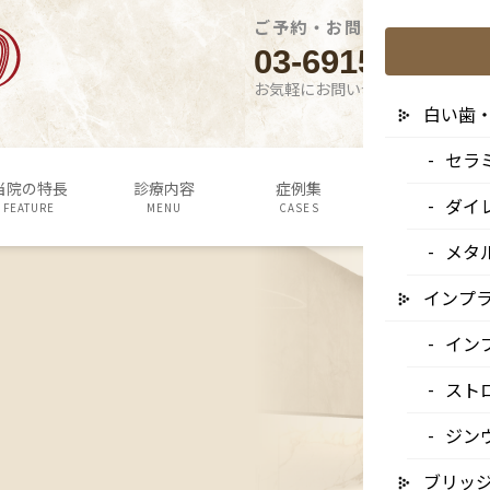
ご予約・お問い合わせはこち
03-6915-1315
お気軽にお問い合わせください
白い歯
セラ
当院の特長
診療内容
症例集
よくあるご質問
ダイ
FEATURE
MENU
CASES
Q&A
メタ
インプ
イン
スト
ジン
ブリッ