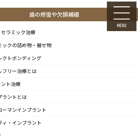
ら
24時間Web初診予約
歯の修復や欠損補綴
採用エントリー
・セラミック治療
ミックの詰め物・被せ物
料金表・その他
医院情報
診療 / 交通
レクトボンディング
FEE
CLINIC
ACCESS
ルフリー治療とは
ラント治療
プラントとは
ローマンインプラント
ヴィ・インプラント
ジ