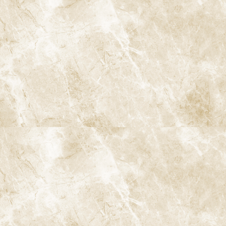
顎関節症の治療
スポーツマウスガード
睡眠時無呼吸症候群
このページのコンテンツ
ドクターより
むし歯とはどのような病気か
むし歯ができる4つの要因（4つの輪）
1. 歯の質（歯の強さ）
2. 細菌（むし歯菌）
3. 食べ物・糖分（とくに頻度）
4. 時間（酸にさらされる時間）
むし歯の進行段階（C0〜C4）
C0：ごく初期のむし歯（脱灰）
C1：エナメル質のむし歯
C2：象牙質に達したむし歯