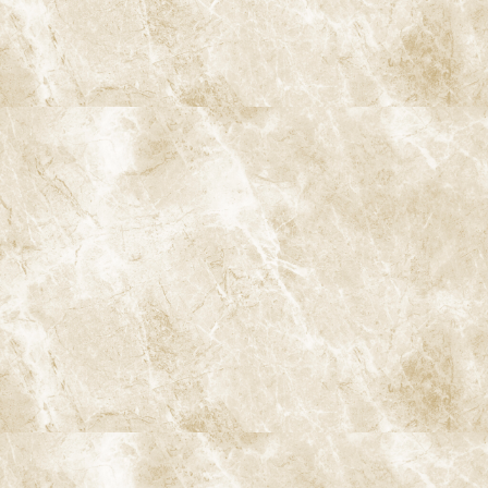
特に、「痛みがなくなったから治った」と自己判断してしまうケ
ースには注意が必要です。神経が壊死して一時的に痛みが引いてい
るだけで、内部では静かに炎症が進み、やがて腫れや膿、根の病
気へと発展することもあります。
さまざまなむし歯のタイプ
むし歯は、できる場所や背景によって性質が異なります。それぞれ
のタイプを理解することで、ご自身のリスクのイメージがしやす
くなります。
裂溝う蝕（奥歯の溝のむし歯）
奥歯の噛む面には深い溝があり、プラークがたまりやすく、磨き
残しが起こりやすい部位です。見た目は小さくても内部で大きく広
がっている「隠れたむし歯」になりやすいのが特徴です。