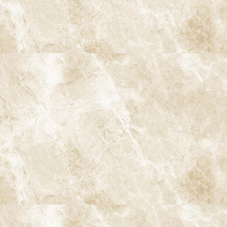
完全予約制
インフォームドコンセント
CT活用の精密な診査・診断
口腔内スキャナ
ストローマンインプラント
iTero Lumina（アイテロ ルミナ）
マイクロスコープ精密治療
保険治療でもマイクロスコープを使用
痛みに配慮した治療
流行感染症対策の強化