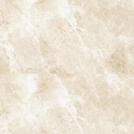
状態です。抜歯が避けられない場合も少なくありません。
むし歯の症状 ― 痛みがないからと
いって安心ではありません
むし歯＝痛いというイメージがありますが、実は「かなり進行す
るまで痛みが出ない」ことも多くあります。症状の有無だけで、む
し歯の進行度を判断することはできません。
冷たいもの・甘いものがしみる
噛んだときに違和感がある
歯の色が黒く・茶色く変色してきた
歯の表面がザラザラ・引っかかる感じがする
何もしていなくてもズキズキ痛む（自発痛）
夜間・寝ているときに痛みが強くなる