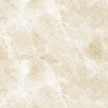
隣接面う蝕（歯と歯の間のむし歯）
歯と歯の間にたまったプラークが原因で起こるむし歯です。外から
見えにくく、レントゲンで初めて見つかることも多いタイプで
す。デンタルフロスや歯間ブラシの習慣が少ない方に多く見られ
ます。
根面う蝕（歯の根元のむし歯）
歯周病などで歯ぐきが下がり、露出した歯の根の部分にできるむ
し歯です。根の表面はエナメル質ではなく象牙質のため、酸に弱
く、進行が早いのが特徴です。ご高齢の方や、歯ぐきが痩せてき
た方に多く見られます。