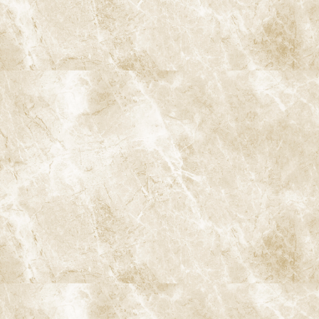
二次う蝕（詰め物・被せ物の下のむし歯）
過去に治療した詰め物や被せ物の段差・すき間から、再びむし歯
ができる状態を「二次う蝕」と呼びます。見た目はきれいでも内
部でむし歯が広がっていることも多く、気づきにくいタイプです。
急速進行性う蝕（ラピッドカリエス）
短期間に複数の歯が一気にむし歯になるケースで、ストレス・唾液
分泌量の低下・薬の副作用・生活リズムの乱れなどが背景にある
こともあります。阿佐ヶ谷の当院でも、短期間で口腔内環境が悪
化している方には、全身状態や生活背景も含めて丁寧にお話を伺
うようにしています。
むし歯になりやすい人・なりにくい