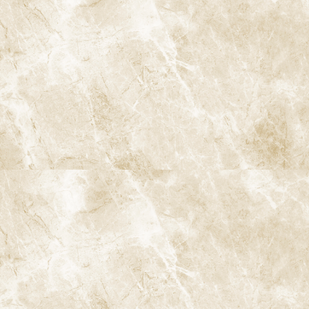
C1：エナメル質のむし歯
エナメル質内に限局した小さなむし歯です。黒や茶色に見えるこ
ともありますが、しみたり痛んだりすることはほとんどありませ
ん。見た目の変化だけで気づきにくく、定期検診での発見が重要
な段階です。
C2：象牙質に達したむし歯
エナメル質を越えて、その内側の象牙質まで進行したむし歯です。
冷たいものや甘いものがしみる症状が出てくることが多く、「痛
い」という自覚が出始める段階です。ただし、しみるのが一時的
ですぐおさまる場合は、放置されがちなのもこのステージの特徴
です。