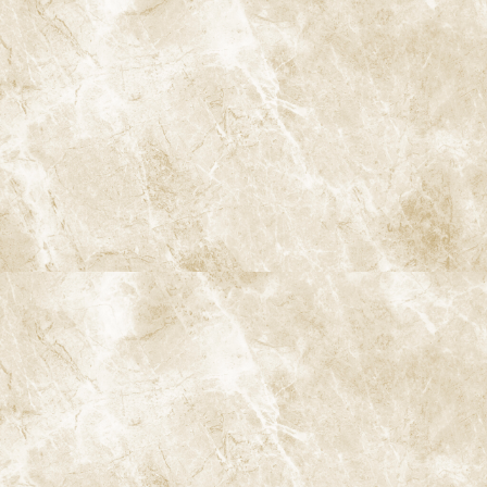
一本の歯のむし歯が、やがて噛み合わせ全体の乱れを招き、将来
的なインプラント・入れ歯・大がかりな治療につながることも少
なくありません。「小さいうちに見つけて、小さいうちに対処す
る」ことが、結果的に身体的・時間的・経済的な負担を大きく減
らします。
子どものむし歯と大人のむし歯の違
い
乳歯や生えたての永久歯は、大人の歯とは構造や性質が異なり、
むし歯の進行スピードも違います。ご家族で阿佐ヶ谷周辺にお住
まいの方は、お子さまのむし歯にも特に注意が必要です。
子どものむし歯（乳歯・生えたての永久
歯）