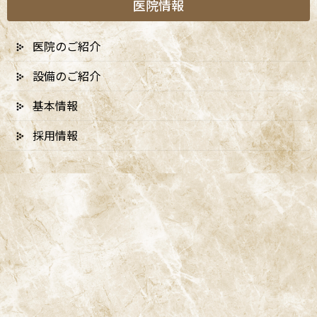
医院情報
ず、歯ブラシやフロスを使った機械的な除去が必要です。
医院のご紹介
3. 食べ物・糖分（とくに頻度）
設備のご紹介
基本情報
お菓子やジュースなどの甘いものだけでなく、炭水化物全般が細菌
の「エサ」になります。とくに問題となるのは「量」よりも「摂
採用情報
取する頻度」で、ダラダラ食べや間食が多いと、お口の中が酸性の
状態の時間が長くなり、むし歯が進行しやすくなります。
4. 時間（酸にさらされる時間）
食事や間食のたびにお口の中のpHは酸性に傾き、その後唾液の働
きで中性に戻ります。しかし飲食の回数が多いと、再石灰化（溶け
たミネラルが戻る働き）が追いつかず、脱灰が優位になり続け、む
し歯が進んでしまいます。これら4つの要因は、それぞれが単独で