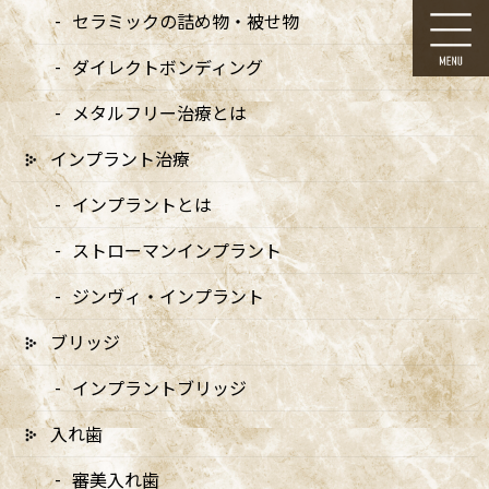
コ
ナ
セラミックの詰め物・被せ物
ン
ビ
テ
ゲ
ダイレクトボンディング
ン
ー
ツ
シ
メタルフリー治療とは
に
ョ
移
ン
インプラント治療
動
に
むし歯とは
移
インプラントとは
動
ストローマンインプラント
HOME
むし歯とは
ジンヴィ・インプラント
ブリッジ
ドクターより
インプラントブリッジ
入れ歯
メッセージ
審美入れ歯