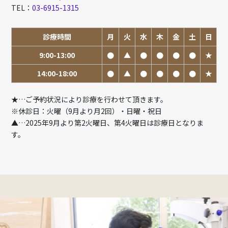
TEL：
03-6915-1315
診療時間
月
火
水
木
金
土
日
9:00-13:00
●
▲
●
●
●
●
★
14:00-18:00
●
▲
●
●
●
●
★
★…ご予約状況により診療を行わせて頂きます。
※休診日：火曜（9月より月2回）・日曜・祝日
▲…2025年9月より第2火曜日、第4火曜日は診療日となりま
す。