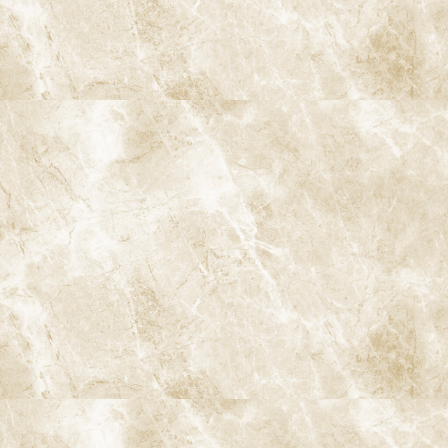
さん一人ひとりのリスクプロファイルを考えながら、阿佐ヶ谷で
の生活スタイルに合った現実的なむし歯予防プランをご提案して
います。
むし歯を放置することで起こる影響
むし歯は、痛くなったときだけ対処すればいい病気ではありませ
ん。放置すればするほど治療は大がかりになり、歯の寿命は短く
なっていきます。
神経の炎症・壊死による激しい痛み
根尖性歯周炎や歯根の病変（膿の袋など）
歯の崩壊・破折による抜歯のリスク
噛み合わせのバランスの崩れ（欠損ドミノ）
見た目のコンプレックス・口臭の原因
重度の場合、全身への影響（炎症の波及など）のリスク