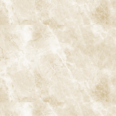
むし歯を起こすのではなく、「組み合わせ」と「バランス」でリ
スクが大きく変わります。杉並区阿佐ヶ谷というエリアでも、生
活リズムや食習慣、ストレスなどにより、むし歯リスクは一人ひ
とり異なります。
むし歯の進行段階（C0〜C4）
むし歯は進行の程度によって、一般的に「C0〜C4」の5段階に分類
されます。どの段階で発見できるかによって、必要な治療内容や歯
の予後が大きく変わります。
C0：ごく初期のむし歯（脱灰）
エナメル質表面のミネラルが溶け始め、「白く濁って見える」
「艶がない」などの変化が出てくる段階です。まだ穴はあいてお
らず、痛みもありません。この時期は、適切なブラッシングやフ
ッ素応用によって、再石灰化が期待できることもあります。