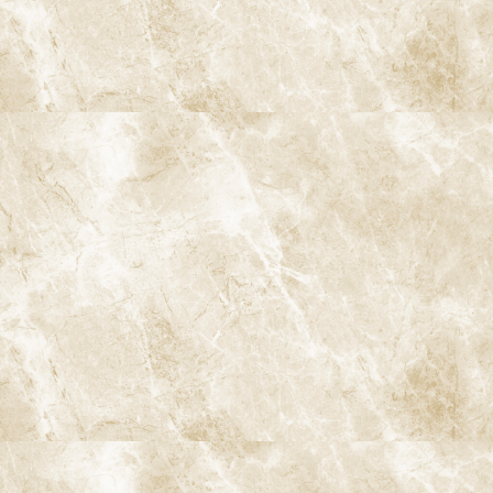
根管治療
親知らずの抜歯
小児歯科
インプラント治療
ストローマンインプラント
ジンヴィ・インプラント
ブリッジ
入れ歯
歯の移植
ホワイトニング
ダイレクトボンディング
白い歯・セラミック治療
審美入れ歯
歯列矯正・矯正治療
小児矯正
インビザライン
インビザラインファースト
マイオブレース
口腔がん検診
歯ぎしり・食いしばり