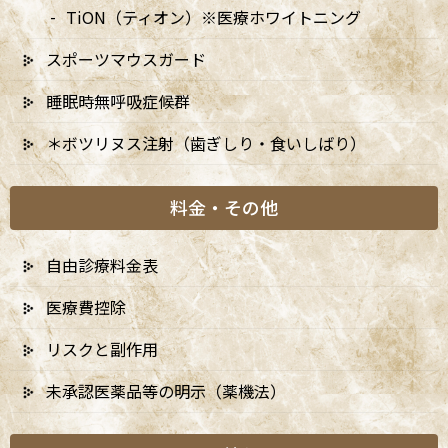
TiON（ティオン）※医療ホワイトニング
ん。大きく分けて、次の4つの要因が重なったときに発生・進行し
ます。
スポーツマウスガード
睡眠時無呼吸症候群
1. 歯の質（歯の強さ）
＊ボツリヌス注射（歯ぎしり・食いしばり）
歯の硬さ・構造・エナメル質の成熟度など、もともとの歯の性質
によって、むし歯になりやすさは異なります。生えたばかりの永久
料金・その他
歯や乳歯はエナメル質が未成熟で軟らかいため、むし歯になりや
すい傾向があります。
自由診療料金表
医療費控除
2. 細菌（むし歯菌）
リスクと副作用
ミュータンス菌などのむし歯の原因菌は、歯の表面に付着し、糖
未承認医薬品等の明示（薬機法）
分を分解して酸を作り出します。これらの細菌が集まったネバネバ
した塊が「プラーク（歯垢）」です。プラークはうがいでは落ち