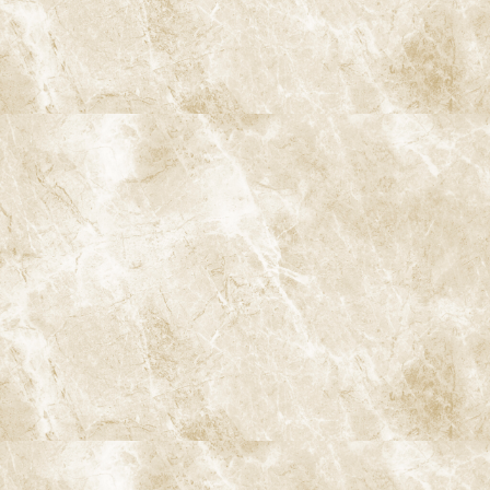
ブリッジ
入れ歯
歯の移植
ホワイトニング
ダイレクトボンディング
白い歯・セラミック治療
審美入れ歯
歯列矯正・矯正治療
小児矯正
インビザライン
インビザラインファースト