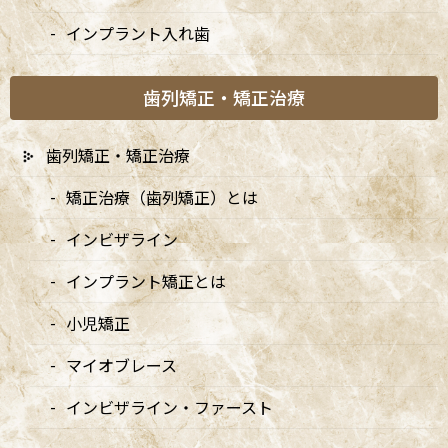
杉並区阿佐ヶ谷の歯医者「阿佐ヶ谷ことぶき歯科・矯正歯
インプラント入れ歯
科」歯科医師の、八尾 翔太（やお しょうた）です。むし歯
は、「歯に穴があいた状態」だと思われがちですが、実際に
はそれよりずっと前から静かに進行しています。初期のむし
歯列矯正・矯正治療
歯は痛みもほとんどなく、見た目もわかりにくいため、患
者さんご自身が気づいたときには、すでに神経の近くまで
歯列矯正・矯正治療
進んでいることも珍しくありません。阿佐ヶ谷の当院でも
「痛くないから大丈夫だと思っていた」「しみるのを放置し
矯正治療（歯列矯正）とは
ていたら、急に激痛になった」というご相談を日々いただ
きます。
インビザライン
インプラント矯正とは
小児矯正
マイオブレース
インビザライン・ファースト