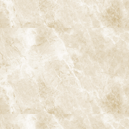
C3：歯髄（神経）まで達したむし歯
むし歯が深く進行し、歯の神経まで達した状態です。ズキズキと
した自発痛、夜眠れないほどの激痛、温かいものに強くしみるな
どの症状が出ます。むし歯というより「歯の神経の病気（歯髄
炎）」の状態で、この段階になると神経を残すことが難しくなる
ケースも多くなります。
C4：歯冠が崩壊したむし歯
むし歯が進行し、歯の頭の部分（歯冠）がほとんど崩れて、根っ
こだけ残っている状態です。神経はすでに死んでいることが多く、
痛みが一時的におさまることもありますが、根の先に膿の袋（根
尖性歯周炎）ができたり、腫れや膿が繰り返されるリスクが高い