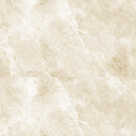
マイオブレース
口腔がん検診
歯ぎしり・食いしばり
顎関節症の治療
スポーツマウスガード
睡眠時無呼吸症候群
当院の特徴
専門治療スペシャリスト
女性矯正歯科医が在籍