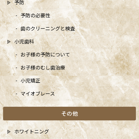
予防
むし歯とはどのような病気か
予防の必要性
むし歯（う蝕）は、歯の表面についた細菌がつくり出す酸によっ
歯のクリーニングと検査
て、歯のミネラルが溶け出してしまう「脱灰（だっかい）」が繰
小児歯科
り返され、やがて歯に穴があくまで進行する病気です。単なる
「汚れ」ではなく、歯の組織そのものが失われていく「構造の破
お子様の予防について
壊」です。歯の表面はエナメル質という非常に硬い組織で覆われて
いますが、酸には弱く、pHが一定以下になると溶け始めます。こ
お子様のむし歯治療
れが長期間繰り返されることで、表面のミネラルが徐々に失われ、
やがて内部の象牙質、さらに深部の歯髄（神経）へと進行してい
小児矯正
きます。一度穴があいてしまった部分は自然には元に戻らないた
め、早期に発見して進行を止めることが非常に重要です。
マイオブレース
むし歯ができる4つの要因（4つの
その他
輪）
ホワイトニング
むし歯は、単なる「磨き残し」だけで起きるわけではありませ