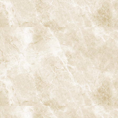
C3：歯髄（神経）まで達したむし歯
C4：歯冠が崩壊したむし歯
むし歯の症状 ― 痛みがないからといって安心ではありませ
ん
さまざまなむし歯のタイプ
裂溝う蝕（奥歯の溝のむし歯）
隣接面う蝕（歯と歯の間のむし歯）
根面う蝕（歯の根元のむし歯）
二次う蝕（詰め物・被せ物の下のむし歯）
急速進行性う蝕（ラピッドカリエス）
むし歯になりやすい人・なりにくい人
むし歯を放置することで起こる影響
子どものむし歯と大人のむし歯の違い
子どものむし歯（乳歯・生えたての永久歯）
大人のむし歯
阿佐ヶ谷で「むし歯が気になる方」へ
治療メニュー