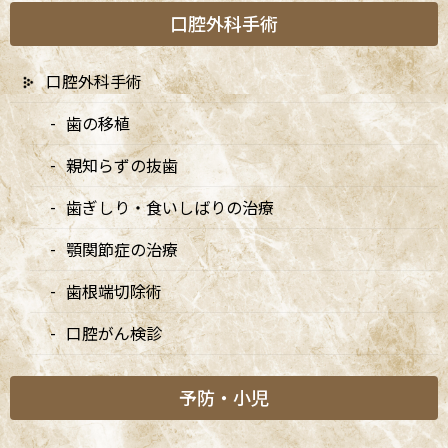
口腔外科手術
口腔外科手術
むし歯は、歯垢（プラーク）中の細菌と、糖分、時間、それ
歯の移植
に歯の強さといった複数の要因が重なって起こる「生活習慣
病」の一つです。きちんとメカニズムを理解し、早期に発見
親知らずの抜歯
し、適切に管理することで、大きな治療や抜歯を避けること
も十分可能です。このページでは、「むし歯とはどのような
歯ぎしり・食いしばりの治療
病気なのか」「なぜできるのか」「どのように進行してい
くのか」を、できるだけわかりやすく、しかし専門的に解
顎関節症の治療
説していきます。むし歯の具体的な治療方法や、当院で行っ
ているMI治療（できるだけ削らない治療）については、別
歯根端切除術
ページで詳しくご紹介していますので、併せてご覧くださ
い。
口腔がん検診
予防・小児