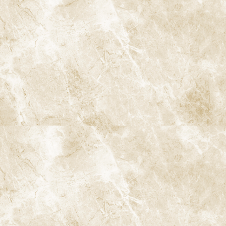
人
同じように歯を磨いているつもりでも、「むし歯になりやすい
人」と「なりにくい人」がいるのはなぜでしょうか。むし歯リス
クは、体質・唾液・歯並び・生活習慣など、多くの要素によって決
まります。
唾液の量・質（唾液が少ないと自浄作用・再石灰化が働きに
くい）
歯並び・噛み合わせ（重なりが多いと清掃が難しい）
間食・甘い飲み物の頻度
フッ素の使用状況
過去のむし歯の本数（むし歯の既往歴が多いとリスクも高
い）
全身疾患や服薬の有無（ドライマウスを引き起こす薬など）
当院では、単に「磨きましょう」とお伝えするだけでなく、患者