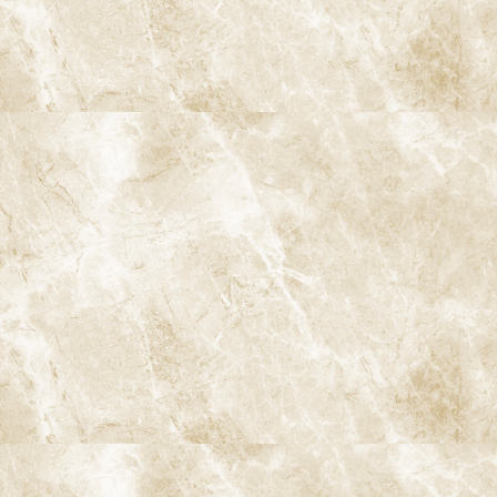
エナメル質が薄く軟らかいため、進行が早い
痛みをうまく訴えられず、発見が遅れやすい
むし歯が歯並びや顎の成長に影響することがある
むし歯経験が多いと、その後のリスクも高まる
大人のむし歯
詰め物・被せ物の周囲や下にできる二次むし歯が増える
歯ぐきが下がって根面むし歯が増える
忙しさやストレスでセルフケアが疎かになることがある
阿佐ヶ谷で「むし歯が気になる方」
へ