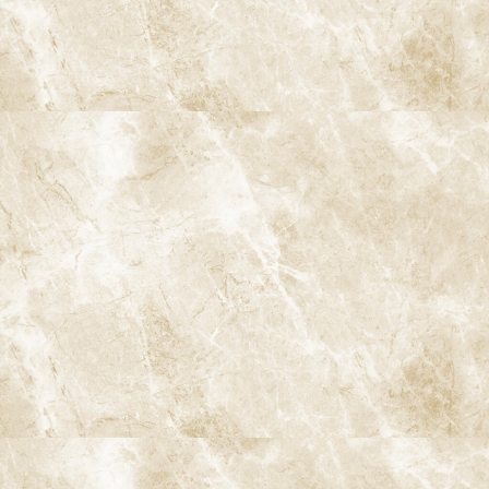
専門治療スペシャリスト
女性矯正歯科医が在籍
完全予約制
インフォームドコンセント
CT活用の精密な診査・診断
口腔内スキャナ
ストローマンインプラント
iTero Lumina（アイテロ ルミナ）
マイクロスコープ精密治療
保険治療でもマイクロスコープを使用
痛みに配慮した治療