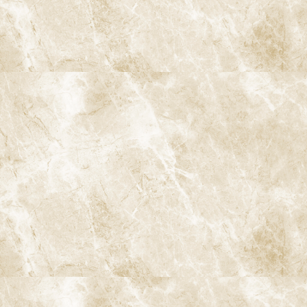
〒166-0004 東京都杉並区阿佐谷南3-37-14 第二北原ビル3階
JR中央線(快速)「阿佐ケ谷駅」徒歩0分 / JR中央/総武線「阿佐ケ
谷駅」徒歩0分 / 東京メトロ丸ノ内線「南阿佐ケ谷駅」徒歩8分
TEL：
03-6915-1315
診療時間
月
火
水
木
金
土
日
9:00-13:00
●
▲
●
●
●
●
★
14:00-18:00
●
▲
●
●
●
●
★
★…ご予約状況により診療を行わせて頂きます。
※休診日：火曜（9月より月2回）・日曜・祝日
▲…2025年9月より第2火曜日、第4火曜日は診療日となりま
す。