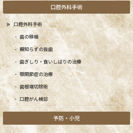
口腔外科手術
口腔外科手術
歯の移植
親知らずの抜歯
歯ぎしり・食いしばりの治療
顎関節症の治療
1. iTeroとは
歯根端切除術
口腔がん検診
iTeroは、先進の口腔内スキャナで、患者様の歯型をデジタル化す
るための高性能機器です。このデジタルスキャナーは、特に歯科
予防・小児
治療において非常に重要な役割を果たしており、従来の型取り方
法に比べて多くのメリットを提供します。iTeroを使用すること
で、患者様に快適な体験を提供しつつ、歯科医師にとっても高精度