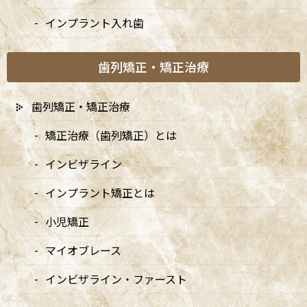
杉並区阿佐ヶ谷の歯医者「阿佐ヶ谷ことぶき歯科・矯正歯
インプラント入れ歯
科」歯科医師の、八尾 翔太（やお しょうた）です。当院で
は、先進の口腔内スキャナー「iTero」を導入しています。
このデジタルスキャナーは、従来の印象材を使用すること
歯列矯正・矯正治療
なく、患者様の口腔内を迅速かつ正確にスキャンできるた
め、より快適な診療体験を提供します。iTeroを使用するこ
歯列矯正・矯正治療
とで、歯型取りの精度が向上し、治療計画を立てる際の情報
が豊富になるため、治療結果の向上にもつながります。
矯正治療（歯列矯正）とは
特にインビザラインをはじめとする矯正治療において、
インビザライン
iTeroの導入は欠かせない要素となっています。患者様が安
心して治療を受けられる環境を整えるために、先進技術を
インプラント矯正とは
活用し、より高い精度を求めています。また、患者様とのコ
ミュニケーションを重視し、スキャン結果を視覚的に示す
小児矯正
ことで、治療に対する理解を深めていただけるよう努めてい
ます。
マイオブレース
インビザライン・ファースト