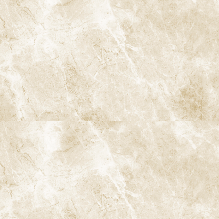
9-1. 事前準備
まず、患者様に治療の説明を行い、リラックスしていただくよう
努めます。患者様の口腔内をチェックし、スキャニングの準備を
します。
9-2. スキャニング
iTeroを使用して、患者様の口腔内をスキャンします。このプロセ
スは数分で完了します。
9-3. データの確認
スキャンが終わったら、得られたデジタルデータを確認し、治療
計画を立てます。患者様にも画像を見せて理解を深めていただきま