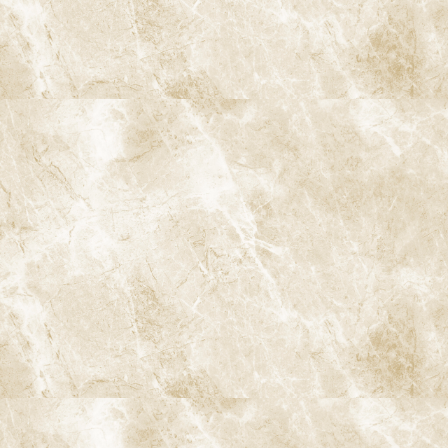
す。
ページのトップへ
予防
歯のクリーニングと検査
歯周病治療
むし歯治療
根管治療
親知らずの抜歯
小児歯科
インプラント治療
ストローマンインプラント
ジンヴィ・インプラント
ブリッジ
入れ歯
歯の移植
ホワイトニング