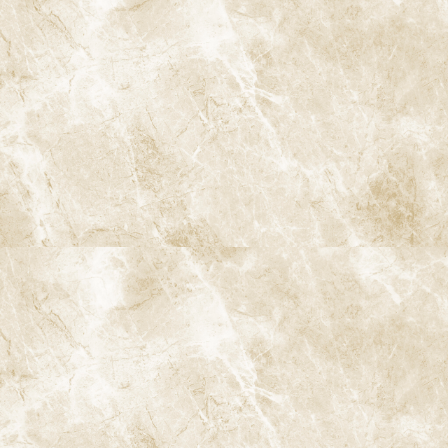
iTeroは、非常に高精度なデータを取得できるため、型取りの誤差
が少なくなります。これにより、治療計画がより正確になります。
7-3. デジタルデータの活用
取得したデジタルデータはすぐに保存でき、他の医療機関や技工
所と共有することが可能です。これにより、治療の進行がスムーズ
になります。
8. iTeroのデメリット
iTeroには多くのメリットがありますが、いくつかのデメリットも
考慮する必要があります。
8-1. 費用