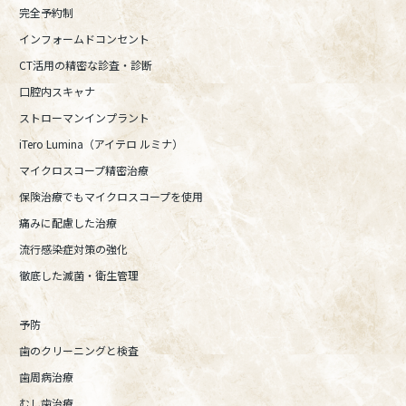
完全予約制
インフォームドコンセント
CT活用の精密な診査・診断
口腔内スキャナ
ストローマンインプラント
iTero Lumina（アイテロ ルミナ）
マイクロスコープ精密治療
保険治療でもマイクロスコープを使用
痛みに配慮した治療
流行感染症対策の強化
徹底した滅菌・衛生管理
予防
歯のクリーニングと検査
歯周病治療
むし歯治療