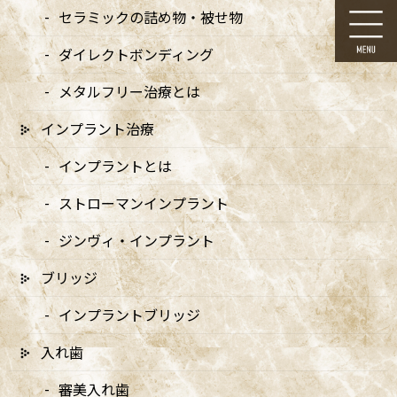
コ
ナ
セラミックの詰め物・被せ物
ン
ビ
テ
ゲ
ダイレクトボンディング
ン
ー
ツ
シ
メタルフリー治療とは
に
ョ
移
ン
インプラント治療
動
に
口腔内スキャナ
移
インプラントとは
動
ストローマンインプラント
HOME
口腔内スキャナ
ジンヴィ・インプラント
ブリッジ
ドクターより
インプラントブリッジ
入れ歯
メッセージ
審美入れ歯