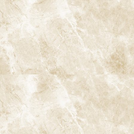
ダイレクトボンディング
白い歯・セラミック治療
審美入れ歯
歯列矯正・矯正治療
小児矯正
インビザライン
インビザラインファースト
マイオブレース
口腔がん検診
歯ぎしり・食いしばり
顎関節症の治療
スポーツマウスガード
睡眠時無呼吸症候群
このページのコンテンツ