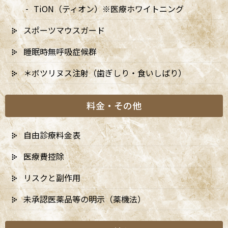
TiON（ティオン）※医療ホワイトニング
来の印象材を使用せず、口腔内を直接スキャンすることで、リアル
タイムで高精度なデータを生成します。このプロセスは迅速で、患
スポーツマウスガード
者様にとって負担が少なく、かつデータがすぐに確認できるた
め、安心感を提供します。iTeroは、インビザラインなどの矯正治
睡眠時無呼吸症候群
療やインプラント治療において特に効果的です。
＊ボツリヌス注射（歯ぎしり・食いしばり）
3. 従来の歯型取りとの比較
料金・その他
従来の型取りは、印象材を口腔内に入れ、硬化するまでの時間を
待たなければなりませんでした。この方法は患者様に不快感を与
自由診療料金表
えることが多く、型取りの精度にも限界がありました。一方、
iTeroはスキャナーを使用して数分でデジタルデータを取得できる
医療費控除
ため、患者様の快適性が大きく向上します。また、スキャンデー
リスクと副作用
タはすぐに歯科医師が確認でき、治療計画を迅速に進めることが
できます。
未承認医薬品等の明示（薬機法）
4. アウトカムシミュレーションにつ