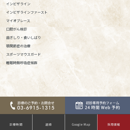
インビザライン
インビザラインファースト
マイオブレース
口腔がん検診
歯ぎしり・食いしばり
顎関節症の治療
スポーツマウスガード
睡眠時無呼吸症候群
診療時間
道順
Google Map
採用情報