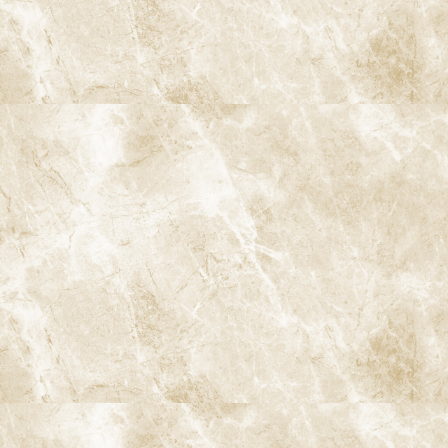
A
ccess
阿佐ヶ谷ことぶき歯科・矯正歯科
阿佐ヶ谷の歯医者「阿佐ヶ谷ことぶき歯科・矯正歯科」は、JR中
央線(快速)「阿佐ケ谷駅」徒歩0分 / JR中央/総武線「阿佐ケ谷駅」
徒歩0分 / 東京メトロ丸ノ内線「南阿佐ケ谷駅」徒歩8分の、駅す
ぐでとても通いやすい場所にある歯医者です。杉並区や中野区、新
宿、東京都内、隣接県や遠方からも患者様に来院頂きやすい環境
といえます。