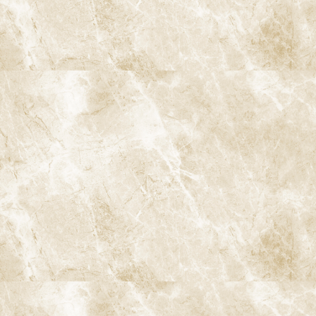
ドクターより
1. iTeroとは
2. iTeroの特徴
3. 従来の歯型取りとの比較
4. アウトカムシミュレーションについて
5. クリンチェックについて
6. iTero Luminaについて
7. iTeroのメリット
7-1. 快適性の向上
7-2. 精度の向上
7-3. デジタルデータの活用
8. iTeroのデメリット
8-1. 費用
8-2. 操作に慣れが必要
9. iTeroの流れ
9-1. 事前準備
9-2. スキャニング
9-3. データの確認