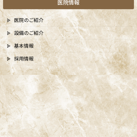
いて
医院情報
医院のご紹介
iTeroの一つの重要な機能がアウトカムシミュレーションです。こ
れは、患者様の歯型をもとに、治療後の結果を予測するための機
設備のご紹介
能です。例えば、矯正治療を行う前に、治療後の歯並びを視覚的
にシミュレーションできるため、患者様にとってどのような結果
基本情報
が期待できるのかを具体的にイメージしやすくなります。これに
より、患者様は治療に対する理解が深まり、安心して治療に臨むこ
採用情報
とができます。