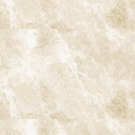
5. クリンチェックについて
クリンチェックは、iTeroを使用して得られたデジタルデータをも
とに、具体的な治療計画を立てるためのソフトウェアです。この
ツールを使うことで、歯の動きをシミュレーションし、患者様が
治療の過程を視覚的に理解できるようになります。クリンチェッ
クによって、歯科医師は治療の進行状況を把握しやすくなり、患者
様に対して最適な治療を提案することができます。
6. iTero Luminaについて
iTero Luminaは、先進のiTeroスキャナーシリーズで、さらに進化
した機能を搭載しています。この機器は、より高精度で迅速なス