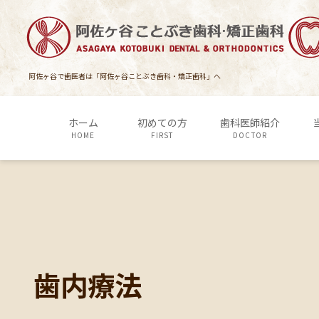
コ
ナ
ン
ビ
テ
ゲ
ン
ー
ツ
シ
阿佐ヶ谷で歯医者は「阿佐ヶ谷ことぶき歯科・矯正歯科」へ
に
ョ
移
ン
ホーム
初めての方
歯科医師紹介
動
に
HOME
FIRST
DOCTOR
移
動
歯内療法