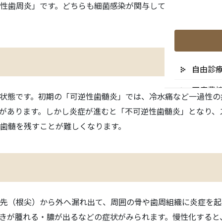
性歯周炎」です。どちらも細菌感染が関与しており、進行段階
自由診
医療費
状態です。初期の「可逆性歯髄炎」では、冷水痛など一過性の
リスク
があります。しかし炎症が進むと「不可逆性歯髄炎」となり、
歯髄を残すことが難しくなります。
未承認
先（根尖）から外へ漏れ出て、周囲の骨や歯周組織に炎症を起
医院の
きが腫れる・膿が出るなどの症状がみられます。慢性化すると