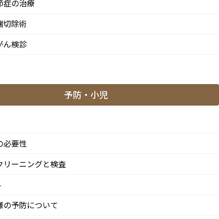
節症の治療
審美入れ歯
端切除術
歯列矯正・矯正治療
がん検診
小児矯正
され
インビザライン
機
インビザラインファースト
予防・小児
マイオブレース
の
と
口腔がん検診
法
の必要性
歯ぎしり・食いしばり
クリーニングと検査
顎関節症の治療
科
スポーツマウスガード
様の予防について
睡眠時無呼吸症候群