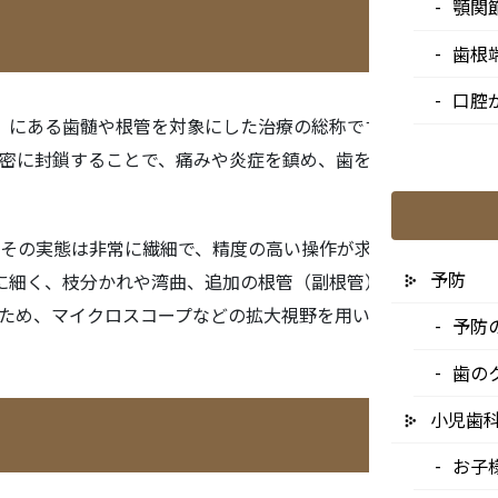
顎関
歯根
口腔
内部（歯内）にある歯髄や根管を対象にした治療の総称です。細菌に汚染
密に封鎖することで、痛みや炎症を鎮め、歯をできるだけ長く
その実態は非常に繊細で、精度の高い操作が求められる専門性
予防
非常に細く、枝分かれや湾曲、追加の根管（副根管）が存在するこ
ため、マイクロスコープなどの拡大視野を用いた精密な歯内療
予防
歯の
小児歯
お子