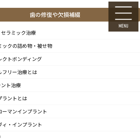
ら
24時間Web初診予約
歯の修復や欠損補綴
採用エントリー
・セラミック治療
ミックの詰め物・被せ物
料金表・その他
医院情報
診療 / 交通
レクトボンディング
FEE
CLINIC
ACCESS
ルフリー治療とは
ラント治療
プラントとは
ローマンインプラント
ヴィ・インプラント
ジ