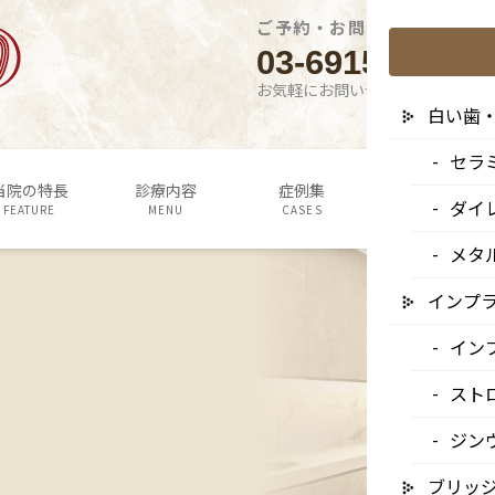
ご予約・お問い合わせはこち
03-6915-1315
お気軽にお問い合わせください
白い歯
セラ
当院の特長
診療内容
症例集
よくあるご質問
ダイ
FEATURE
MENU
CASES
Q&A
メタ
インプ
イン
スト
ジン
ブリッ