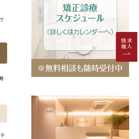
で
寿
テ