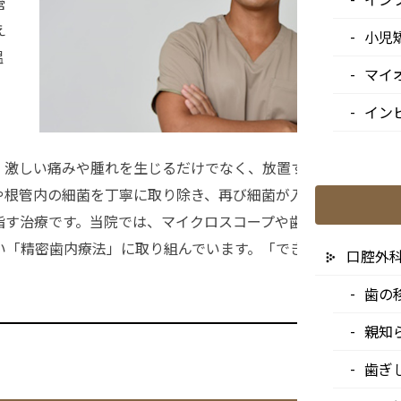
管
え
小児
温
マイ
イン
、激しい痛みや腫れを生じるだけでなく、放置すれば歯を失う
や根管内の細菌を丁寧に取り除き、再び細菌が入り込まないよ
す治療です。当院では、マイクロスコープや歯科用CT、ラバ
い「精密歯内療法」に取り組んでいます。「できるだけ自分の
口腔外
歯の
親知
歯ぎ