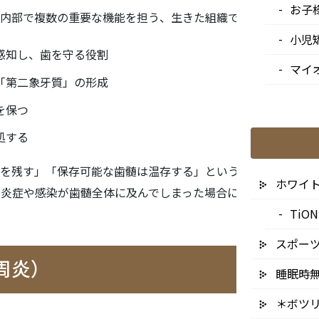
お子
内部で複数の重要な機能を担う、生きた組織です。
小児
感知し、歯を守る役割
マイ
「第二象牙質」の形成
を保つ
処する
残す」「保存可能な歯髄は温存する」という考え方（Vital
ホワイ
しかし、炎症や感染が歯髄全体に及んでしまった場合には、歯内療法
Ti
スポー
周炎）
睡眠時
＊ボツ