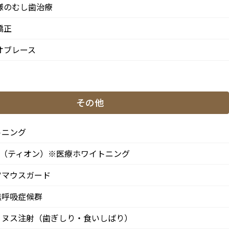
様のむし歯治療
矯正
当院の特徴
オブレース
専門治療スペシャリスト
女性矯正歯科医が在籍
その他
完全予約制
トニング
によ
インフォームドコンセント
ON（ティオン）※医療ホワイトニング
CT活用の精密な診査・診断
ツマウスガード
口腔内スキャナ
無呼吸症候群
ストローマンインプラント
リヌス注射（歯ぎしり・食いしばり）
iTero Lumina（アイテロ ルミナ）