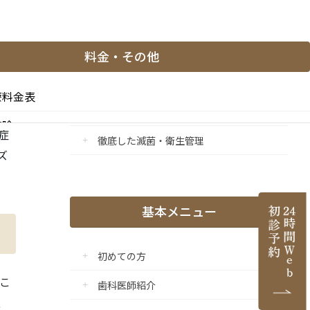
に
マイクロスコープ精密治療
保険治療でもマイクロスコープを使用
料金・その他
痛みに配慮した治療
療料金表
流行感染症対策の強化
控除
症
徹底した滅菌・衛生管理
と副作用
ズ
医薬品等の明示（薬機法）
基本メニュー
医院情報
初めての方
こ
歯科医師紹介
ご紹介
、