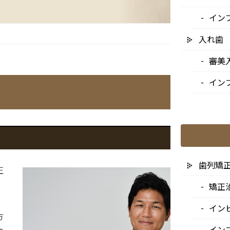
イン
入れ歯
審美
イン
歯列矯
正
矯正
・
イン
方
イン