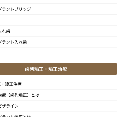
プラントブリッジ
入れ歯
プラント入れ歯
治療メニュー
予防
歯列矯正・矯正治療
歯のクリーニングと検査
歯周病治療
正・矯正治療
むし歯治療
治療（歯列矯正）とは
根管治療
ビザライン
親知らずの抜歯
プラント矯正とは