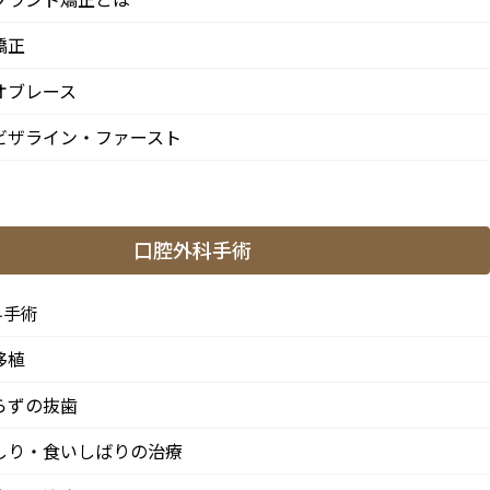
小児歯科
矯正
インプラント治療
オブレース
ストローマンインプラント
ビザライン・ファースト
ジンヴィ・インプラント
ブリッジ
口腔外科手術
入れ歯
科手術
歯の移植
移植
ホワイトニング
らずの抜歯
ダイレクトボンディング
しり・食いしばりの治療
白い歯・セラミック治療