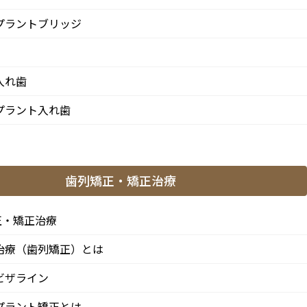
プラントブリッジ
入れ歯
プラント入れ歯
治療メニュー
予防
歯列矯正・矯正治療
歯のクリーニングと検査
歯周病治療
正・矯正治療
むし歯治療
治療（歯列矯正）とは
根管治療
ビザライン
親知らずの抜歯
プラント矯正とは