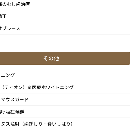
様のむし歯治療
矯正
当院の特徴
オブレース
専門治療スペシャリスト
女性矯正歯科医が在籍
その他
完全予約制
トニング
インフォームドコンセント
ON（ティオン）※医療ホワイトニング
CT活用の精密な診査・診断
に
ツマウスガード
た
口腔内スキャナ
無呼吸症候群
ストローマンインプラント
リヌス注射（歯ぎしり・食いしばり）
iTero Lumina（アイテロ ルミナ）