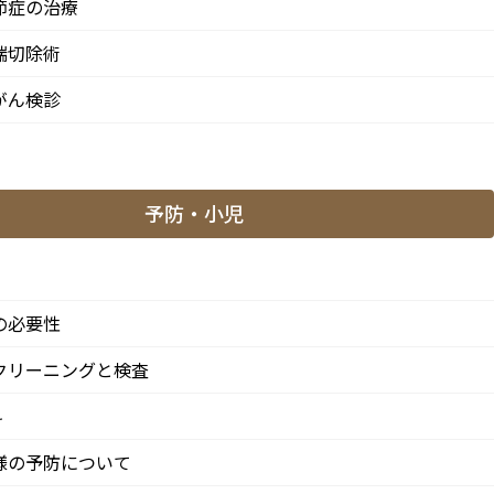
節症の治療
審美入れ歯
療
端切除術
歯列矯正・矯正治療
がん検診
小児矯正
インビザライン
インビザラインファースト
予防・小児
マイオブレース
口腔がん検診
の必要性
歯ぎしり・食いしばり
クリーニングと検査
顎関節症の治療
科
スポーツマウスガード
様の予防について
睡眠時無呼吸症候群