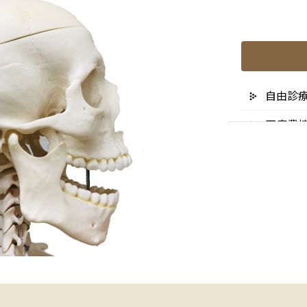
自由診
医療費
リスク
未承認
医院の