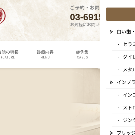
ご予約・お問い合わせはこち
03-6915-1315
お気軽にお問い合わせください
白い歯
セラ
当院の特長
診療内容
症例集
よくあるご質問
ダイ
FEATURE
MENU
CASES
Q&A
メタ
インプ
イン
スト
ジン
ブリッ