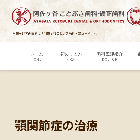
コ
ナ
ン
ビ
テ
ゲ
ン
ー
ツ
シ
阿佐ヶ谷で歯医者は「阿佐ヶ谷ことぶき歯科・矯正歯科」へ
に
ョ
移
ン
ホーム
初めての方
歯科医師紹介
動
に
HOME
FIRST
DOCTOR
移
動
顎関節症の治療