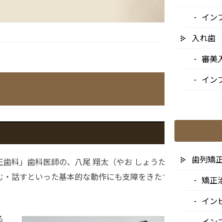
イン
入れ歯
審美
イン
歯列矯
歯科」歯科医師の、八尾 翔太（やお しょうた）です。顎関節
む・話すといった基本的な動作にも支障をきたす場合がありま
矯正
イン
る
イン