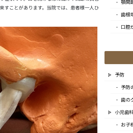
顎関
来すことがあります。当院では、患者様一人ひとりに適切な治
歯根
口腔
予防
予防
歯の
小児歯
お子