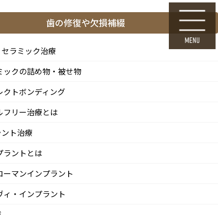
ら
24時間Web初診予約
歯の修復や欠損補綴
採用エントリー
・セラミック治療
ミックの詰め物・被せ物
料金表・その他
医院情報
診療 / 交通
レクトボンディング
FEE
CLINIC
ACCESS
ルフリー治療とは
ラント治療
プラントとは
ローマンインプラント
ヴィ・インプラント
ジ