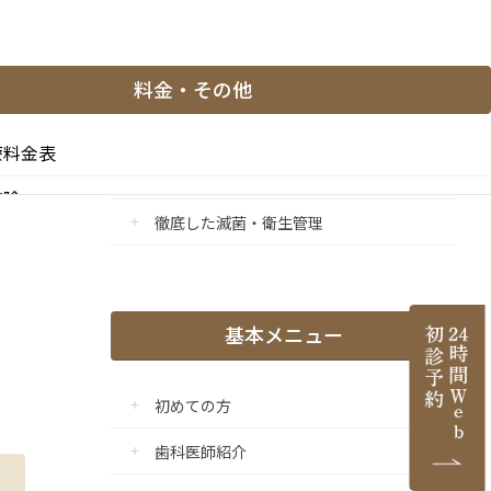
マイクロスコープ精密治療
保険治療でもマイクロスコープを使用
料金・その他
痛みに配慮した治療
療料金表
流行感染症対策の強化
控除
徹底した滅菌・衛生管理
と副作用
医薬品等の明示（薬機法）
基本メニュー
医院情報
初めての方
歯科医師紹介
ご紹介