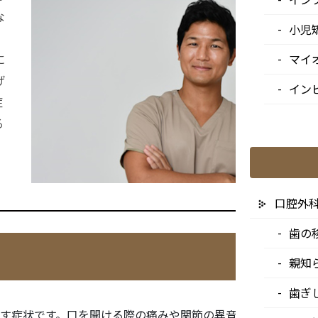
な
小児
。
マイ
に
げ
イン
症
る
口腔外
歯の
親知
歯ぎ
す症状です。口を開ける際の痛みや関節の異音、開口障害（口