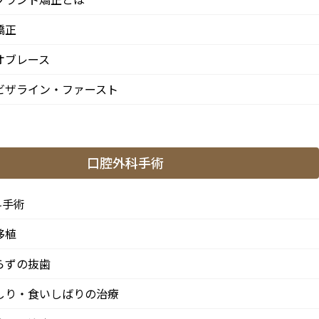
小児歯科
矯正
インプラント治療
オブレース
ストローマンインプラント
ビザライン・ファースト
ジンヴィ・インプラント
ブリッジ
口腔外科手術
入れ歯
科手術
歯の移植
移植
ホワイトニング
らずの抜歯
ダイレクトボンディング
しり・食いしばりの治療
白い歯・セラミック治療
が