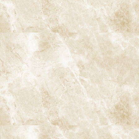
予防
歯のクリーニングと検査
歯周病治療
むし歯治療
根管治療
親知らずの抜歯
小児歯科
インプラント治療
ストローマンインプラント
ジンヴィ・インプラント
ブリッジ
入れ歯
歯の移植
ホワイトニング
ダイレクトボンディング
白い歯・セラミック治療
審美入れ歯
歯列矯正・矯正治療
小児矯正
インビザライン