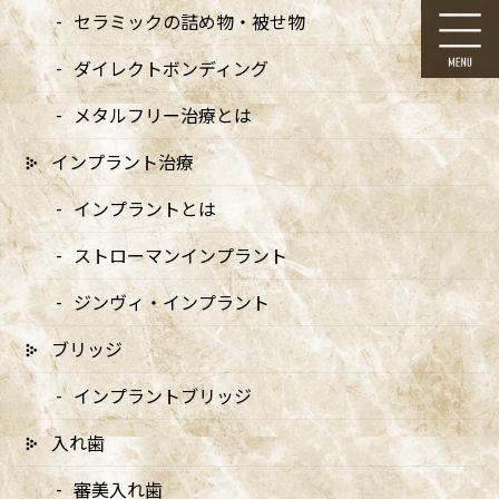
コ
ナ
セラミックの詰め物・被せ物
ン
ビ
テ
ゲ
ダイレクトボンディング
ン
ー
ツ
シ
メタルフリー治療とは
に
ョ
移
ン
インプラント治療
動
に
予防
移
インプラントとは
動
ストローマンインプラント
HOME
予防
ジンヴィ・インプラント
ブリッジ
ドクターより
インプラントブリッジ
入れ歯
メッセージ
審美入れ歯