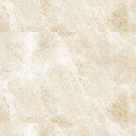
2-1. アクセルソン博士の研究結果
2-2. 定期的なケアの効果
3. 日本と欧米の予防意識の違い
3-1. 欧米における予防意識
3-2. 日本における予防意識の現状
3-3. 歯科予防文化の違い
4. 日本と欧米における80歳の残存歯数の違い
4-1. 欧米における残存歯数
4-2. 日本の現状
4-3. 健康寿命と歯の関係
5. 8020運動の成果と今後の課題
5-1. 8020運動とは
5-2. 8020運動の成果
5-3. 今後の課題
6. 歯科予防ケアの具体的な内容
6-1. プロフェッショナルクリーニング（PMTC）
6-2. フッ素塗布
6-3. シーラント
7. セルフケアと予防の実践
7-1. 正しいブラッシング
7-2. デンタルフロスと歯間ブラシの使用
8. プレジデント誌「歯の定期検診を受ければよかった」
9. プレジデント誌のアンケート結果の分析