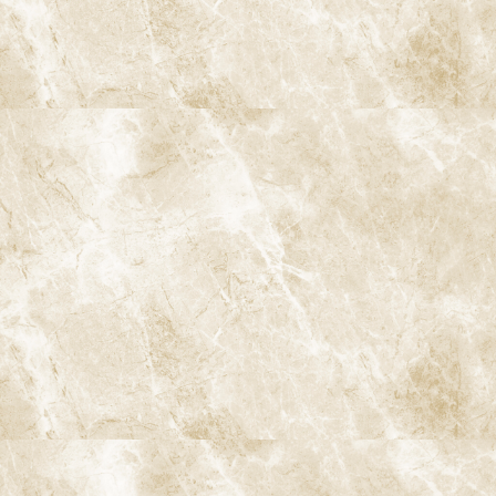
以上の歯が残っている人は健康寿命も長い傾向にあると言われてい
ます。
5. 8020運動の成果と今後の課題
5-1. 8020運動とは
「8020運動」とは、1989年に厚生労働省が提唱した、80歳になっ
ても20本以上の自分の歯を保つことを目指す国民運動です。この
運動を通じて、日本でも予防への関心が高まり、定期的な歯科受診
を奨励するようになりました。
5-2. 8020運動の成果