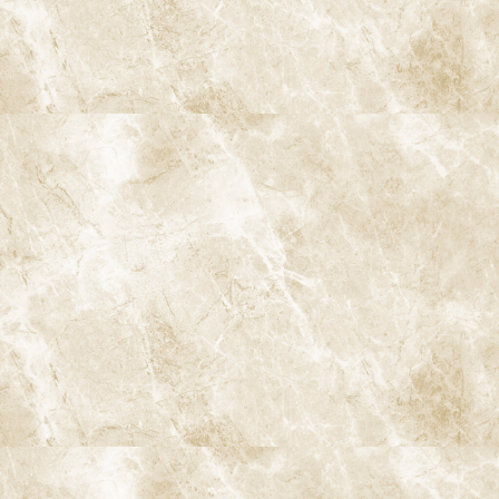
10-1. 歯周病と全身疾患の関連
研究により、歯周病が心血管疾患や糖尿病のリスクを高めること
が確認されています。歯周病菌が血流に乗り、全身の炎症を引き起
こすことで、動脈硬化や血管障害が進行する可能性があるのです。
したがって、歯周病を予防することは、全身の健康を維持するため
にも重要です。
10-2. 認知症との関連性
近年の研究では、歯周病と認知症の関連も指摘されています。口
腔内の炎症が脳に影響を及ぼし、認知機能の低下を招く可能性が
あるとされています。高齢者にとっては、歯の健康を維持すること
が、認知症予防にもつながるため、定期的な歯科受診が推奨され
ています。