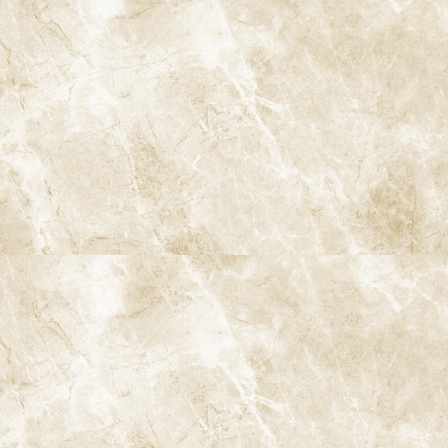
インビザラインファースト
マイオブレース
口腔がん検診
歯ぎしり・食いしばり
顎関節症の治療
スポーツマウスガード
睡眠時無呼吸症候群
このページのコンテンツ
ドクターより
予防の重要性
1. 予防とは
1-1. 予防の役割
2. 予防の重要性に関する研究