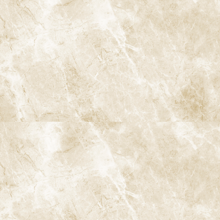
8020運動の開始以降、日本では歯科の予防意識が向上し、80歳以
上で20本以上の歯を持つ人の割合が増加しています。これは、定
期検診や歯周病予防、フッ素ケアの重要性が広く認識され、実践
されている成果です。
5-3. 今後の課題
しかし、日本ではまだ欧米諸国と比較すると予防の受診率が低
く、定期的なケアを受けている人は限られています。さらに予防
意識を高め、特に若年層からの予防教育を強化する必要がありま
す。予防の啓蒙活動をさらに進め、国民全体での意識改革を行う
ことが今後の課題です。
6. 歯科予防ケアの具体的な内容