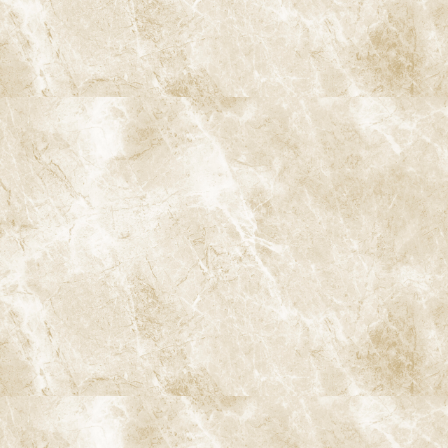
欧米では、国の政策や学校教育を通じて、子どもたちが早い段階
で予防の重要性を学びます。例えば、スウェーデンでは、学校で
定期的な歯科検診が行われ、子どもたちが歯のケアを自然に習慣
化できる環境が整っています。対照的に、日本では、痛みが発生し
てから治療に向かう文化が根強く、予防に対する認識が低いのが
現状です。
4. 日本と欧米における80歳の残存歯
数の違い
4-1. 欧米における残存歯数
欧米の予防が長期的に効果を上げている結果として、80歳時点で
の残存歯数が日本よりもはるかに多いというデータがあります。
スウェーデンでは、80歳以上の高齢者でも20本以上の歯が残って
いることが多く、これは予防ケアが徹底されていることの成果で