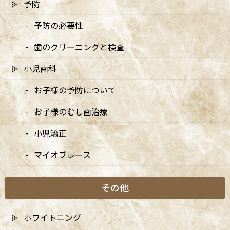
予防
予防の必要性
歯のクリーニングと検査
小児歯科
お子様の予防について
お子様のむし歯治療
小児矯正
マイオブレース
1. 予防とは
その他
予防は、虫歯や歯周病をはじめとする歯科疾患を未然に防ぐこと
を目的にしています。これは、歯科医院で行う専門的な予防処置
だけでなく、日常的に患者様自身が行うセルフケアも含まれま
ホワイトニング
す。毎日の歯磨きやフロスの使用に加え、定期的な歯科医院での