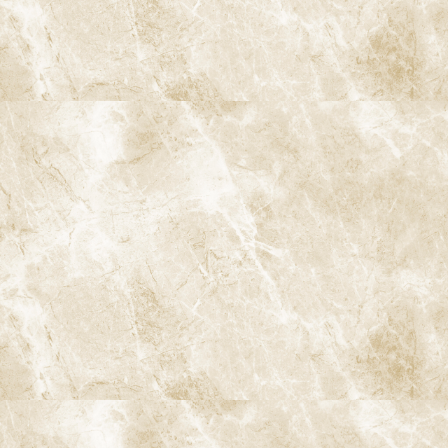
9. プレジデント誌のアンケート結果
の分析
9-1. アンケート結果の詳細
プレジデント誌のアンケート結果では、特に40代以上の世代から
「もっと早く定期検診を受けておけばよかった」と後悔する声が
多く寄せられました。これは、若い頃には歯の健康に対する意識
が低く、痛みが出てから歯科医院を訪れるという日本の伝統的な
治療中心の文化が影響しています。しかし、高齢になるにつれ、
失われた歯の大切さを実感し、定期的な予防ケアの重要性を認識
する人が増えているのです。