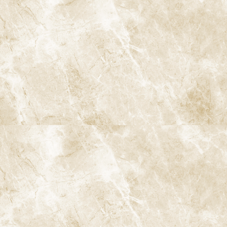
す。
4-2. 日本の現状
日本では、80歳時点での残存歯数は平均15本程度と、欧米と比較
すると少ないです。しかし、これは「8020運動」の成果であり、
数十年前のデータに比べると大幅に改善されています。以前は80
歳で10本以下の歯しか残っていないケースが多かったため、予防
意識の向上が成果を上げつつあることがわかります。
4-3. 健康寿命と歯の関係
歯が多く残っていることは、単に咀嚼力の維持だけでなく、全身
の健康にも影響を与えます。研究によれば、歯の健康は栄養の吸
収、運動能力、さらには認知機能にも関与しており、80歳で20本