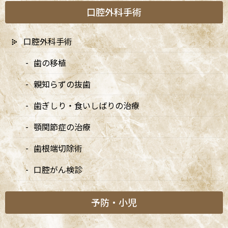
口腔外科手術
口腔外科手術
歯の移植
親知らずの抜歯
予防の重要性
歯ぎしり・食いしばりの治療
顎関節症の治療
予防とは、虫歯や歯周病などの歯の病気を未然に防ぎ、歯や口腔
の健康を保つことを目的とした歯科医療の一環です。歯科治療は
歯根端切除術
一般的に、問題が発生してからその症状に対応する治療法が中心
でしたが、予防はその逆で、問題が発生する前に適切なケアを行
口腔がん検診
い、健康を維持することを目指します。痛みや不調が出る前に定
期的なチェックを受けることが、長期的な歯の健康を支える最良
予防・小児
の手段です。