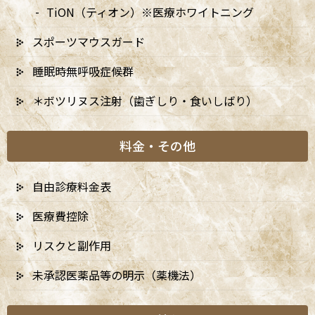
TiON（ティオン）※医療ホワイトニング
検診やクリーニングが予防の柱となります。
スポーツマウスガード
1-1. 予防の役割
睡眠時無呼吸症候群
＊ボツリヌス注射（歯ぎしり・食いしばり）
予防の役割は、口腔内の健康を維持し、治療を必要としない状態
を作ることです。口腔内の病気は進行性であり、特に歯周病は初期
段階では症状がほとんどなく、患者様自身で気づくことが難しい
料金・その他
病気です。予防の取り組みを行うことで、早期発見・早期治療が可
能になり、口腔内の健康を長く保つことができます。
自由診療料金表
2. 予防の重要性に関する研究
医療費控除
リスクと副作用
予防の有効性は、多くの研究により証明されています。その中で
未承認医薬品等の明示（薬機法）
も、スウェーデンのアクセルソン博士の研究が特に有名です。アク
セルソン博士の長期研究では、
定期的な歯科受診が歯の健康に大
きな影響を与える
ことが示されています。
定期的にプロフェッシ