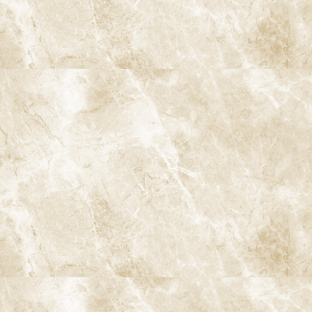
6-1. プロフェッショナルクリーニング
（PMTC）
PMTCは、歯科医院で行う専門的なクリーニングです。通常のブラ
ッシングでは取り除けない歯石や歯垢を専用の機器を使って除去
し、歯周病や虫歯を予防します。
6-2. フッ素塗布
フッ素は歯のエナメル質を強化し、虫歯予防に効果的です。歯科
医院でのフッ素塗布により、歯の再石灰化が促進され、虫歯の発
生を抑えることができます。
6-3. シーラント