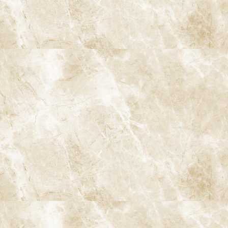
面清掃（PMTC：プロフェッショナル・メカニカル・トゥース・ク
リーニング）といった処置が含まれます。これらの処置により、歯
周病や虫歯の原因となる歯垢や歯石を除去し、口腔内の健康を保
つことができます。アクセルソン博士の研究では、これらの定期的
なケアが長期的な歯の健康維持に寄与することが確認されていま
す。
3. 日本と欧米の予防意識の違い
日本と欧米では、歯科治療に対する考え方が大きく異なります。
特に予防に対する意識に違いがあり、欧米では子どものころから
定期的に歯科医院を訪れる習慣が広く浸透しています。
3-1. 欧米における予防意識
欧米諸国では、歯科医療の中心は予防にあります。例えば、スウ