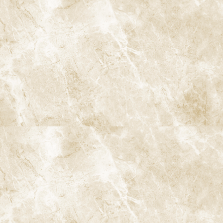
先進のデジタル技術やAIを用いることで、口腔内の健康状態をより
詳細に把握し、より正確な予防プランを提供できるようになるで
しょう。例えば、3Dスキャンを用いた歯のモニタリング技術によ
り、細かな変化も見逃すことなく、早期に対処することが可能に
なります。
14-2. 予防の普及と文化の定着
今後、日本でも予防の重要性がさらに広く認識されるとともに、
予防文化が定着することが期待されます。学校教育や地域社会で
の啓蒙活動を通じて、若い世代から高齢者まで予防を日常の一部
とすることが重要です。
ページのトップへ