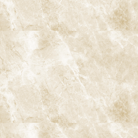
7-1. 正しいブラッシング
毎日のブラッシングは、予防の基本です。しかし、正しい方法で
行わなければ、歯垢を十分に除去できません。歯科医院では、患
者様一人ひとりの口腔状態に合わせたブラッシング指導を行って
います。
7-2. デンタルフロスと歯間ブラシの使用
ブラッシングだけでは取りきれない歯間の汚れには、デンタルフ
ロスや歯間ブラシが必要です。これにより、虫歯や歯周病の原因と
なるプラークを取り除くことができます。
8. プレジデント誌「歯の定期検診を