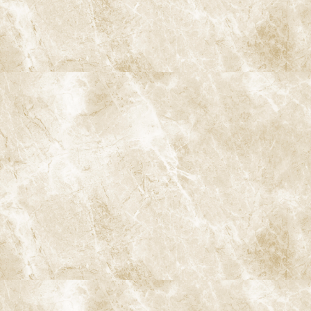
予防の成功には、患者様とのコミュニケーションが欠かせませ
ん。歯科医師は、日常のセルフケアや定期検診の重要性を理解し
てもらい、患者様が積極的に予防に取り組むようサポートします。
また、患者様の疑問や不安に対しても適切に答えることで、長期的
な信頼関係を築くことが重要です。
14. 予防と将来の展望
予防の重要性が今後ますます認識される中、歯科医療の未来は
「治療」から「予防」への転換が進んでいくでしょう。AI技術や
3Dシミュレーションなど、先進の技術を活用した予防の発展も期
待されています。
14-1. 技術の進化による予防の精度向上