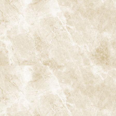
日本では、定期検診やスケーリングといった予防ケアが健康保険
の適用範囲に含まれることも多く、比較的低コストで予防処置を
受けることができます。予防に対する投資は、将来の大きな治療
費を抑えるためにも有効です。
13. 予防と歯科医師の役割
13-1. 予防の提供者としての歯科医師
予防は、歯科医師と患者様が協力して取り組むものです。歯科医
師は、患者様一人ひとりの口腔内の状態を評価し、それに基づい
て個別の予防計画を立てます。定期的なチェックアップを通じて、
患者様が健康な歯を維持できるようサポートします。
13-2. 患者様とのコミュニケーション