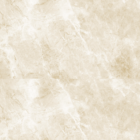
11. 日本における予防の普及状況
11-1. 予防の啓蒙活動
日本では、予防に対する啓蒙活動が徐々に広がりつつあります。
特に「8020運動」や「健康寿命の延伸」を目標に掲げた取り組み
が注目されています。これにより、歯科医院でも予防を前提とした
診療が増えており、定期検診の大切さが広く認識されるようになり
ました。
11-2. 若年層の予防意識の変化
最近では、若年層の予防意識も徐々に高まりつつあります。特に
子どもへのフッ素塗布や歯磨き指導など、学校での予防教育が浸
透してきており、早期からの予防が重要視されています。これによ