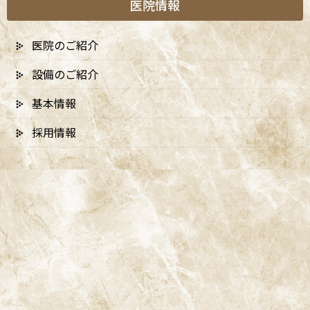
医院情報
ョナルケアを受けることで、虫歯や歯周病のリスクが大幅に低減
される
ことが明らかになっています。
医院のご紹介
設備のご紹介
2-1. アクセルソン博士の研究結果
基本情報
アクセルソン博士の研究によると、歯科医院での定期的なチェック
採用情報
とケアを受けた患者は、受けなかった患者に比べて、虫歯や歯周病
の発生率が大幅に低いことがわかっています。特に、スウェーデン
の歯科制度では、定期的な予防ケアが習慣化しており、成人から
高齢者まで幅広い層で健康な歯を維持することが可能になってい
ます。
2-2. 定期的なケアの効果
予防における定期的なケアには、歯石除去（スケーリング）や歯