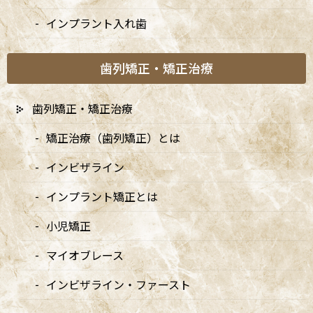
杉並区阿佐ヶ谷の歯医者「阿佐ヶ谷ことぶき歯科・矯正歯
インプラント入れ歯
科」歯科医師の、八尾 翔太（やお しょうた）です。予防
は、口腔内の健康を守るだけでなく、全身の健康にも大き
な影響を与える重要な取り組みです。
歯列矯正・矯正治療
定期的な予防ケアを行うことで、将来的な歯の喪失を防ぎ、
歯列矯正・矯正治療
健康寿命を延ばすことができます。日本と欧米の予防意識の
違いや、8020運動の成果、80歳時点での残存歯数の違いを
矯正治療（歯列矯正）とは
踏まえると、予防の重要性はますます高まるでしょう。予防
を日常生活に取り入れることで、歯の健康を維持し、将来的
インビザライン
な治療のリスクを減らすことができます。早期からの予防を
習慣化し、健康で豊かな生活を送りましょう。
インプラント矯正とは
小児矯正
マイオブレース
インビザライン・ファースト