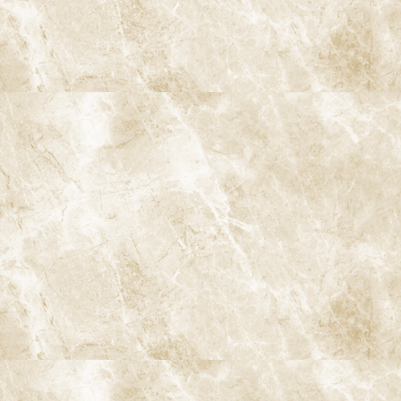
り、将来の残存歯数がさらに向上することが期待されています。
12. 予防の費用対効果
12-1. 長期的な視点でのメリット
予防の費用は、短期的には治療に比べてコストがかかるように思
われがちですが、長期的に見れば治療費の削減や痛みを伴う治療
を回避できるため、費用対効果は非常に高いです。定期検診やク
リーニングを行うことで、治療にかかる費用を大幅に抑えること
ができます。
12-2. 保険適用の予防ケア