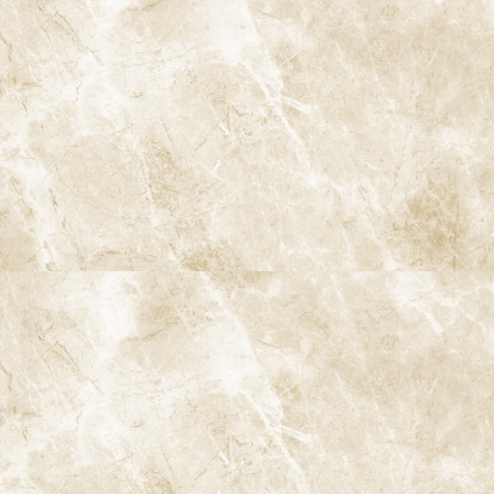
ェーデンでは歯科医療は「予防」が第一とされており、虫歯や歯
周病が発生する前に定期的にケアを受けることが重要視されてい
ます。幼少期から定期的に歯科を受診することが一般的であり、そ
の結果として高齢になっても健康な歯を維持している人が多いで
す。
3-2. 日本における予防意識の現状
一方、日本では「治療中心型」の歯科医療が長く続いてきまし
た。痛みや問題が発生してから歯科医院に通うことが一般的であ
り、予防目的での定期的な通院はまだ普及していません。しか
し、最近では「8020運動」などの啓蒙活動により、予防に対する
関心が高まりつつあります。
3-3. 歯科予防文化の違い