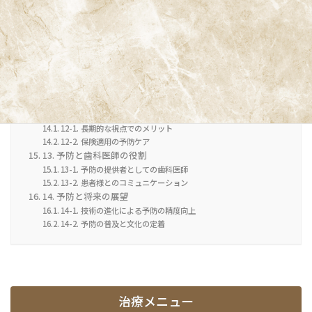
9-1. アンケート結果の詳細
9-2. 予防のタイミング
10. 歯科予防と全身の健康の関係
10-1. 歯周病と全身疾患の関連
10-2. 認知症との関連性
11. 日本における予防の普及状況
11-1. 予防の啓蒙活動
11-2. 若年層の予防意識の変化
12. 予防の費用対効果
12-1. 長期的な視点でのメリット
12-2. 保険適用の予防ケア
13. 予防と歯科医師の役割
13-1. 予防の提供者としての歯科医師
13-2. 患者様とのコミュニケーション
14. 予防と将来の展望
14-1. 技術の進化による予防の精度向上
14-2. 予防の普及と文化の定着
治療メニュー