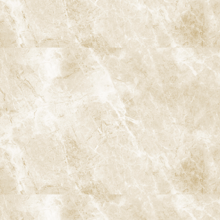
4. 治療の記録・説明にも役立つ
マイクロスコープで撮影した画像や動画を保存することで、治療の
記録として残すことができます。必要に応じて、患者さんに実際の
治療画像をお見せしながら説明できるため、
「何をされているか
分からない」という不安の軽減
にも役立ちます。
ラバーダム・CTとの併用でさらに精
度の高い歯内療法に
マイクロスコープだけでなく、
ラバーダム防湿
や
歯科用CT
と組み
合わせることで、根管治療の精度と安全性はさらに高まります。