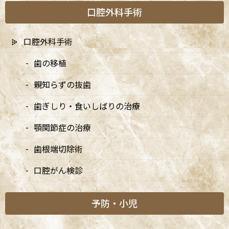
口腔外科手術
口腔外科手術
そこで当院では、阿佐ヶ谷エリアでいち早く
歯科用マイク
歯の移植
ロスコープ（手術用顕微鏡）
を導入し、根管治療を肉眼の数
倍～数十倍に拡大して行う
顕微鏡精密根管治療
に取り組んで
親知らずの抜歯
います。マイクロスコープを活用することで、今まで「感
覚」で治療せざるを得なかった根管の内部や、微細なヒ
歯ぎしり・食いしばりの治療
ビ・分岐・汚染部位を
「目で確認しながら」
治療できるよ
うになります。阿佐ヶ谷で「できるだけ歯を残したい」「根
顎関節症の治療
管治療をきちんとしておきたい」とお考えの方に、マイク
ロスコープによる精密歯内療法の意義と特長をお伝えできれ
歯根端切除術
ばと思います。
口腔がん検診
予防・小児