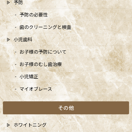
予防
予防の必要性
歯のクリーニングと検査
小児歯科
お子様の予防について
お子様のむし歯治療
小児矯正
マイクロスコープとは？ ― 歯科用
マイオブレース
手術顕微鏡による精密歯内療法
その他
マイクロスコープ（歯科用手術顕微鏡）とは、肉眼では見えない
歯の細かな構造を、数倍～数十倍に拡大して観察できる高性能な
ホワイトニング
光学機器です。医科領域の脳外科・眼科などで広く用いられてい