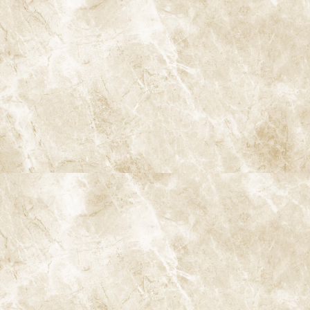
る可能性を広げてくれる有力な選択肢です。阿佐ヶ谷の当院で
は、
マイクロスコープ・ラバーダム・CT
を活用した精密歯内療法
に取り組み、1本1本の歯の状態や将来のリスクを踏まえながら、
最適な治療方針をご提案しています。
「自分の歯がマイクロスコープによる治療の適応か知りたい」
「他院での根管治療がうまくいかず困っている」など、ご相談だけ
でも構いません。まずは一度、現在の状態を一緒に確認し、考え
られる選択肢についてお話ししてみませんか。
ページのトップへ
予防
歯のクリーニングと検査
歯周病治療
むし歯治療
根管治療
親知らずの抜歯