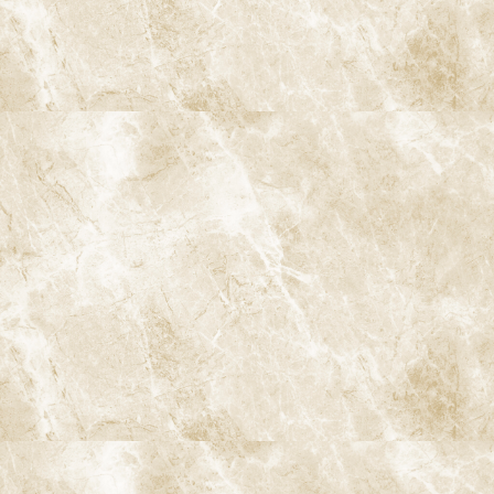
小児歯科
インプラント治療
ストローマンインプラント
ジンヴィ・インプラント
ブリッジ
入れ歯
歯の移植
ホワイトニング
ダイレクトボンディング
白い歯・セラミック治療
審美入れ歯
歯列矯正・矯正治療
小児矯正
インビザライン
インビザラインファースト
マイオブレース
口腔がん検診
歯ぎしり・食いしばり
顎関節症の治療
スポーツマウスガード