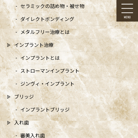
コ
ナ
セラミックの詰め物・被せ物
ン
ビ
テ
ゲ
ダイレクトボンディング
ン
ー
ツ
シ
メタルフリー治療とは
に
ョ
移
ン
インプラント治療
動
に
マイクロスコープの使用
移
インプラントとは
動
ストローマンインプラント
HOME
マイクロスコープの使用
ジンヴィ・インプラント
ブリッジ
ドクターより
インプラントブリッジ
入れ歯
メッセージ
審美入れ歯