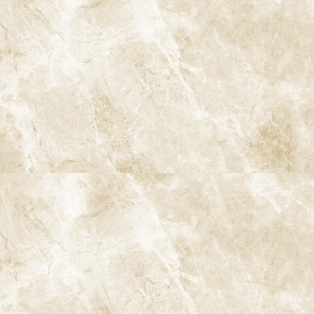
ラバーダム防湿で「無菌的環境」を確保
マイクロスコープ下での根管治療では、ラバーダムによる防湿が
ほぼ必須と言えます。唾液による細菌汚染を防ぎ、洗浄液や細かい
器具の誤飲・誤嚥リスクを減らしながら、清潔なフィールドで治
療を進めることができます。
歯科用CTで三次元的に根管形態を把握
歯科用CTは、二次元のレントゲンでは分からない根管の湾曲・分
岐・根尖病変の広がりなどを三次元的に把握することができま
す。マイクロスコープとCTを組み合わせることで、
「見える情
報」と「立体的な情報」を統合した精密診断・精密治療
が可能に
なります。
マイクロスコープを用いた精密根管
治療が特に有効なケース