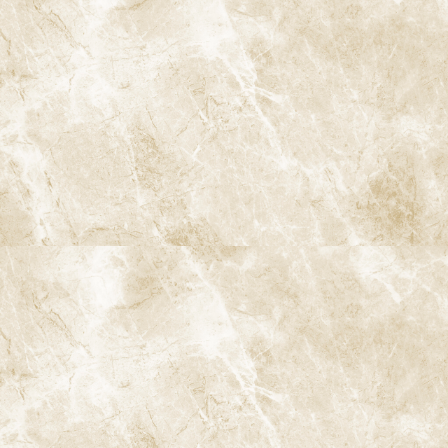
2. 感染部位をピンポイントで除去できる
視野が拡大されることで、感染した象牙質や汚染物質を
必要最小
限の切削で選択的に除去
し、健康な歯質をできるだけ残すことが
可能になります。これは、歯の寿命そのものを延ばすことにもつな
がります。
3. 根管内の状態を「目で確認」しながら治
療
根管内の段差（ステップ）や器具の破折、穿孔の有無などを直接
確認しながら治療できるため、状況に応じた適切な対応がとりや
すくなります。「どこまできちんと洗浄できているか」「どの範
囲まで拡大すべきか」といった判断も、より客観的に行うことが
できます。