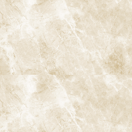
初めての方
歯科医師紹介
当院の特長
診療内容
症例集
よくあるご質問
料金表・その他
医院情報
診療 / 交通
ブログ