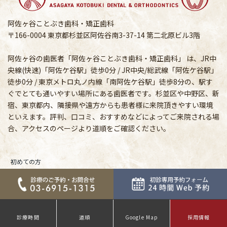
阿佐ヶ谷ことぶき歯科・矯正歯科
〒166-0004 東京都杉並区阿佐谷南3-37-14 第二北原ビル3階
阿佐ヶ谷の歯医者「阿佐ヶ谷ことぶき歯科・矯正歯科」 は、JR中
央線(快速)「阿佐ケ谷駅」徒歩0分 / JR中央/総武線「阿佐ケ谷駅」
徒歩0分 / 東京メトロ丸ノ内線「南阿佐ケ谷駅」徒歩8分の、駅す
ぐでとても通いやすい場所にある歯医者です。杉並区や中野区、新
宿、東京都内、隣接県や遠方からも患者様に来院頂きやすい環境
といえます。評判、口コミ、おすすめなどによってご来院される場
合、アクセスのページより道順をご確認ください。
初めての方
歯科医師紹介
当院の特長
診療内容
診療時間
道順
Google Map
採用情報
症例集