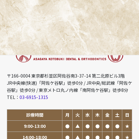
〒166-0004 東京都杉並区阿佐谷南3-37-14 第二北原ビル3階
JR中央線(快速)「阿佐ケ谷駅」徒歩0分 / JR中央/総武線「阿佐ケ
谷駅」徒歩0分 / 東京メトロ丸ノ内線「南阿佐ケ谷駅」徒歩8分
TEL：
03-6915-1315
診療時間
月
火
水
木
金
土
日
9:00-13:00
●
▲
●
●
●
●
★
14:00-18:00
●
▲
●
●
●
●
★