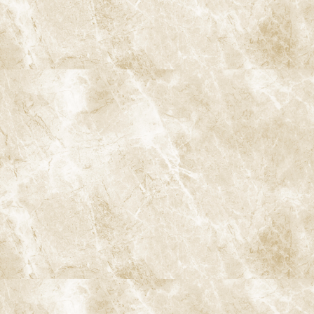
マイクロスコープで根管口や分岐部を確認しながら、専用の器具
と洗浄液で根管内の感染源を丁寧に除去します。
根管充填
十分な清掃・消毒が完了したことを確認した上で、根管内を充填
材で隙間なく封鎖します。
最終的な修復（詰め物・被せ物）
根管治療後、歯の強度や噛み合わせを考慮しながら、詰め物・被
せ物でしっかりと修復します。
経過観察・メンテナンス
レントゲンやCTで根尖病変の改善具合を確認しながら、定期的な
メンテナンスで再発予防に取り組みます。
よくあるご質問（マイクロスコープ
による根管治療）