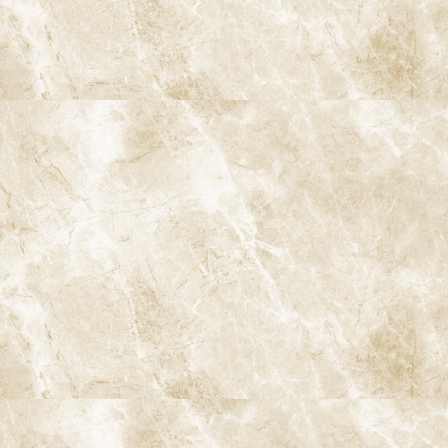
Q. マイクロスコープを使うと治療費は高く
なりますか？
マイクロスコープを用いた根管治療は、高度な設備と時間・技術
を要するため、自費診療となるケースもあります。保険診療との違
いや費用については、事前に丁寧にご説明いたしますので、ご不
明な点は遠慮なくお尋ねください。
阿佐ヶ谷で顕微鏡精密根管治療をご
検討中の方へ
「何度も根の治療を繰り返している」「抜歯しかないと言われ
た」「できるだけ歯を残したい」とお悩みの方へ。マイクロスコ
ープを用いた顕微鏡精密根管治療は、すべての歯を救える魔法の治
療ではありませんが、従来の根管治療では限界のあった歯を守れ