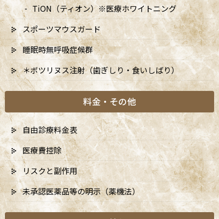
る手術用顕微鏡と同じコンセプトの装置で、近年、歯科分野でも
TiON（ティオン）※医療ホワイトニング
根管治療や歯周外科、審美治療で欠かせない存在となりつつあり
ます。
スポーツマウスガード
歯の中の根管は、直径が0.1mm台という非常に細い世界で、枝分
睡眠時無呼吸症候群
かれや湾曲、石灰化など個体差も大きく、肉眼では「あるかどう
＊ボツリヌス注射（歯ぎしり・食いしばり）
か」すら分からないような部分も多く存在します。マイクロスコ
ープを使うことで、こうした複雑な根管内を
拡大・照明しながら丁
寧に観察・治療
することが可能になります。
料金・その他
肉眼のみの根管治療の限界 ― なぜ
自由診療料金表
再発が起こるのか
医療費控除
従来型の根管治療では、レントゲンや触診の情報をもとに、歯科
リスクと副作用
医師の経験と勘を頼りに治療を行わざるを得ない場面が多くあり
ました。その結果、「痛みは一時的におさまったものの、数年後
未承認医薬品等の明示（薬機法）
に再び腫れてきた」「何度も根の治療を繰り返している」という
状況が生じることがあります。