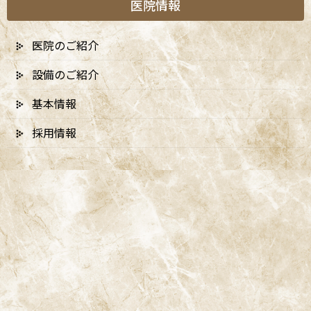
医院情報
見落とされがちな「追加根管」「分岐根
医院のご紹介
管」
設備のご紹介
上顎第一大臼歯のMB2根管に代表されるように、一見1本の根に見
基本情報
えても、実際には
複数の根管が存在すること
は珍しくありません。
採用情報
肉眼では発見が難しいこうした根管が見落とされると、そこが感
染源として残り、再発の原因となることがあります。
微細な破折・穿孔・汚染部位の把握不足
歯根に入った微細なヒビ（クラック）や、過去の治療による根管
の穿孔、器具破折なども、肉眼だけでは正確な位置や範囲を把握
しづらく、適切な対応が難しくなることがあります。こうした見え
ない問題が、慢性的な違和感や根尖病変の再発につながることも
あります。