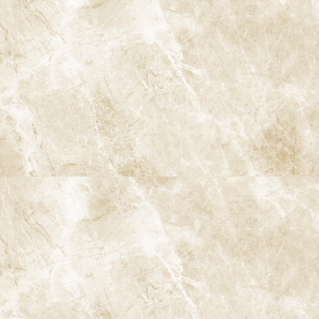
の流れ
阿佐ヶ谷の当院で行う「マイクロスコープを用いた歯内療法」の
一般的な流れをご紹介します。症例により前後することはありま
すが、基本的には以下のようなステップで進みます。
カウンセリング・検査
現在の症状やこれまでの治療歴をお伺いし、レントゲン・必要に
応じてCTを撮影して、根の状態・骨の状態・根尖病変の有無など
を確認します。
治療計画の説明
マイクロスコープの使用目的・治療回数の目安・費用・考えられ
るリスクや限界について、画像をお見せしながら分かりやすくご
説明します。
ラバーダム防湿・マイクロスコープのセットアップ
ラバーダムを装着して治療する歯を隔離し、マイクロスコープを
適切な位置にセットします。
根管内の清掃・形成・洗浄