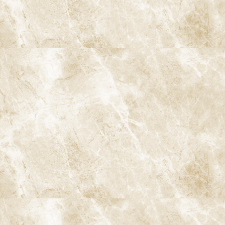
マイクロスコープを用いた顕微鏡精
密根管治療のメリット
マイクロスコープの導入により、従来の根管治療と比べて、診断・
治療の精度が大きく向上します。ここでは、阿佐ヶ谷の当院で行
う「マイクロスコープを用いた歯内療法」の主なメリットをご紹
介します。
1. 見えなかった根管・分岐の「可視化」
マイクロスコープにより、追加根管や分岐根管、石灰化で狭くなっ
た根管などを、拡大視野で確認しながら探索できます。これによ
り、
感染源の取り残しを減らし、根管治療の成功率を高める
こと
が期待できます。