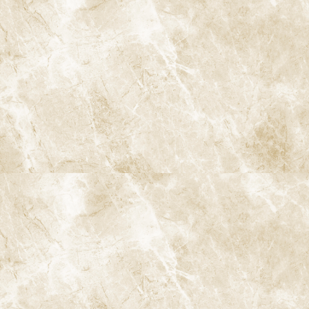
睡眠時無呼吸症候群
このページのコンテンツ
ドクターより
マイクロスコープとは？ ― 歯科用手術顕微鏡による精密歯
内療法
肉眼のみの根管治療の限界 ― なぜ再発が起こるのか
見落とされがちな「追加根管」「分岐根管」
微細な破折・穿孔・汚染部位の把握不足
マイクロスコープを用いた顕微鏡精密根管治療のメリット
1. 見えなかった根管・分岐の「可視化」
2. 感染部位をピンポイントで除去できる
3. 根管内の状態を「目で確認」しながら治療
4. 治療の記録・説明にも役立つ
ラバーダム・CTとの併用でさらに精度の高い歯内療法に