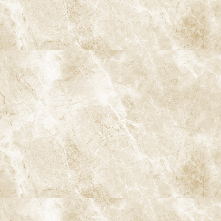
ラバーダム防湿で「無菌的環境」を確保
歯科用CTで三次元的に根管形態を把握
マイクロスコープを用いた精密根管治療が特に有効なケース
マイクロスコープを用いた根管治療の流れ
よくあるご質問（マイクロスコープによる根管治療）
Q. マイクロスコープを使うと痛みは少なくなりますか？
Q. すべての根管治療でマイクロスコープを使いますか？
Q. マイクロスコープを使うと治療費は高くなりますか？
阿佐ヶ谷で顕微鏡精密根管治療をご検討中の方へ
治療メニュー
予防
歯のクリーニングと検査
歯周病治療