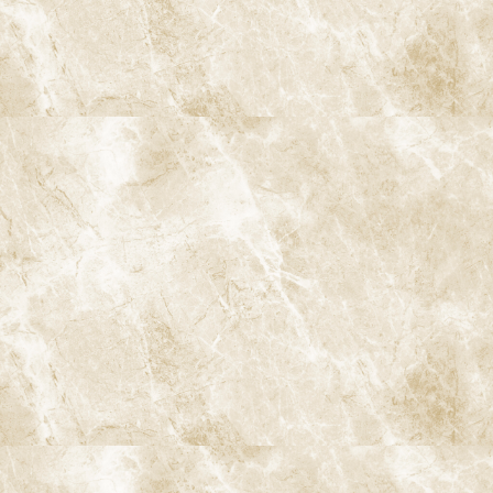
阿佐ヶ谷ことぶき歯科・矯正歯科
阿佐ヶ谷の歯医者「阿佐ヶ谷ことぶき歯科・矯正歯科」は、JR中
央線(快速)「阿佐ケ谷駅」徒歩0分 / JR中央/総武線「阿佐ケ谷駅」
徒歩0分 / 東京メトロ丸ノ内線「南阿佐ケ谷駅」徒歩8分の、駅す
ぐでとても通いやすい場所にある歯医者です。杉並区や中野区、新
宿、東京都内、隣接県や遠方からも患者様に来院頂きやすい環境
といえます。