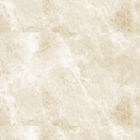
口腔内スキャナ
ストローマンインプラント
iTero Lumina（アイテロ ルミナ）
マイクロスコープ精密治療
保険治療でもマイクロスコープを使用
痛みに配慮した治療
流行感染症対策の強化
徹底した滅菌・衛生管理
基本メニュー