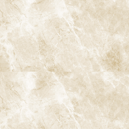
Q. マイクロスコープを使うと痛みは少なく
なりますか？
マイクロスコープ自体が痛みを直接減らすわけではありません
が、視野が拡大されることで、不必要な部分を削らずに済み、よ
り丁寧で確実な処置が可能になります。当院では、十分な麻酔や
痛みに配慮した手技と組み合わせることで、できるだけ負担の少
ない治療を心がけています。
Q. すべての根管治療でマイクロスコープを
使いますか？
基本的には、根管治療や精密なレジン修復など、拡大視野が有効
な処置に積極的に用いています。一方で、歯の位置や口の開き具合
など、状況によってはマイクロスコープの使用が難しいケースもあ
ります。その場合でも、拡大鏡やラバーダムなどを併用し、可能
な限り精度の高い治療を行います。