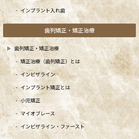
杉並区阿佐ヶ谷の歯医者「阿佐ヶ谷ことぶき歯科・矯正歯
インプラント入れ歯
科」歯科医師の、八尾 翔太（やお しょうた）です。根管治
療（歯内療法）は、むし歯が神経まで進行した歯や、根の
先に膿がたまってしまった歯を残すための大切な治療です。
歯列矯正・矯正治療
しかし、歯の根の中は非常に細く複雑で、肉眼や拡大鏡だけ
では見えない部分も多く、「経験と勘」に頼らざるを得な
歯列矯正・矯正治療
かった時代が長く続いてきました。その結果として、「根の
治療をしたのにまた痛みが出てしまった」「何度も根管治療
矯正治療（歯列矯正）とは
を繰り返している」「抜歯と言われてしまった」というケー
スも少なくありません。
インビザライン
インプラント矯正とは
小児矯正
マイオブレース
インビザライン・ファースト