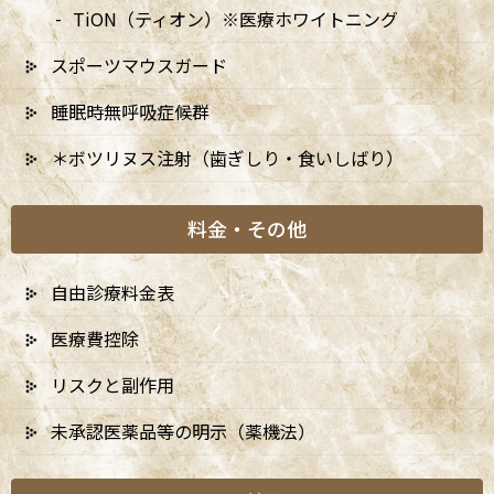
TiON（ティオン）※医療ホワイトニング
2026年
スポーツマウスガード
2025年
睡眠時無呼吸症候群
2024年
＊ボツリヌス注射（歯ぎしり・食いしばり）
料金・その他
自由診療料金表
医療費控除
リスクと副作用
未承認医薬品等の明示（薬機法）