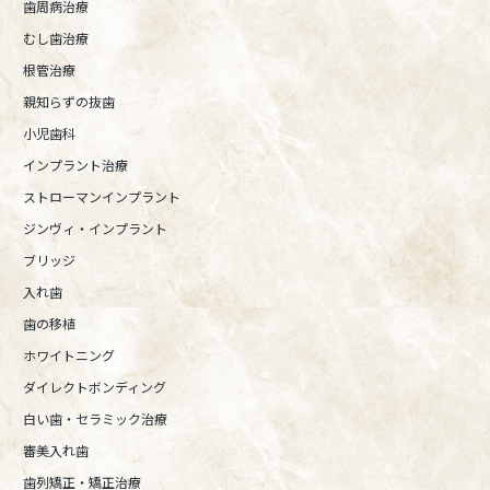
歯周病治療
むし歯治療
根管治療
親知らずの抜歯
小児歯科
インプラント治療
ストローマンインプラント
ジンヴィ・インプラント
ブリッジ
入れ歯
歯の移植
ホワイトニング
ダイレクトボンディング
白い歯・セラミック治療
審美入れ歯
歯列矯正・矯正治療