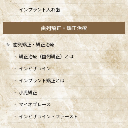
invisalign or invisible braces,
インプラント入れ歯
orthodontic equipment
歯列矯正・矯正治療
歯列矯正・矯正治療
矯正治療（歯列矯正）とは
インビザライン
インプラント矯正とは
小児矯正
マイオブレース
インビザライン・ファースト