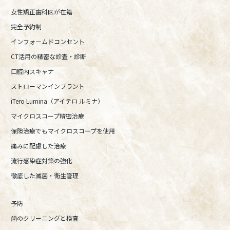
女性矯正歯科医が在籍
完全予約制
インフォームドコンセント
CT活用の精密な診査・診断
口腔内スキャナ
ストローマンインプラント
iTero Lumina（アイテロ ルミナ）
マイクロスコープ精密治療
保険治療でもマイクロスコープを使用
痛みに配慮した治療
流行感染症対策の強化
徹底した滅菌・衛生管理
予防
歯のクリーニングと検査