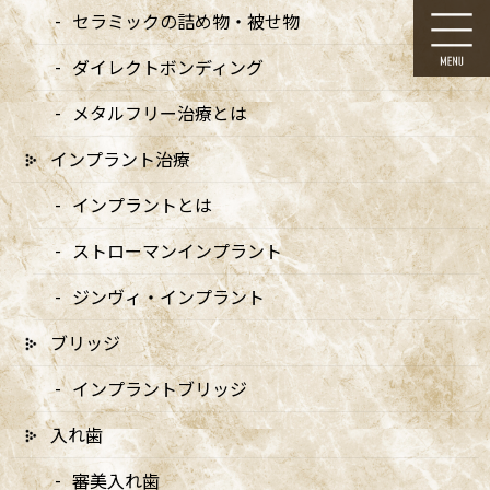
コ
ナ
セラミックの詰め物・被せ物
ン
ビ
テ
ゲ
ダイレクトボンディング
ン
ー
ツ
シ
メタルフリー治療とは
に
ョ
移
ン
インプラント治療
動
に
お知らせ
移
インプラントとは
動
ストローマンインプラント
ジンヴィ・インプラント
ブリッジ
HOME
お知らせ
インビザライン
A smiling woman holding invisalign or invisible braces, orthodontic equipment
インプラントブリッジ
入れ歯
2024/09/02
A smiling woman holding
審美入れ歯