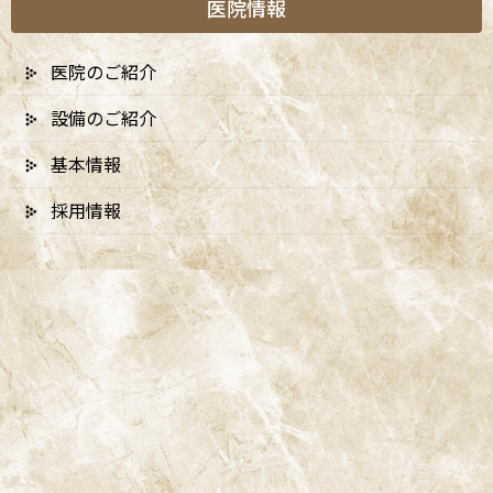
医院情報
医院のご紹介
設備のご紹介
基本情報
採用情報
A
ccess
阿佐ヶ谷ことぶき歯科・矯正歯科
阿佐ヶ谷の歯医者「阿佐ヶ谷ことぶき歯科・矯正歯科」は、JR中
央線(快速)「阿佐ケ谷駅」徒歩0分 / JR中央/総武線「阿佐ケ谷駅」
徒歩0分 / 東京メトロ丸ノ内線「南阿佐ケ谷駅」徒歩8分の、駅す
ぐでとても通いやすい場所にある歯医者です。杉並区や中野区、新