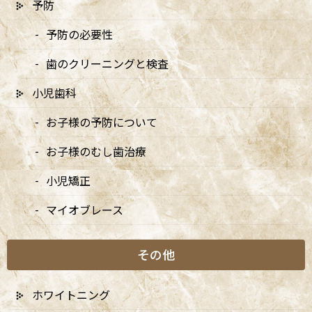
7月・8月の矯正診療日のお知らせ
予防
2026/07/03
予防の必要性
8月・9月の診療日変更のお知らせ
歯のクリーニングと検査
2026/04/13
小児歯科
お子様の予防について
5/3・4休診、5/5・6は9:00〜15:00診療、6/14は休
診です
お子様のむし歯治療
2026/04/10
小児矯正
5月の矯正診療日のお知らせ
2026/04/10
マイオブレース
その他
月別アーカイブ
ホワイトニング