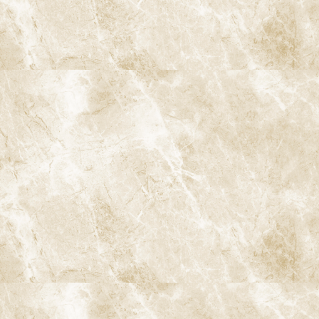
阿佐ヶ谷ことぶき歯科・矯正歯科
〒166-0004 東京都杉並区阿佐谷南3-37-14 第二北原ビル3階
阿佐ヶ谷の歯医者「阿佐ヶ谷ことぶき歯科・矯正歯科」 は、JR中
央線(快速)「阿佐ケ谷駅」徒歩0分 / JR中央/総武線「阿佐ケ谷駅」
徒歩0分 / 東京メトロ丸ノ内線「南阿佐ケ谷駅」徒歩8分の、駅す
ぐでとても通いやすい場所にある歯医者です。杉並区や中野区、新