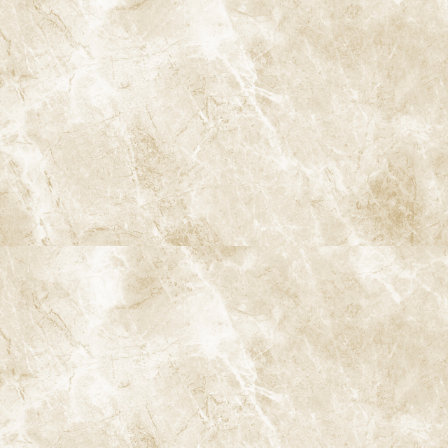
〒166-0004 東京都杉並区阿佐谷南3-37-14 第二北原ビル3階
JR中央線(快速)「阿佐ケ谷駅」徒歩0分 / JR中央/総武線「阿佐ケ
谷駅」徒歩0分 / 東京メトロ丸ノ内線「南阿佐ケ谷駅」徒歩8分
TEL：
03-6915-1315
診療時間
月
火
水
木
金
土
日
9:00-13:00
●
▲
●
●
●
●
★
14:00-18:00
●
▲
●
●
●
●
★
★…ご予約状況により診療を行わせて頂きます。
※休診日：火曜（9月より月2回）・日曜・祝日
▲…2025年9月より第2火曜日、第4火曜日は診療日となりま
す。