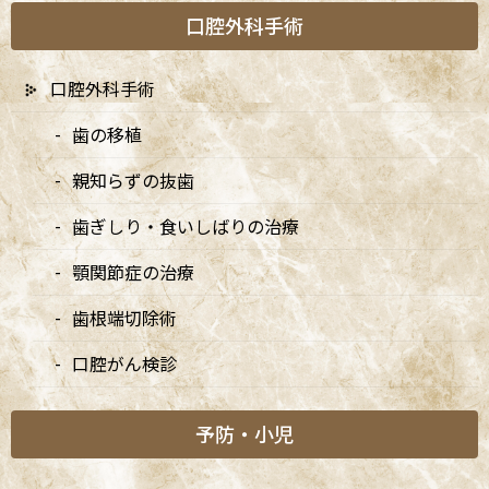
口腔外科手術
カテゴリー
口腔外科手術
お知らせ
歯の移植
大切なお知らせ
親知らずの抜歯
矯正診療日
歯ぎしり・食いしばりの治療
顎関節症の治療
新着情報
歯根端切除術
口腔がん検診
7/20は9:00〜15:00診療、8/10・8/11は休診です
2026/07/03
予防・小児