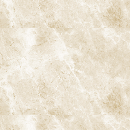
〒166-0004 東京都杉並区阿佐谷南3-37-14 第二北原ビル3階
JR中央線(快速)「阿佐ケ谷駅」徒歩0分 / JR中央/総武線「阿佐ケ