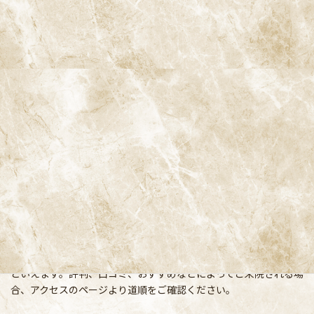
阿佐ヶ谷ことぶき歯科・矯正歯科
〒166-0004 東京都杉並区阿佐谷南3-37-14 第二北原ビル3階
阿佐ヶ谷の歯医者「阿佐ヶ谷ことぶき歯科・矯正歯科」 は、JR中
央線(快速)「阿佐ケ谷駅」徒歩0分 / JR中央/総武線「阿佐ケ谷駅」
徒歩0分 / 東京メトロ丸ノ内線「南阿佐ケ谷駅」徒歩8分の、駅す
ぐでとても通いやすい場所にある歯医者です。杉並区や中野区、新
宿、東京都内、隣接県や遠方からも患者様に来院頂きやすい環境
といえます。評判、口コミ、おすすめなどによってご来院される場
合、アクセスのページより道順をご確認ください。