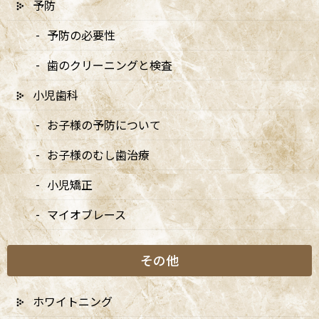
予防
2026/04/13
予防の必要性
5/3・4休診、5/5・6は9:00〜15:00診療、6/14は休
歯のクリーニングと検査
診です
2026/04/10
小児歯科
5月の矯正診療日のお知らせ
お子様の予防について
2026/04/10
お子様のむし歯治療
小児矯正
マイオブレース
月別アーカイブ
その他
2026年
2025年
ホワイトニング