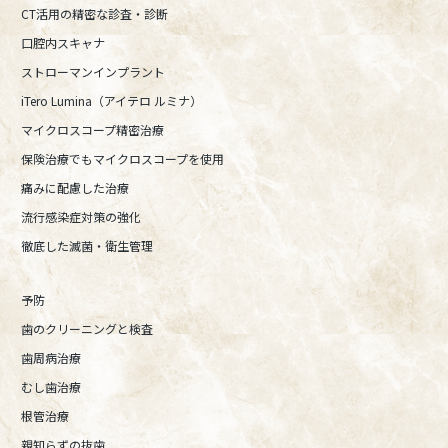
CT活用の精密な診査・診断
口腔内スキャナ
ストローマンインプラント
iTero Lumina（アイテロ ルミナ）
マイクロスコープ精密治療
保険治療でもマイクロスコープを使用
痛みに配慮した治療
流行感染症対策の強化
徹底した滅菌・衛生管理
予防
歯のクリーニングと検査
歯周病治療
むし歯治療
根管治療
親知らずの抜歯