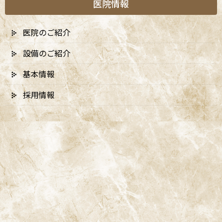
医院情報
医院のご紹介
設備のご紹介
A
ccess
基本情報
採用情報
阿佐ヶ谷ことぶき歯科・矯正歯科
阿佐ヶ谷の歯医者「阿佐ヶ谷ことぶき歯科・矯正歯科」は、JR中
央線(快速)「阿佐ケ谷駅」徒歩0分 / JR中央/総武線「阿佐ケ谷駅」
徒歩0分 / 東京メトロ丸ノ内線「南阿佐ケ谷駅」徒歩8分の、駅す
ぐでとても通いやすい場所にある歯医者です。杉並区や中野区、新
宿、東京都内、隣接県や遠方からも患者様に来院頂きやすい環境
といえます。