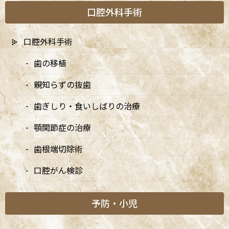
お知らせ
口腔外科手術
大切なお知らせ
口腔外科手術
矯正診療日
歯の移植
親知らずの抜歯
新着情報
歯ぎしり・食いしばりの治療
顎関節症の治療
7/20は9:00〜15:00診療、8/10・8/11は休診です
2026/07/03
歯根端切除術
口腔がん検診
7月・8月の矯正診療日のお知らせ
2026/07/03
予防・小児
8月・9月の診療日変更のお知らせ