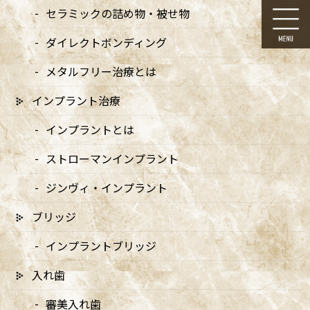
コ
ナ
セラミックの詰め物・被せ物
ン
ビ
テ
ゲ
ダイレクトボンディング
ン
ー
ツ
シ
メタルフリー治療とは
に
ョ
移
ン
インプラント治療
動
に
お知らせ
移
インプラントとは
動
ストローマンインプラント
ジンヴィ・インプラント
ブリッジ
HOME
お知らせ
設備のご紹介
lmn9
インプラントブリッジ
2025/07/29
入れ歯
lmn9
審美入れ歯