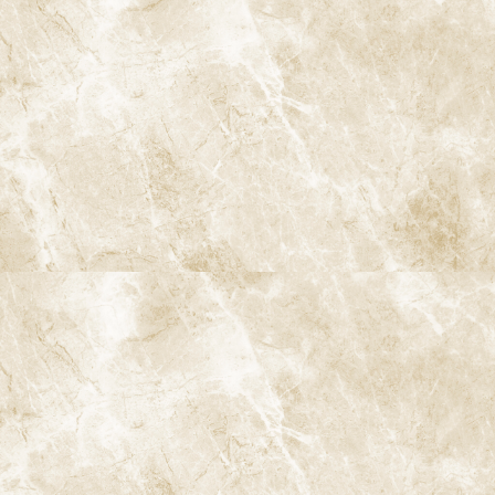
谷駅」徒歩0分 / 東京メトロ丸ノ内線「南阿佐ケ谷駅」徒歩8分
TEL：
03-6915-1315
診療時間
月
火
水
木
金
土
日
9:00-13:00
●
▲
●
●
●
●
★
14:00-18:00
●
▲
●
●
●
●
★
★…ご予約状況により診療を行わせて頂きます。
※休診日：火曜（9月より月2回）・日曜・祝日
▲…2025年9月より第2火曜日、第4火曜日は診療日となりま
す。