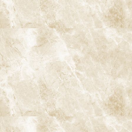
〒166-0004 東京都杉並区阿佐谷南3-37-14 第二北原ビル3階
JR中央線(快速)「阿佐ケ谷駅」徒歩0分 / JR中央/総武線「阿佐ケ