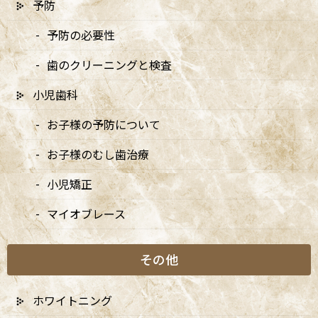
予防
2026/04/13
予防の必要性
5/3・4休診、5/5・6は9:00〜15:00診療、6/14は休
歯のクリーニングと検査
診です
2026/04/10
小児歯科
5月の矯正診療日のお知らせ
お子様の予防について
2026/04/10
お子様のむし歯治療
小児矯正
マイオブレース
月別アーカイブ
その他
2026年
2025年
ホワイトニング