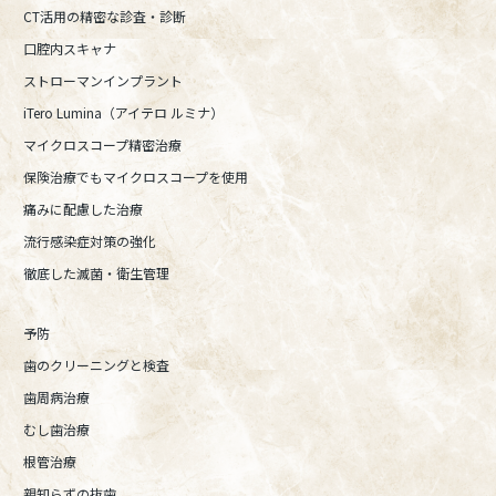
CT活用の精密な診査・診断
口腔内スキャナ
ストローマンインプラント
iTero Lumina（アイテロ ルミナ）
マイクロスコープ精密治療
保険治療でもマイクロスコープを使用
痛みに配慮した治療
流行感染症対策の強化
徹底した滅菌・衛生管理
予防
歯のクリーニングと検査
歯周病治療
むし歯治療
根管治療
親知らずの抜歯