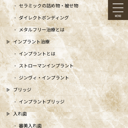
コ
ナ
セラミックの詰め物・被せ物
ン
ビ
テ
ゲ
ダイレクトボンディング
ン
ー
ツ
シ
メタルフリー治療とは
に
ョ
移
ン
インプラント治療
動
に
お知らせ
移
インプラントとは
動
ストローマンインプラント
ジンヴィ・インプラント
ブリッジ
HOME
お知らせ
設備のご紹介
_DSC8595 – コピー
インプラントブリッジ
2024/10/16
入れ歯
_DSC8595 – コピー
審美入れ歯