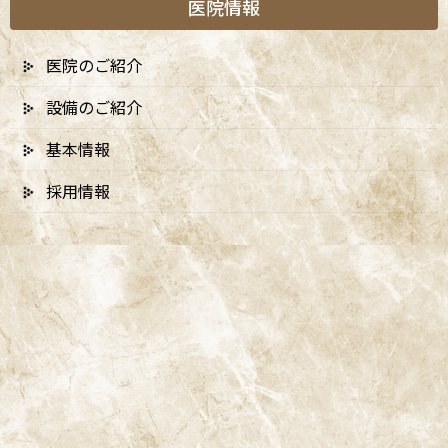
医院情報
医院のご紹介
設備のご紹介
A
ccess
基本情報
採用情報
阿佐ヶ谷ことぶき歯科・矯正歯科
阿佐ヶ谷の歯医者「阿佐ヶ谷ことぶき歯科・矯正歯科」は、JR中
央線(快速)「阿佐ケ谷駅」徒歩0分 / JR中央/総武線「阿佐ケ谷駅」
徒歩0分 / 東京メトロ丸ノ内線「南阿佐ケ谷駅」徒歩8分の、駅す
ぐでとても通いやすい場所にある歯医者です。杉並区や中野区、新
宿、東京都内、隣接県や遠方からも患者様に来院頂きやすい環境
といえます。