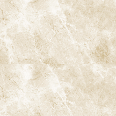
谷駅」徒歩0分 / 東京メトロ丸ノ内線「南阿佐ケ谷駅」徒歩8分
TEL：
03-6915-1315
診療時間
月
火
水
木
金
土
日
9:00-13:00
●
▲
●
●
●
●
★
14:00-18:00
●
▲
●
●
●
●
★
★…ご予約状況により診療を行わせて頂きます。
※休診日：火曜（9月より月2回）・日曜・祝日
▲…2025年9月より第2火曜日、第4火曜日は診療日となりま
す。