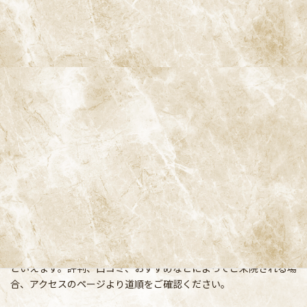
阿佐ヶ谷ことぶき歯科・矯正歯科
〒166-0004 東京都杉並区阿佐谷南3-37-14 第二北原ビル3階
阿佐ヶ谷の歯医者「阿佐ヶ谷ことぶき歯科・矯正歯科」 は、JR中
央線(快速)「阿佐ケ谷駅」徒歩0分 / JR中央/総武線「阿佐ケ谷駅」
徒歩0分 / 東京メトロ丸ノ内線「南阿佐ケ谷駅」徒歩8分の、駅す
ぐでとても通いやすい場所にある歯医者です。杉並区や中野区、新
宿、東京都内、隣接県や遠方からも患者様に来院頂きやすい環境
といえます。評判、口コミ、おすすめなどによってご来院される場
合、アクセスのページより道順をご確認ください。