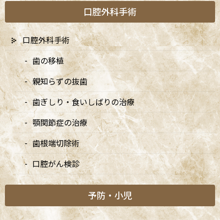
お知らせ
口腔外科手術
大切なお知らせ
口腔外科手術
矯正診療日
歯の移植
親知らずの抜歯
新着情報
歯ぎしり・食いしばりの治療
顎関節症の治療
7/20は9:00〜15:00診療、8/10・8/11は休診です
2026/07/03
歯根端切除術
口腔がん検診
7月・8月の矯正診療日のお知らせ
2026/07/03
予防・小児
8月・9月の診療日変更のお知らせ