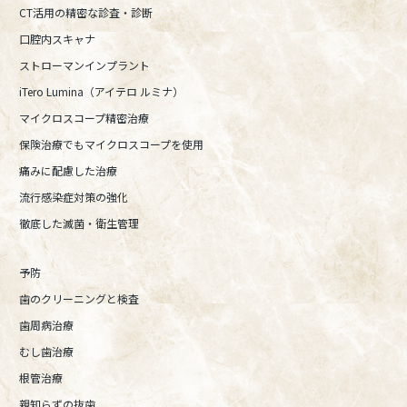
CT活用の精密な診査・診断
口腔内スキャナ
ストローマンインプラント
iTero Lumina（アイテロ ルミナ）
マイクロスコープ精密治療
保険治療でもマイクロスコープを使用
痛みに配慮した治療
流行感染症対策の強化
徹底した滅菌・衛生管理
予防
歯のクリーニングと検査
歯周病治療
むし歯治療
根管治療
親知らずの抜歯