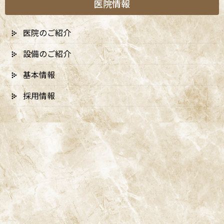
医院情報
医院のご紹介
設備のご紹介
A
ccess
基本情報
採用情報
阿佐ヶ谷ことぶき歯科・矯正歯科
阿佐ヶ谷の歯医者「阿佐ヶ谷ことぶき歯科・矯正歯科」は、JR中
央線(快速)「阿佐ケ谷駅」徒歩0分 / JR中央/総武線「阿佐ケ谷駅」
徒歩0分 / 東京メトロ丸ノ内線「南阿佐ケ谷駅」徒歩8分の、駅す
ぐでとても通いやすい場所にある歯医者です。杉並区や中野区、新
宿、東京都内、隣接県や遠方からも患者様に来院頂きやすい環境
といえます。