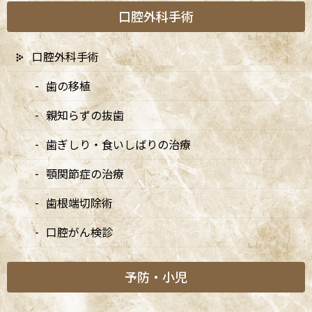
お知らせ
口腔外科手術
大切なお知らせ
口腔外科手術
矯正診療日
歯の移植
親知らずの抜歯
新着情報
歯ぎしり・食いしばりの治療
顎関節症の治療
7/20は9:00〜15:00診療、8/10・8/11は休診です
2026/07/03
歯根端切除術
口腔がん検診
7月・8月の矯正診療日のお知らせ
2026/07/03
予防・小児
8月・9月の診療日変更のお知らせ