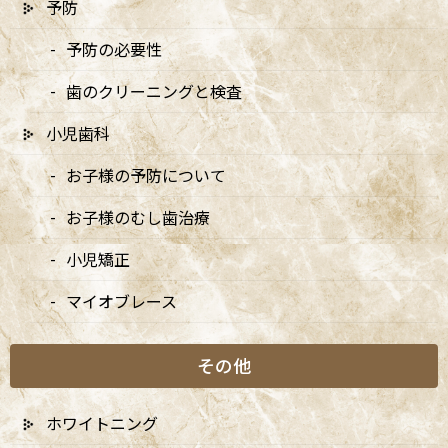
予防
2026/04/13
予防の必要性
5/3・4休診、5/5・6は9:00〜15:00診療、6/14は休
歯のクリーニングと検査
診です
2026/04/10
小児歯科
5月の矯正診療日のお知らせ
お子様の予防について
2026/04/10
お子様のむし歯治療
小児矯正
マイオブレース
月別アーカイブ
その他
2026年
2025年
ホワイトニング