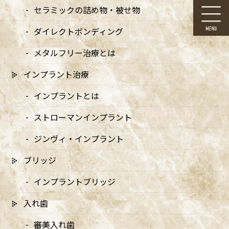
コ
ナ
セラミックの詰め物・被せ物
ン
ビ
テ
ゲ
ダイレクトボンディング
ン
ー
ツ
シ
メタルフリー治療とは
に
ョ
移
ン
インプラント治療
動
に
お知らせ
移
インプラントとは
動
ストローマンインプラント
ジンヴィ・インプラント
ブリッジ
HOME
お知らせ
設備のご紹介
64-IMG_5591
インプラントブリッジ
2024/10/23
入れ歯
64-IMG_5591
審美入れ歯