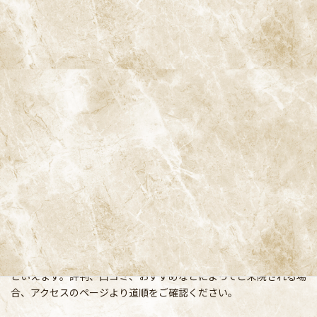
阿佐ヶ谷ことぶき歯科・矯正歯科
〒166-0004 東京都杉並区阿佐谷南3-37-14 第二北原ビル3階
阿佐ヶ谷の歯医者「阿佐ヶ谷ことぶき歯科・矯正歯科」 は、JR中
央線(快速)「阿佐ケ谷駅」徒歩0分 / JR中央/総武線「阿佐ケ谷駅」
徒歩0分 / 東京メトロ丸ノ内線「南阿佐ケ谷駅」徒歩8分の、駅す
ぐでとても通いやすい場所にある歯医者です。杉並区や中野区、新
宿、東京都内、隣接県や遠方からも患者様に来院頂きやすい環境
といえます。評判、口コミ、おすすめなどによってご来院される場
合、アクセスのページより道順をご確認ください。