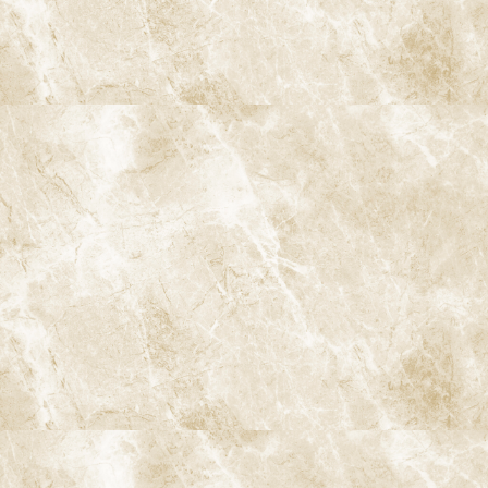
〒166-0004 東京都杉並区阿佐谷南3-37-14 第二北原ビル3階
JR中央線(快速)「阿佐ケ谷駅」徒歩0分 / JR中央/総武線「阿佐ケ