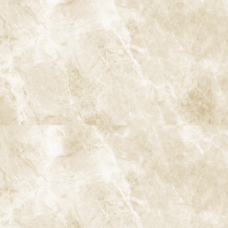
谷駅」徒歩0分 / 東京メトロ丸ノ内線「南阿佐ケ谷駅」徒歩8分
TEL：
03-6915-1315
診療時間
月
火
水
木
金
土
日
9:00-13:00
●
▲
●
●
●
●
★
14:00-18:00
●
▲
●
●
●
●
★
★…ご予約状況により診療を行わせて頂きます。
※休診日：火曜（9月より月2回）・日曜・祝日
▲…2025年9月より第2火曜日、第4火曜日は診療日となりま
す。