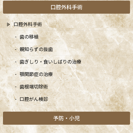
お知らせ
口腔外科手術
大切なお知らせ
口腔外科手術
矯正診療日
歯の移植
親知らずの抜歯
新着情報
歯ぎしり・食いしばりの治療
顎関節症の治療
7/20は9:00〜15:00診療、8/10・8/11は休診です
2026/07/03
歯根端切除術
口腔がん検診
7月・8月の矯正診療日のお知らせ
2026/07/03
予防・小児
8月・9月の診療日変更のお知らせ