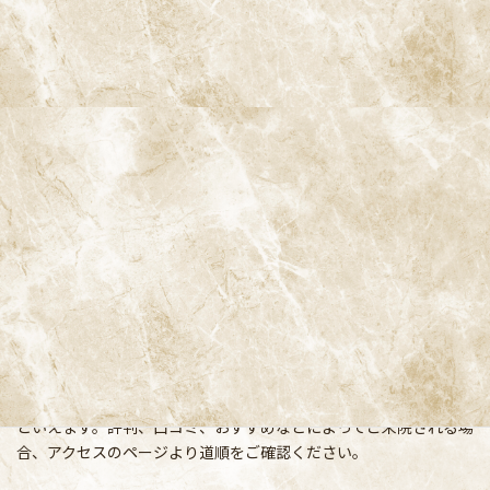
阿佐ヶ谷ことぶき歯科・矯正歯科
〒166-0004 東京都杉並区阿佐谷南3-37-14 第二北原ビル3階
阿佐ヶ谷の歯医者「阿佐ヶ谷ことぶき歯科・矯正歯科」 は、JR中
央線(快速)「阿佐ケ谷駅」徒歩0分 / JR中央/総武線「阿佐ケ谷駅」
徒歩0分 / 東京メトロ丸ノ内線「南阿佐ケ谷駅」徒歩8分の、駅す
ぐでとても通いやすい場所にある歯医者です。杉並区や中野区、新
宿、東京都内、隣接県や遠方からも患者様に来院頂きやすい環境
といえます。評判、口コミ、おすすめなどによってご来院される場
合、アクセスのページより道順をご確認ください。