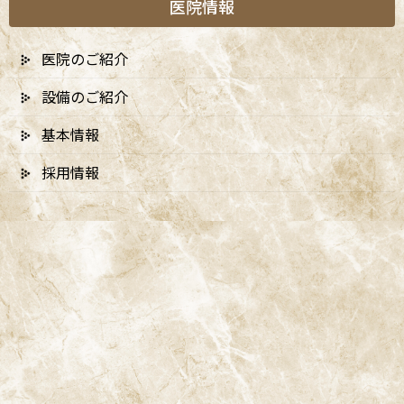
医院情報
医院のご紹介
設備のご紹介
A
ccess
基本情報
採用情報
阿佐ヶ谷ことぶき歯科・矯正歯科
阿佐ヶ谷の歯医者「阿佐ヶ谷ことぶき歯科・矯正歯科」は、JR中
央線(快速)「阿佐ケ谷駅」徒歩0分 / JR中央/総武線「阿佐ケ谷駅」
徒歩0分 / 東京メトロ丸ノ内線「南阿佐ケ谷駅」徒歩8分の、駅す
ぐでとても通いやすい場所にある歯医者です。杉並区や中野区、新
宿、東京都内、隣接県や遠方からも患者様に来院頂きやすい環境
といえます。