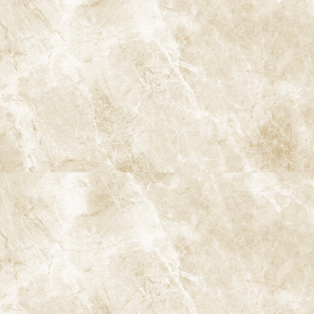
谷駅」徒歩0分 / 東京メトロ丸ノ内線「南阿佐ケ谷駅」徒歩8分
TEL：
03-6915-1315
診療時間
月
火
水
木
金
土
日
9:00-13:00
●
▲
●
●
●
●
★
14:00-18:00
●
▲
●
●
●
●
★
★…ご予約状況により診療を行わせて頂きます。
※休診日：火曜（9月より月2回）・日曜・祝日
▲…2025年9月より第2火曜日、第4火曜日は診療日となりま
す。