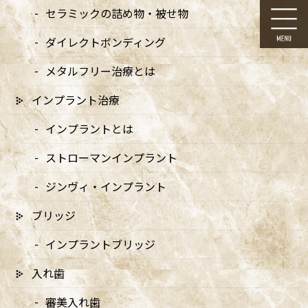
コ
ナ
セラミックの詰め物・被せ物
ン
ビ
テ
ゲ
ダイレクトボンディング
ン
ー
ツ
シ
メタルフリー治療とは
に
ョ
移
ン
インプラント治療
動
に
お知らせ
移
インプラントとは
動
ストローマンインプラント
ジンヴィ・インプラント
ブリッジ
HOME
お知らせ
歯のクリーニングと検査
診療-コピー – コピー (2)
インプラントブリッジ
2024/09/10
入れ歯
診療-コピー – コピー (2)
審美入れ歯