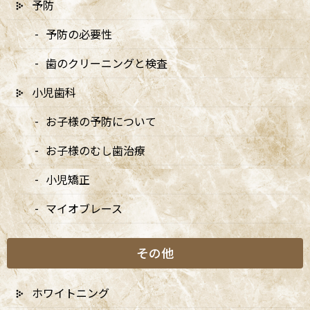
予防
2026/04/13
予防の必要性
5/3・4休診、5/5・6は9:00〜15:00診療、6/14は休
歯のクリーニングと検査
診です
2026/04/10
小児歯科
5月の矯正診療日のお知らせ
お子様の予防について
2026/04/10
お子様のむし歯治療
小児矯正
マイオブレース
月別アーカイブ
その他
2026年
2025年
ホワイトニング