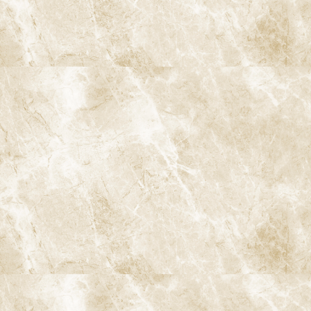
〒166-0004 東京都杉並区阿佐谷南3-37-14 第二北原ビル3階
JR中央線(快速)「阿佐ケ谷駅」徒歩0分 / JR中央/総武線「阿佐ケ