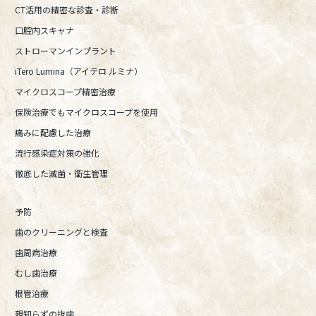
CT活用の精密な診査・診断
口腔内スキャナ
ストローマンインプラント
iTero Lumina（アイテロ ルミナ）
マイクロスコープ精密治療
保険治療でもマイクロスコープを使用
痛みに配慮した治療
流行感染症対策の強化
徹底した滅菌・衛生管理
予防
歯のクリーニングと検査
歯周病治療
むし歯治療
根管治療
親知らずの抜歯