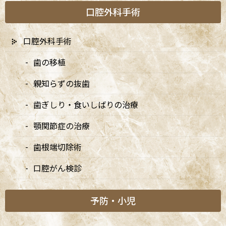
口腔外科手術
口腔外科手術
歯の移植
カテゴリー
親知らずの抜歯
お知らせ
歯ぎしり・食いしばりの治療
大切なお知らせ
顎関節症の治療
矯正診療日
歯根端切除術
口腔がん検診
新着情報
予防・小児