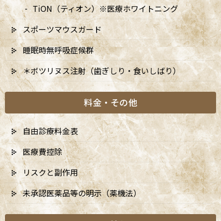
TiON（ティオン）※医療ホワイトニング
月別アーカイブ
スポーツマウスガード
睡眠時無呼吸症候群
2026年
＊ボツリヌス注射（歯ぎしり・食いしばり）
2025年
2024年
料金・その他
自由診療料金表
医療費控除
リスクと副作用
未承認医薬品等の明示（薬機法）