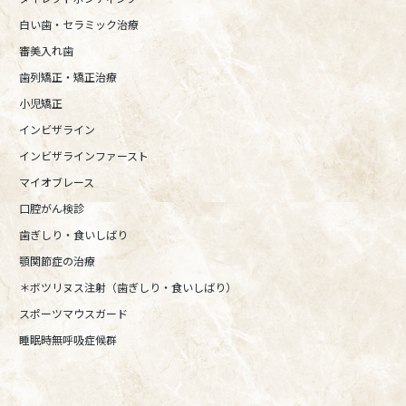
白い歯・セラミック治療
審美入れ歯
歯列矯正・矯正治療
小児矯正
インビザライン
インビザラインファースト
マイオブレース
口腔がん検診
歯ぎしり・食いしばり
顎関節症の治療
＊ボツリヌス注射（歯ぎしり・食いしばり）
スポーツマウスガード
睡眠時無呼吸症候群