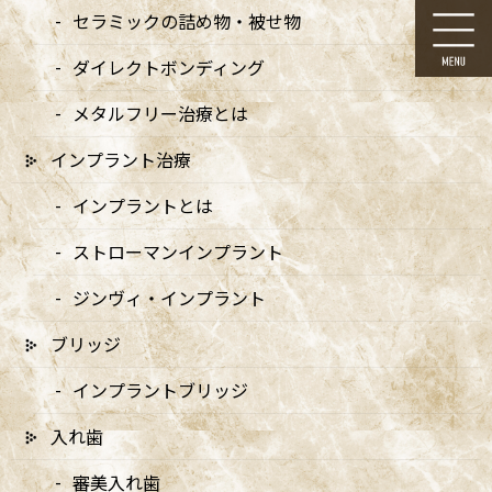
コ
ナ
セラミックの詰め物・被せ物
ン
ビ
テ
ゲ
ダイレクトボンディング
ン
ー
ツ
シ
メタルフリー治療とは
に
ョ
移
ン
インプラント治療
動
に
お知らせ
移
インプラントとは
動
ストローマンインプラント
ジンヴィ・インプラント
ブリッジ
HOME
お知らせ
セラミックアンレー – 銀の詰め物が入っている歯が噛むと痛む（40代男性）
インプラントブリッジ
case250930-3
入れ歯
2025/09/30
審美入れ歯