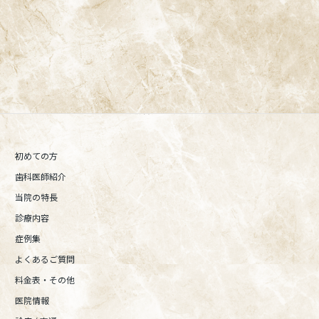
阿佐ヶ谷の歯医者「阿佐ヶ谷ことぶき歯科・矯正歯科」 は、JR中
央線(快速)「阿佐ケ谷駅」徒歩0分 / JR中央/総武線「阿佐ケ谷駅」
徒歩0分 / 東京メトロ丸ノ内線「南阿佐ケ谷駅」徒歩8分の、駅す
ぐでとても通いやすい場所にある歯医者です。杉並区や中野区、新
宿、東京都内、隣接県や遠方からも患者様に来院頂きやすい環境
といえます。評判、口コミ、おすすめなどによってご来院される場
合、アクセスのページより道順をご確認ください。
初めての方
歯科医師紹介
当院の特長
診療内容
症例集
よくあるご質問
料金表・その他
医院情報