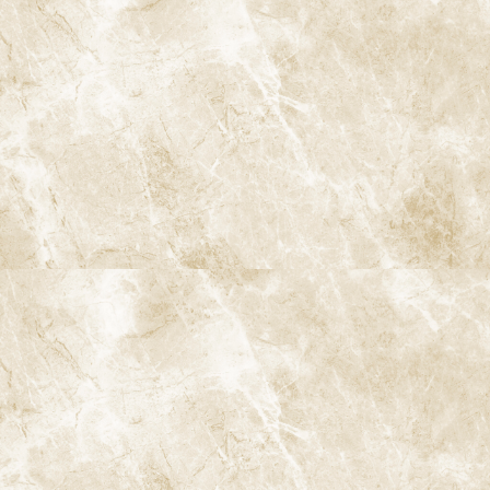
〒166-0004 東京都杉並区阿佐谷南3-37-14 第二北原ビル3階
JR中央線(快速)「阿佐ケ谷駅」徒歩0分 / JR中央/総武線「阿佐ケ
谷駅」徒歩0分 / 東京メトロ丸ノ内線「南阿佐ケ谷駅」徒歩8分
TEL：
03-6915-1315
診療時間
月
火
水
木
金
土
日
9:00-13:00
●
▲
●
●
●
●
★
14:00-18:00
●
▲
●
●
●
●
★
★…ご予約状況により診療を行わせて頂きます。
※休診日：火曜（9月より月2回）・日曜・祝日
▲…2025年9月より第2火曜日、第4火曜日は診療日となりま