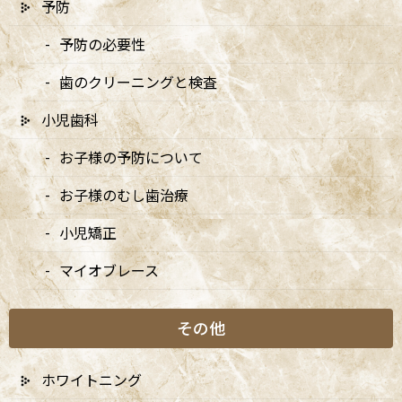
予防
7/20は9:00〜15:00診療、8/10・8/11は休診です
2026/07/03
予防の必要性
歯のクリーニングと検査
7月・8月の矯正診療日のお知らせ
2026/07/03
小児歯科
お子様の予防について
8月・9月の診療日変更のお知らせ
2026/04/13
お子様のむし歯治療
小児矯正
5/3・4休診、5/5・6は9:00〜15:00診療、6/14は休
診です
マイオブレース
2026/04/10
5月の矯正診療日のお知らせ
その他
2026/04/10
ホワイトニング