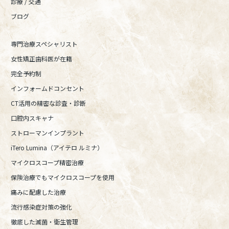
診療 / 交通
ブログ
専門治療スペシャリスト
女性矯正歯科医が在籍
完全予約制
インフォームドコンセント
CT活用の精密な診査・診断
口腔内スキャナ
ストローマンインプラント
iTero Lumina（アイテロ ルミナ）
マイクロスコープ精密治療
保険治療でもマイクロスコープを使用
痛みに配慮した治療
流行感染症対策の強化
徹底した滅菌・衛生管理