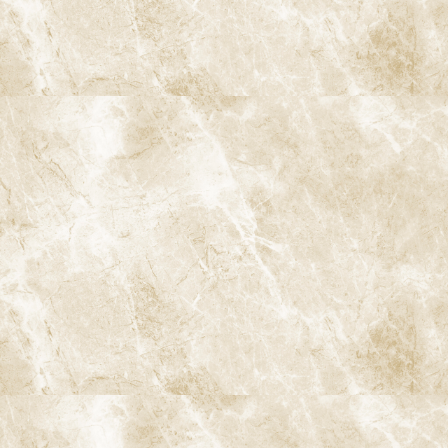
阿佐ヶ谷の歯医者「阿佐ヶ谷ことぶき歯科・矯正歯科」は、JR中
央線(快速)「阿佐ケ谷駅」徒歩0分 / JR中央/総武線「阿佐ケ谷駅」
徒歩0分 / 東京メトロ丸ノ内線「南阿佐ケ谷駅」徒歩8分の、駅す
ぐでとても通いやすい場所にある歯医者です。杉並区や中野区、新
宿、東京都内、隣接県や遠方からも患者様に来院頂きやすい環境
といえます。