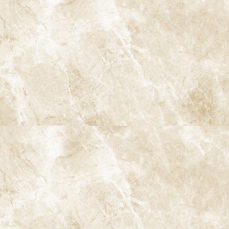
診療時間
月
火
水
木
金
土
日
9:00-13:00
●
▲
●
●
●
●
★
14:00-18:00
●
▲
●
●
●
●
★
★…ご予約状況により診療を行わせて頂きます。
※休診日：火曜（9月より月2回）・日曜・祝日
▲…2025年9月より第2火曜日、第4火曜日は診療日となりま
す。