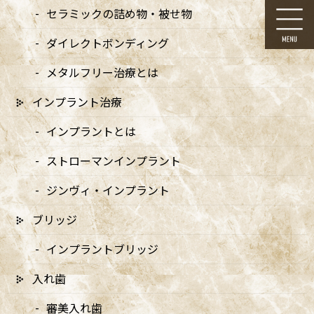
コ
ナ
セラミックの詰め物・被せ物
ン
ビ
テ
ゲ
ダイレクトボンディング
ン
ー
ツ
シ
メタルフリー治療とは
に
ョ
移
ン
インプラント治療
動
に
お知らせ
移
インプラントとは
動
ストローマンインプラント
ジンヴィ・インプラント
ブリッジ
HOME
お知らせ
セラミックインレー – セラミックを用いたむし歯治療（20代男性）
img16_63
インプラントブリッジ
入れ歯
2025/07/14
img16_63
審美入れ歯