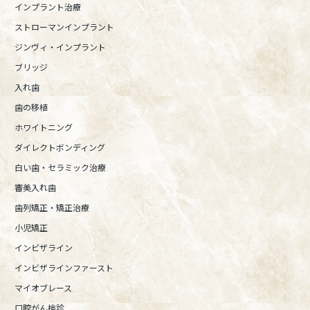
インプラント治療
ストローマンインプラント
ジンヴィ・インプラント
ブリッジ
入れ歯
歯の移植
ホワイトニング
ダイレクトボンディング
白い歯・セラミック治療
審美入れ歯
歯列矯正・矯正治療
小児矯正
インビザライン
インビザラインファースト
マイオブレース
口腔がん検診