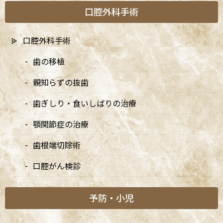
大切なお知らせ
口腔外科手術
矯正診療日
口腔外科手術
歯の移植
新着情報
親知らずの抜歯
歯ぎしり・食いしばりの治療
7/20は9:00〜15:00診療、8/10・8/11は休診です
2026/07/03
顎関節症の治療
歯根端切除術
7月・8月の矯正診療日のお知らせ
2026/07/03
口腔がん検診
8月・9月の診療日変更のお知らせ
予防・小児
2026/04/13