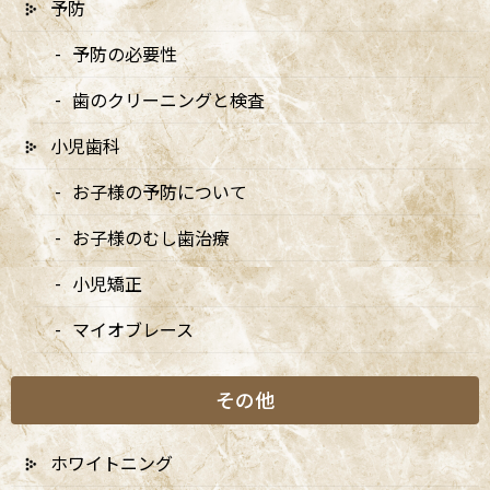
予防
5/3・4休診、5/5・6は9:00〜15:00診療、6/14は休
予防の必要性
診です
2026/04/10
歯のクリーニングと検査
5月の矯正診療日のお知らせ
小児歯科
2026/04/10
お子様の予防について
お子様のむし歯治療
小児矯正
月別アーカイブ
マイオブレース
2026年
その他
2025年
2024年
ホワイトニング