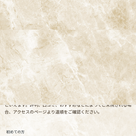
阿佐ヶ谷ことぶき歯科・矯正歯科
〒166-0004 東京都杉並区阿佐谷南3-37-14 第二北原ビル3階
阿佐ヶ谷の歯医者「阿佐ヶ谷ことぶき歯科・矯正歯科」 は、JR中
央線(快速)「阿佐ケ谷駅」徒歩0分 / JR中央/総武線「阿佐ケ谷駅」
徒歩0分 / 東京メトロ丸ノ内線「南阿佐ケ谷駅」徒歩8分の、駅す
ぐでとても通いやすい場所にある歯医者です。杉並区や中野区、新
宿、東京都内、隣接県や遠方からも患者様に来院頂きやすい環境
といえます。評判、口コミ、おすすめなどによってご来院される場
合、アクセスのページより道順をご確認ください。
初めての方