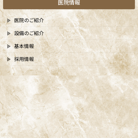
医院情報
医院のご紹介
A
ccess
設備のご紹介
基本情報
阿佐ヶ谷ことぶき歯科・矯正歯科
採用情報
阿佐ヶ谷の歯医者「阿佐ヶ谷ことぶき歯科・矯正歯科」は、JR中
央線(快速)「阿佐ケ谷駅」徒歩0分 / JR中央/総武線「阿佐ケ谷駅」
徒歩0分 / 東京メトロ丸ノ内線「南阿佐ケ谷駅」徒歩8分の、駅す
ぐでとても通いやすい場所にある歯医者です。杉並区や中野区、新
宿、東京都内、隣接県や遠方からも患者様に来院頂きやすい環境
といえます。