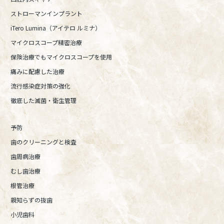
ストローマンインプラント
iTero Lumina（アイテロ ルミナ）
マイクロスコープ精密治療
保険治療でもマイクロスコープを使用
痛みに配慮した治療
流行感染症対策の強化
徹底した滅菌・衛生管理
予防
歯のクリーニングと検査
歯周病治療
むし歯治療
根管治療
親知らずの抜歯
小児歯科