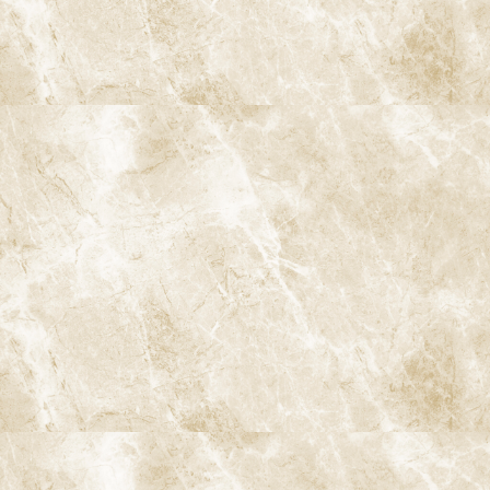
〒166-0004 東京都杉並区阿佐谷南3-37-14 第二北原ビル3階
JR中央線(快速)「阿佐ケ谷駅」徒歩0分 / JR中央/総武線「阿佐ケ
谷駅」徒歩0分 / 東京メトロ丸ノ内線「南阿佐ケ谷駅」徒歩8分
TEL：
03-6915-1315