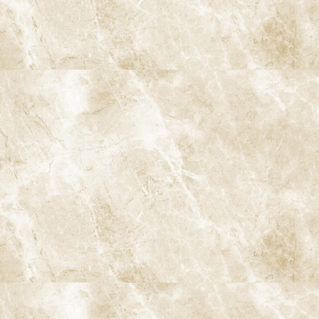
〒166-0004 東京都杉並区阿佐谷南3-37-14 第二北原ビル3階
JR中央線(快速)「阿佐ケ谷駅」徒歩0分 / JR中央/総武線「阿佐ケ
谷駅」徒歩0分 / 東京メトロ丸ノ内線「南阿佐ケ谷駅」徒歩8分
TEL：
03-6915-1315