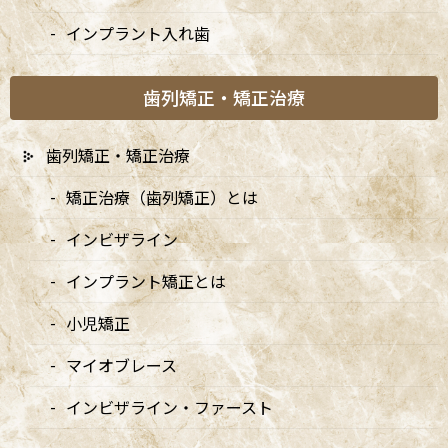
ホワイトニング – しみることなく自
インプラント入れ歯
然な白さを実感（30代男性）
歯列矯正・矯正治療
オフィスホワイトニング
歯列矯正・矯正治療
「歯を白くしたい」とのご希望でご来院されました。歯の表面の
矯正治療（歯列矯正）とは
着色や汚れを丁寧にクリーニングした後、オフィスホワイトニン
グを行いました。施術中にしみることもなく、「自然に白くなっ
インビザライン
た」と大変ご満足いただけました。
インプラント矯正とは
小児矯正
マイオブレース
インビザライン・ファースト