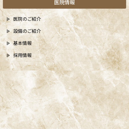
医院情報
主訴 歯を白くしたい
医院のご紹介
治療名 オフィスホワイトニング
治療回数 1回
設備のご紹介
治療期間 1日
基本情報
費用 22,000円
メリット 短時間でホワイトニング効果を実感すること
採用情報
が可能です。医院で施術するため、安全性や薬剤の管理
が徹底されています。
リスクと副作用 自由診療のため保険適用外です。効果
の感じ方や持続期間には個人差があります。
ホワイトニング
症例カテゴリー