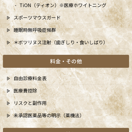
TiON（ティオン）※医療ホワイトニング
スポーツマウスガード
「歯を白くしたい」という強いご希望をお持ちで、このたび当院
睡眠時無呼吸症候群
にご来院いただきました。
＊ボツリヌス注射（歯ぎしり・食いしばり）
まずはホワイトニングの効果を十分に引き出すため、歯の表面に
付着した着色汚れ（ステイン）や細かな汚れを、専用の器具を用
料金・その他
いてていねいに除去するクリーニング（PMTC）から開始いたしま
した。下地をしっかり整えたうえでオフィスホワイトニングを実
施したところ、施術中や施術後に歯がしみるような違和感や痛み
自由診療料金表
も一切生じることなく、スムーズに完了いたしました。
医療費控除
鏡で仕上がりをご確認いただいた際には、「自然で清潔感のある
上品な白さになった」と大変お喜びいただき、非常にご満足いた
リスクと副作用
だける結果となりました。今後もこの美しさを長く維持できるよ
う、定期的にお口のケアをサポートしてまいります。
未承認医薬品等の明示（薬機法）