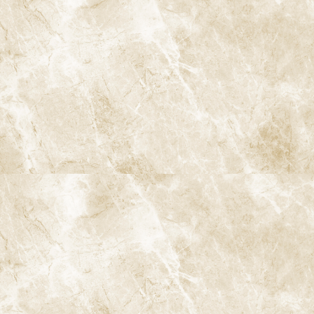
診療時間
月
火
水
木
金
土
日
9:00-13:00
●
▲
●
●
●
●
★
14:00-18:00
●
▲
●
●
●
●
★
★…ご予約状況により診療を行わせて頂きます。
※休診日：火曜（9月より月2回）・日曜・祝日
▲…2025年9月より第2火曜日、第4火曜日は診療日となりま
す。