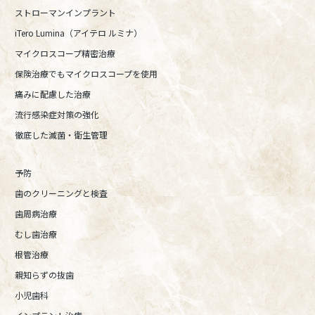
ストローマンインプラント
iTero Lumina（アイテロ ルミナ）
マイクロスコープ精密治療
保険治療でもマイクロスコープを使用
痛みに配慮した治療
流行感染症対策の強化
徹底した滅菌・衛生管理
予防
歯のクリーニングと検査
歯周病治療
むし歯治療
根管治療
親知らずの抜歯
小児歯科