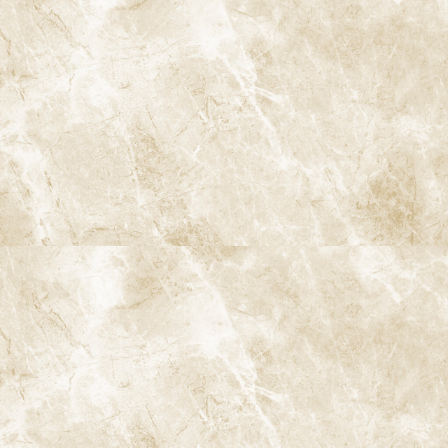
カテゴリー
セラミック治療
ホワイトニング
根管治療
新着の症例
セラミッククラウン – 古くて合わない被せ物をきれ
いに修復（40代女性）
2025/12/16