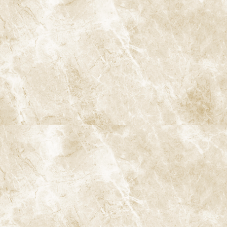
A
ccess
阿佐ヶ谷ことぶき歯科・矯正歯科
阿佐ヶ谷の歯医者「阿佐ヶ谷ことぶき歯科・矯正歯科」は、JR中
央線(快速)「阿佐ケ谷駅」徒歩0分 / JR中央/総武線「阿佐ケ谷駅」
徒歩0分 / 東京メトロ丸ノ内線「南阿佐ケ谷駅」徒歩8分の、駅す
ぐでとても通いやすい場所にある歯医者です。杉並区や中野区、新
宿、東京都内、隣接県や遠方からも患者様に来院頂きやすい環境
といえます。