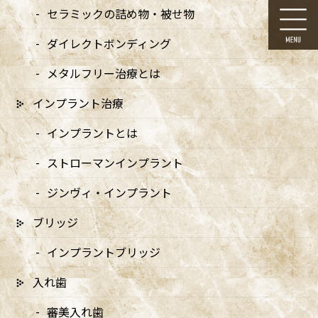
コ
ナ
セラミックの詰め物・被せ物
ン
ビ
テ
ゲ
ダイレクトボンディング
ン
ー
ツ
シ
メタルフリー治療とは
に
ョ
移
ン
インプラント治療
動
に
症例集
移
インプラントとは
動
ストローマンインプラント
ジンヴィ・インプラント
ブリッジ
HOME
症例集
ホワイトニング
ホワイトニング – しみることなく自然な白さを実感（30代男性）
インプラントブリッジ
入れ歯
2025/07/14
ホワイトニング
審美入れ歯