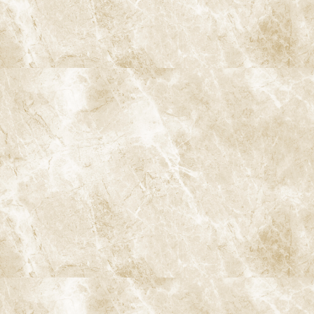
ホワイトニング – 自然に歯を白くしたい（20代女
性）
2025/10/01
セラミックインレー – 銀の詰め物が入った歯の痛
みを改善（40代男性）
2025/10/01
セラミックアンレー – 銀の詰め物が入っている歯が
噛むと痛む（40代男性）
2025/09/30
セラミックオクルーザルベニア – 親知らずの手前
の歯がしみる（30代男性）
2025/09/30