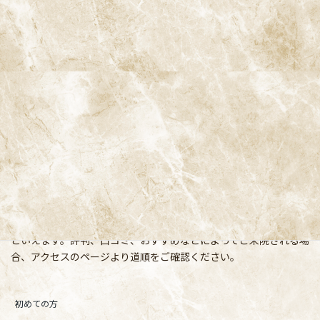
阿佐ヶ谷ことぶき歯科・矯正歯科
〒166-0004 東京都杉並区阿佐谷南3-37-14 第二北原ビル3階
阿佐ヶ谷の歯医者「阿佐ヶ谷ことぶき歯科・矯正歯科」 は、JR中
央線(快速)「阿佐ケ谷駅」徒歩0分 / JR中央/総武線「阿佐ケ谷駅」
徒歩0分 / 東京メトロ丸ノ内線「南阿佐ケ谷駅」徒歩8分の、駅す
ぐでとても通いやすい場所にある歯医者です。杉並区や中野区、新
宿、東京都内、隣接県や遠方からも患者様に来院頂きやすい環境
といえます。評判、口コミ、おすすめなどによってご来院される場
合、アクセスのページより道順をご確認ください。
初めての方