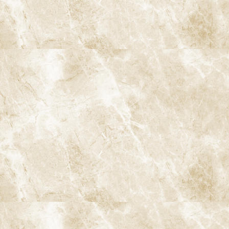
根管治療
前の記事
根管治療 – 他院で治療中も痛み
がとれず、鼻の奥まで痛い気がす
る（20代女性）
2025/07/14
セラミック治療
次の記事
セラミックインレー – セラミッ
クを用いたむし歯治療（20代男
性）
2025/07/14