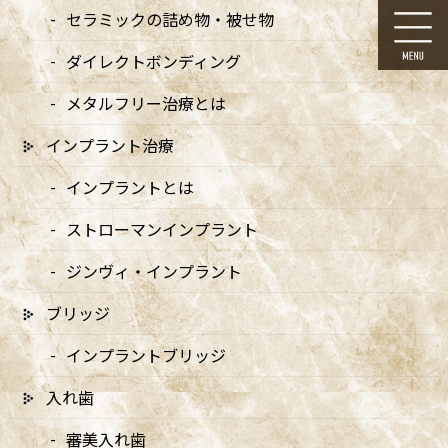
コ
ナ
セラミックの詰め物・被せ物
ン
ビ
テ
ゲ
ダイレクトボンディング
ン
ー
ツ
シ
メタルフリー治療とは
に
ョ
移
ン
インプラント治療
動
に
お知らせ
移
インプラントとは
動
ストローマンインプラント
ジンヴィ・インプラント
ブリッジ
HOME
お知らせ
むし歯治療
20160309_888a42
インプラントブリッジ
2021/12/30
入れ歯
20160309_888a42
審美入れ歯