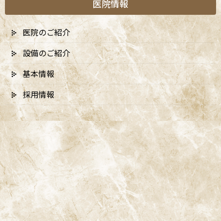
医院情報
A
ccess
医院のご紹介
設備のご紹介
阿佐ヶ谷ことぶき歯科・矯正歯科
基本情報
阿佐ヶ谷の歯医者「阿佐ヶ谷ことぶき歯科・矯正歯科」は、JR中
採用情報
央線(快速)「阿佐ケ谷駅」徒歩0分 / JR中央/総武線「阿佐ケ谷駅」
徒歩0分 / 東京メトロ丸ノ内線「南阿佐ケ谷駅」徒歩8分の、駅す
ぐでとても通いやすい場所にある歯医者です。杉並区や中野区、新
宿、東京都内、隣接県や遠方からも患者様に来院頂きやすい環境
といえます。