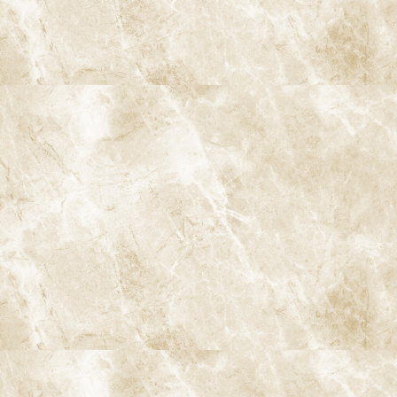
〒166-0004 東京都杉並区阿佐谷南3-37-14 第二北原ビル3階
JR中央線(快速)「阿佐ケ谷駅」徒歩0分 / JR中央/総武線「阿佐ケ
谷駅」徒歩0分 / 東京メトロ丸ノ内線「南阿佐ケ谷駅」徒歩8分
TEL：
03-6915-1315