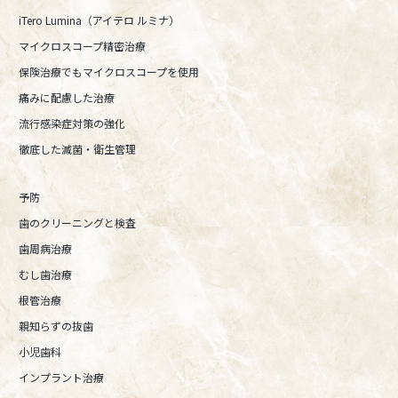
iTero Lumina（アイテロ ルミナ）
マイクロスコープ精密治療
保険治療でもマイクロスコープを使用
痛みに配慮した治療
流行感染症対策の強化
徹底した滅菌・衛生管理
予防
歯のクリーニングと検査
歯周病治療
むし歯治療
根管治療
親知らずの抜歯
小児歯科
インプラント治療