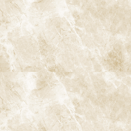
診療時間
月
火
水
木
金
土
日
9:00-13:00
●
▲
●
●
●
●
★
14:00-18:00
●
▲
●
●
●
●
★
★…ご予約状況により診療を行わせて頂きます。
※休診日：火曜（9月より月2回）・日曜・祝日
▲…2025年9月より第2火曜日、第4火曜日は診療日となりま
す。