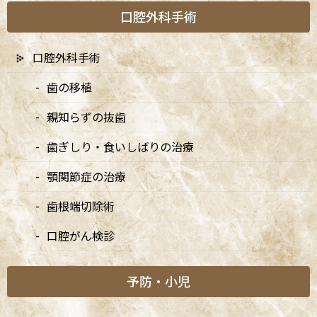
矯正診療日
口腔外科手術
口腔外科手術
新着情報
歯の移植
親知らずの抜歯
7/20は9:00〜15:00診療、8/10・8/11は休診です
歯ぎしり・食いしばりの治療
2026/07/03
顎関節症の治療
7月・8月の矯正診療日のお知らせ
歯根端切除術
2026/07/03
口腔がん検診
8月・9月の診療日変更のお知らせ
2026/04/13
予防・小児
5/3・4休診、5/5・6は9:00〜15:00診療、6/14は休