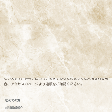
阿佐ヶ谷ことぶき歯科・矯正歯科
〒166-0004 東京都杉並区阿佐谷南3-37-14 第二北原ビル3階
阿佐ヶ谷の歯医者「阿佐ヶ谷ことぶき歯科・矯正歯科」 は、JR中
央線(快速)「阿佐ケ谷駅」徒歩0分 / JR中央/総武線「阿佐ケ谷駅」
徒歩0分 / 東京メトロ丸ノ内線「南阿佐ケ谷駅」徒歩8分の、駅す
ぐでとても通いやすい場所にある歯医者です。杉並区や中野区、新
宿、東京都内、隣接県や遠方からも患者様に来院頂きやすい環境
といえます。評判、口コミ、おすすめなどによってご来院される場
合、アクセスのページより道順をご確認ください。
初めての方
歯科医師紹介