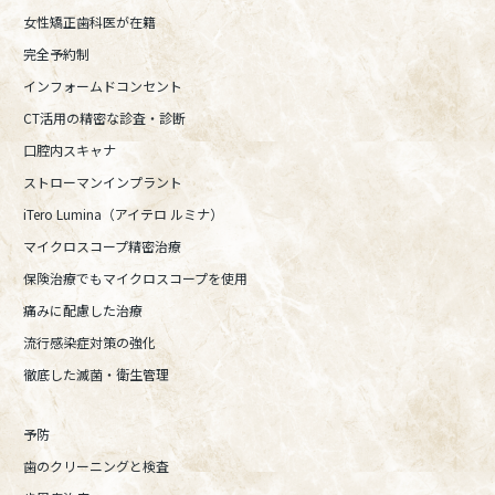
女性矯正歯科医が在籍
完全予約制
インフォームドコンセント
CT活用の精密な診査・診断
口腔内スキャナ
ストローマンインプラント
iTero Lumina（アイテロ ルミナ）
マイクロスコープ精密治療
保険治療でもマイクロスコープを使用
痛みに配慮した治療
流行感染症対策の強化
徹底した滅菌・衛生管理
予防
歯のクリーニングと検査