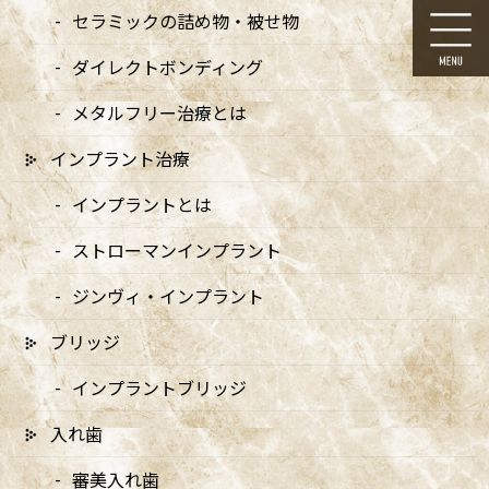
コ
ナ
セラミックの詰め物・被せ物
ン
ビ
テ
ゲ
ダイレクトボンディング
ン
ー
ツ
シ
メタルフリー治療とは
に
ョ
移
ン
インプラント治療
動
に
メディア
移
インプラントとは
動
ストローマンインプラント
ジンヴィ・インプラント
ブリッジ
HOME
メディア
yjrshi_1
インプラントブリッジ
2024/08/29
入れ歯
yjrshi_1
審美入れ歯