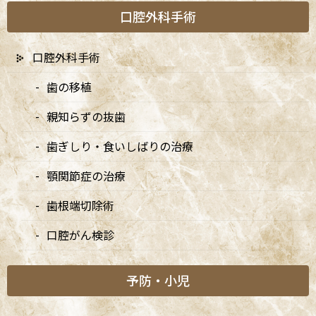
宿、東京都内、隣接県や遠方からも患者様に来院頂きやすい環境
口腔外科手術
といえます。
口腔外科手術
歯の移植
親知らずの抜歯
歯ぎしり・食いしばりの治療
顎関節症の治療
歯根端切除術
口腔がん検診
予防・小児