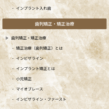
インプラント入れ歯
歯列矯正・矯正治療
歯列矯正・矯正治療
矯正治療（歯列矯正）とは
A
ccess
インビザライン
インプラント矯正とは
阿佐ヶ谷ことぶき歯科・矯正歯科
小児矯正
阿佐ヶ谷の歯医者「阿佐ヶ谷ことぶき歯科・矯正歯科」は、JR中
マイオブレース
央線(快速)「阿佐ケ谷駅」徒歩0分 / JR中央/総武線「阿佐ケ谷駅」
徒歩0分 / 東京メトロ丸ノ内線「南阿佐ケ谷駅」徒歩8分の、駅す
インビザライン・ファースト
ぐでとても通いやすい場所にある歯医者です。杉並区や中野区、新