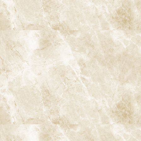
阿佐ヶ谷ことぶき歯科・矯正歯科
〒166-0004 東京都杉並区阿佐谷南3-37-14 第二北原ビル3階
阿佐ヶ谷の歯医者「阿佐ヶ谷ことぶき歯科・矯正歯科」 は、JR中
央線(快速)「阿佐ケ谷駅」徒歩0分 / JR中央/総武線「阿佐ケ谷駅」
徒歩0分 / 東京メトロ丸ノ内線「南阿佐ケ谷駅」徒歩8分の、駅す
ぐでとても通いやすい場所にある歯医者です。杉並区や中野区、新