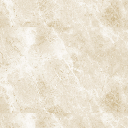
阿佐ヶ谷ことぶき歯科・矯正歯科
〒166-0004 東京都杉並区阿佐谷南3-37-14 第二北原ビル3階
阿佐ヶ谷の歯医者「阿佐ヶ谷ことぶき歯科・矯正歯科」 は、JR中