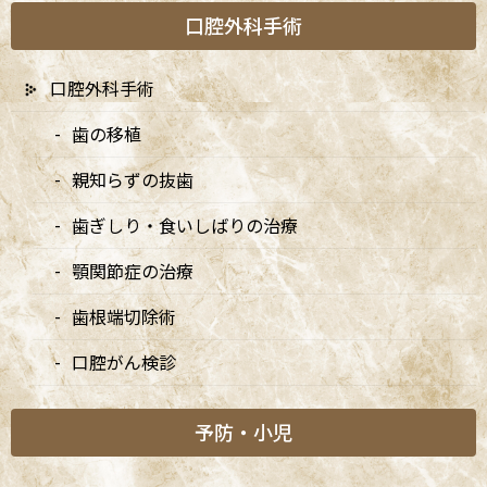
央線(快速)「阿佐ケ谷駅」徒歩0分 / JR中央/総武線「阿佐ケ谷駅」
口腔外科手術
徒歩0分 / 東京メトロ丸ノ内線「南阿佐ケ谷駅」徒歩8分の、駅す
ぐでとても通いやすい場所にある歯医者です。杉並区や中野区、新
宿、東京都内、隣接県や遠方からも患者様に来院頂きやすい環境
口腔外科手術
といえます。
歯の移植
親知らずの抜歯
歯ぎしり・食いしばりの治療
顎関節症の治療
歯根端切除術
口腔がん検診
予防・小児