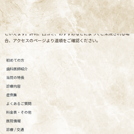
央線(快速)「阿佐ケ谷駅」徒歩0分 / JR中央/総武線「阿佐ケ谷駅」
徒歩0分 / 東京メトロ丸ノ内線「南阿佐ケ谷駅」徒歩8分の、駅す
ぐでとても通いやすい場所にある歯医者です。杉並区や中野区、新
宿、東京都内、隣接県や遠方からも患者様に来院頂きやすい環境
といえます。評判、口コミ、おすすめなどによってご来院される場
合、アクセスのページより道順をご確認ください。
初めての方
歯科医師紹介
当院の特長
診療内容
症例集
よくあるご質問
料金表・その他
医院情報
診療 / 交通