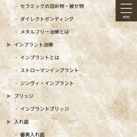
コ
ナ
セラミックの詰め物・被せ物
ン
ビ
テ
ゲ
ダイレクトボンディング
ン
ー
ツ
シ
メタルフリー治療とは
に
ョ
移
ン
インプラント治療
動
に
メディア
移
インプラントとは
動
ストローマンインプラント
ジンヴィ・インプラント
ブリッジ
HOME
メディア
wtng-ban_アートボード 1
インプラントブリッジ
2025/08/23
入れ歯
wtng-ban_アートボード 1
審美入れ歯