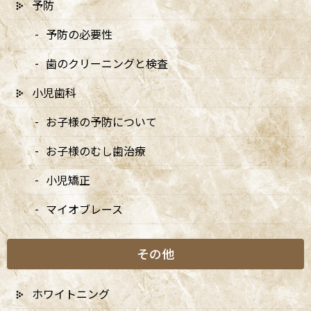
予防
予防の必要性
歯のクリーニングと検査
〒166-0004 東京都杉並区阿佐谷南3-37-14 第二北原ビル3階
小児歯科
JR中央線(快速)「阿佐ケ谷駅」徒歩0分 / JR中央/総武線「阿佐ケ
谷駅」徒歩0分 / 東京メトロ丸ノ内線「南阿佐ケ谷駅」徒歩8分
お子様の予防について
TEL：
03-6915-1315
お子様のむし歯治療
診療時間
月
火
水
木
金
土
日
小児矯正
9:00-13:00
●
▲
●
●
●
●
★
マイオブレース
14:00-18:00
●
▲
●
●
●
●
★
その他
★…ご予約状況により診療を行わせて頂きます。
※休診日：火曜（9月より月2回）・日曜・祝日
▲…2025年9月より第2火曜日、第4火曜日は診療日となりま
ホワイトニング
す。