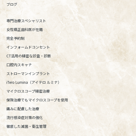
ブログ
専門治療スペシャリスト
女性矯正歯科医が在籍
完全予約制
インフォームドコンセント
CT活用の精密な診査・診断
口腔内スキャナ
ストローマンインプラント
iTero Lumina（アイテロ ルミナ）
マイクロスコープ精密治療
保険治療でもマイクロスコープを使用
痛みに配慮した治療
流行感染症対策の強化
徹底した滅菌・衛生管理