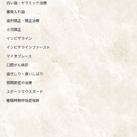
白い歯・セラミック治療
審美入れ歯
歯列矯正・矯正治療
小児矯正
インビザライン
インビザラインファースト
マイオブレース
口腔がん検診
歯ぎしり・食いしばり
顎関節症の治療
スポーツマウスガード
睡眠時無呼吸症候群