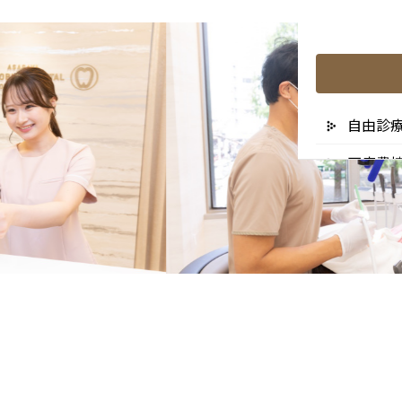
自由診
医療費
リスク
未承認
医院の