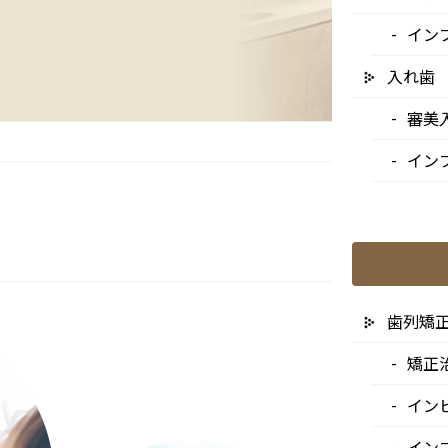
イン
入れ歯
審美
イン
歯列矯
矯正
イン
イン