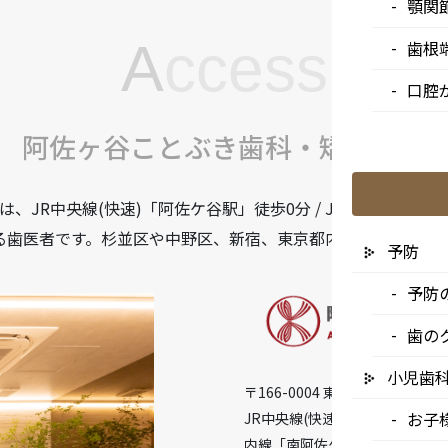
顎関
A
ccess
歯根
口腔
阿佐ヶ谷ことぶき歯科・矯正歯科
JR中央線(快速)「阿佐ケ谷駅」徒歩0分 / JR中央/総武線
る歯医者です。杉並区や中野区、新宿、東京都内、隣接県や遠
予防
予防
歯の
小児歯
〒166-0004 東京都杉並区阿佐谷
お子
JR中央線(快速)「阿佐ケ谷駅」徒
内線「南阿佐ケ谷駅」徒歩8分