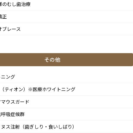
様のむし歯治療
矯正
月
火
水
木
金
土
日
オブレース
●
▲
●
●
●
●
★
●
▲
●
●
●
●
★
その他
わせて頂きます。
※休診日：火曜（9月より月2回）・日曜・祝日
、第4火曜日は診療日となります。
トニング
ON（ティオン）※医療ホワイトニング
ツマウスガード
無呼吸症候群
リヌス注射（歯ぎしり・食いしばり）