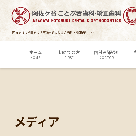
コ
ナ
ン
ビ
テ
ゲ
ン
ー
ツ
シ
阿佐ヶ谷で歯医者は「阿佐ヶ谷ことぶき歯科・矯正歯科」へ
に
ョ
移
ン
ホーム
初めての方
歯科医師紹介
動
に
HOME
FIRST
DOCTOR
移
動
メディア