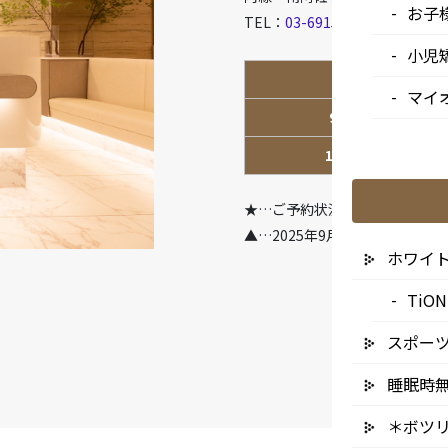
お子
TEL：
03-6915-1315
小児
診療時間
マイ
9:00-13:00
14:00-18:00
★…ご予約状況により診療を行
▲…2025年9月より第2火曜日
ホワイ
Ti
スポー
睡眠時
＊ボツ