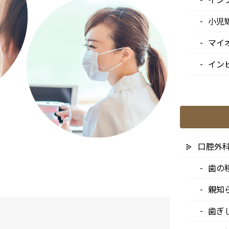
小児
マイ
イン
口腔外
歯の
親知
歯ぎ