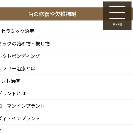
ら
24時間Web初診予約
歯の修復や欠損補綴
採用エントリー
・セラミック治療
ミックの詰め物・被せ物
料金表・その他
医院情報
診療 / 交通
レクトボンディング
FEE
CLINIC
ACCESS
ルフリー治療とは
ラント治療
プラントとは
ローマンインプラント
ヴィ・インプラント
ジ