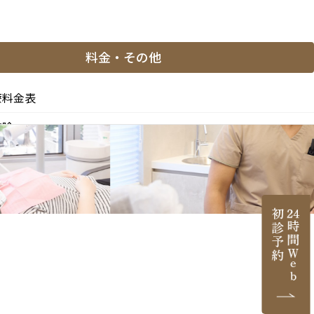
料金・その他
療料金表
控除
と副作用
医薬品等の明示（薬機法）
医院情報
ご紹介