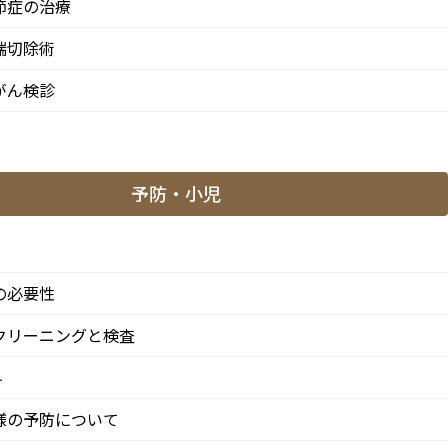
節症の治療
端切除術
がん検診
予防・小児
「阿佐ケ谷駅」徒歩0分 / 東京メトロ丸ノ内線「南阿佐ケ
方からも患者様に来院頂きやすい環境といえます。
の必要性
クリーニングと検査
科
南3-37-14 第二北原ビル3階
様の予防について
歩0分 / JR中央/総武線「阿佐ケ谷駅」徒歩0分 / 東京メトロ丸ノ