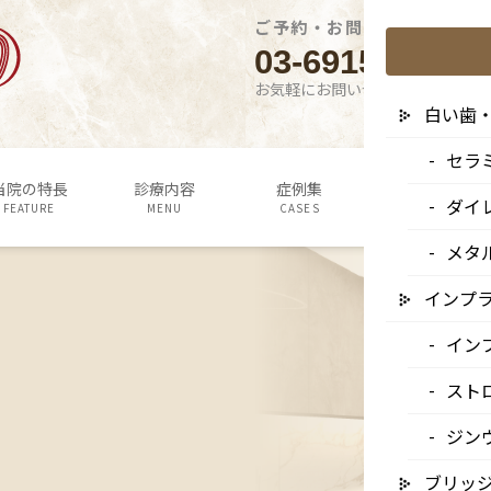
ご予約・お問い合わせはこち
03-6915-1315
お気軽にお問い合わせください
白い歯
セラ
当院の特長
診療内容
症例集
よくあるご質問
ダイ
FEATURE
MENU
CASES
Q&A
メタ
インプ
イン
スト
ジン
ブリッ