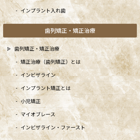
インプラント入れ歯
歯列矯正・矯正治療
歯列矯正・矯正治療
矯正治療（歯列矯正）とは
インビザライン
インプラント矯正とは
小児矯正
A
ccess
マイオブレース
阿佐ヶ谷ことぶき歯科・矯正歯科
インビザライン・ファースト