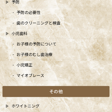
予防
予防の必要性
歯のクリーニングと検査
小児歯科
〒166-0004 東京都杉並区阿佐谷南3-37-14 第二北原ビル3階
JR中央線(快速)「阿佐ケ谷駅」徒歩0分 / JR中央/総武線「阿佐ケ
お子様の予防について
谷駅」徒歩0分 / 東京メトロ丸ノ内線「南阿佐ケ谷駅」徒歩8分
TEL：
03-6915-1315
お子様のむし歯治療
小児矯正
診療時間
月
火
水
木
金
土
日
マイオブレース
9:00-13:00
●
▲
●
●
●
●
★
14:00-18:00
●
▲
●
●
●
●
★
その他
★…ご予約状況により診療を行わせて頂きます。
※休診日：火曜（9月より月2回）・日曜・祝日
ホワイトニング
▲…2025年9月より第2火曜日、第4火曜日は診療日となりま