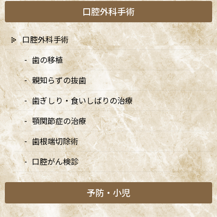
阿佐ヶ谷の歯医者「阿佐ヶ谷ことぶき歯科・矯正歯科」は、JR中
口腔外科手術
央線(快速)「阿佐ケ谷駅」徒歩0分 / JR中央/総武線「阿佐ケ谷駅」
徒歩0分 / 東京メトロ丸ノ内線「南阿佐ケ谷駅」徒歩8分の、駅す
ぐでとても通いやすい場所にある歯医者です。杉並区や中野区、新
口腔外科手術
宿、東京都内、隣接県や遠方からも患者様に来院頂きやすい環境
といえます。
歯の移植
親知らずの抜歯
歯ぎしり・食いしばりの治療
顎関節症の治療
歯根端切除術
口腔がん検診
予防・小児