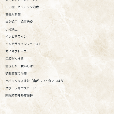
白い歯・セラミック治療
審美入れ歯
歯列矯正・矯正治療
小児矯正
インビザライン
インビザラインファースト
マイオブレース
口腔がん検診
歯ぎしり・食いしばり
顎関節症の治療
＊ボツリヌス注射（歯ぎしり・食いしばり）
スポーツマウスガード
睡眠時無呼吸症候群