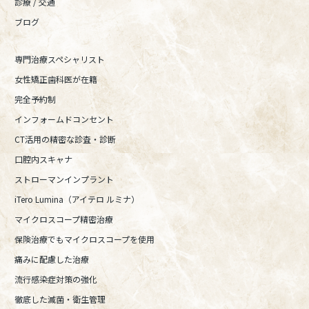
診療 / 交通
ブログ
専門治療スペシャリスト
女性矯正歯科医が在籍
完全予約制
インフォームドコンセント
CT活用の精密な診査・診断
口腔内スキャナ
ストローマンインプラント
iTero Lumina（アイテロ ルミナ）
マイクロスコープ精密治療
保険治療でもマイクロスコープを使用
痛みに配慮した治療
流行感染症対策の強化
徹底した滅菌・衛生管理