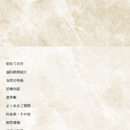
阿佐ヶ谷の歯医者「阿佐ヶ谷ことぶき歯科・矯正歯科」 は、JR中
央線(快速)「阿佐ケ谷駅」徒歩0分 / JR中央/総武線「阿佐ケ谷駅」
徒歩0分 / 東京メトロ丸ノ内線「南阿佐ケ谷駅」徒歩8分の、駅す
ぐでとても通いやすい場所にある歯医者です。杉並区や中野区、新
宿、東京都内、隣接県や遠方からも患者様に来院頂きやすい環境
といえます。評判、口コミ、おすすめなどによってご来院される場
合、アクセスのページより道順をご確認ください。
初めての方
歯科医師紹介
当院の特長
診療内容
症例集
よくあるご質問
料金表・その他
医院情報