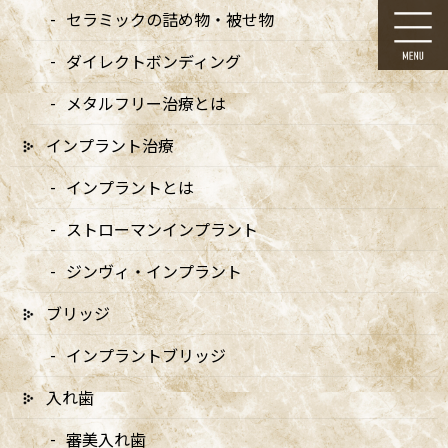
コ
ナ
セラミックの詰め物・被せ物
ン
ビ
テ
ゲ
ダイレクトボンディング
ン
ー
ツ
シ
メタルフリー治療とは
に
ョ
移
ン
インプラント治療
動
に
メディア
移
インプラントとは
動
ストローマンインプラント
ジンヴィ・インプラント
ブリッジ
HOME
メディア
prdr1 – 2_アートボード 1-02
インプラントブリッジ
2024/09/05
入れ歯
prdr1 – 2_アートボード 1-02
審美入れ歯