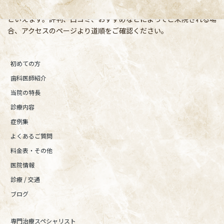
宿、東京都内、隣接県や遠方からも患者様に来院頂きやすい環境
といえます。評判、口コミ、おすすめなどによってご来院される場
合、アクセスのページより道順をご確認ください。
初めての方
歯科医師紹介
当院の特長
診療内容
症例集
よくあるご質問
料金表・その他
医院情報
診療 / 交通
ブログ
専門治療スペシャリスト