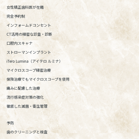
女性矯正歯科医が在籍
完全予約制
インフォームドコンセント
CT活用の精密な診査・診断
口腔内スキャナ
ストローマンインプラント
iTero Lumina（アイテロ ルミナ）
マイクロスコープ精密治療
保険治療でもマイクロスコープを使用
痛みに配慮した治療
流行感染症対策の強化
徹底した滅菌・衛生管理
予防
歯のクリーニングと検査