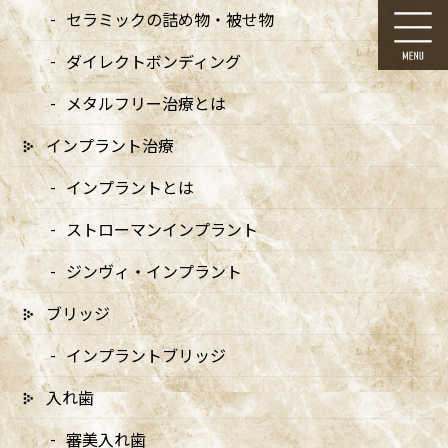
コ
ナ
セラミックの詰め物・被せ物
ン
ビ
テ
ゲ
ダイレクトボンディング
ン
ー
ツ
シ
メタルフリー治療とは
に
ョ
移
ン
インプラント治療
動
に
メディア
移
インプラントとは
動
ストローマンインプラント
ジンヴィ・インプラント
ブリッジ
HOME
メディア
opn – 3_アートボード 1-01
インプラントブリッジ
2024/09/28
入れ歯
opn – 3_アートボード 1-01
審美入れ歯