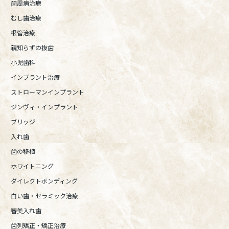
歯周病治療
むし歯治療
根管治療
親知らずの抜歯
小児歯科
インプラント治療
ストローマンインプラント
ジンヴィ・インプラント
ブリッジ
入れ歯
歯の移植
ホワイトニング
ダイレクトボンディング
白い歯・セラミック治療
審美入れ歯
歯列矯正・矯正治療