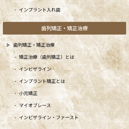
インプラント入れ歯
歯列矯正・矯正治療
歯列矯正・矯正治療
矯正治療（歯列矯正）とは
A
ccess
インビザライン
インプラント矯正とは
阿佐ヶ谷ことぶき歯科・矯正歯科
小児矯正
阿佐ヶ谷の歯医者「阿佐ヶ谷ことぶき歯科・矯正歯科」は、JR中
マイオブレース
央線(快速)「阿佐ケ谷駅」徒歩0分 / JR中央/総武線「阿佐ケ谷駅」
インビザライン・ファースト
徒歩0分 / 東京メトロ丸ノ内線「南阿佐ケ谷駅」徒歩8分の、駅す
ぐでとても通いやすい場所にある歯医者です。杉並区や中野区、新