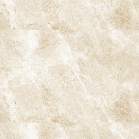
阿佐ヶ谷ことぶき歯科・矯正歯科
〒166-0004 東京都杉並区阿佐谷南3-37-14 第二北原ビル3階
阿佐ヶ谷の歯医者「阿佐ヶ谷ことぶき歯科・矯正歯科」 は、JR中
央線(快速)「阿佐ケ谷駅」徒歩0分 / JR中央/総武線「阿佐ケ谷駅」
徒歩0分 / 東京メトロ丸ノ内線「南阿佐ケ谷駅」徒歩8分の、駅す
ぐでとても通いやすい場所にある歯医者です。杉並区や中野区、新