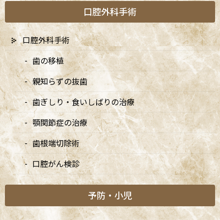
宿、東京都内、隣接県や遠方からも患者様に来院頂きやすい環境
口腔外科手術
といえます。
口腔外科手術
歯の移植
親知らずの抜歯
歯ぎしり・食いしばりの治療
顎関節症の治療
歯根端切除術
口腔がん検診
予防・小児