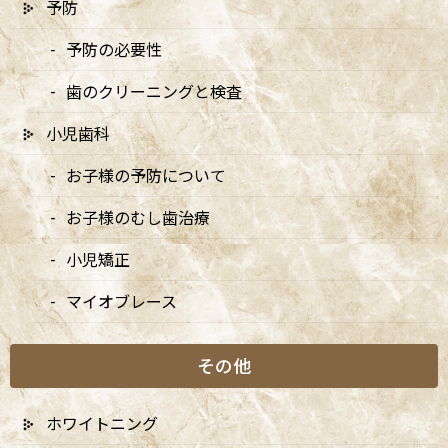
予防
予防の必要性
〒166-0004 東京都杉並区阿佐谷南3-37-14 第二北原ビル3階
JR中央線(快速)「阿佐ケ谷駅」徒歩0分 / JR中央/総武線「阿佐ケ
歯のクリーニングと検査
谷駅」徒歩0分 / 東京メトロ丸ノ内線「南阿佐ケ谷駅」徒歩8分
TEL：
03-6915-1315
小児歯科
お子様の予防について
診療時間
月
火
水
木
金
土
日
9:00-13:00
●
▲
●
●
●
●
★
お子様のむし歯治療
14:00-18:00
●
▲
●
●
●
●
★
小児矯正
マイオブレース
★…ご予約状況により診療を行わせて頂きます。
※休診日：火曜（9月より月2回）・日曜・祝日
▲…2025年9月より第2火曜日、第4火曜日は診療日となりま
その他
す。
ホワイトニング