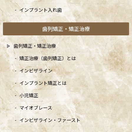
インプラント入れ歯
歯列矯正・矯正治療
歯列矯正・矯正治療
矯正治療（歯列矯正）とは
インビザライン
インプラント矯正とは
小児矯正
A
ccess
マイオブレース
阿佐ヶ谷ことぶき歯科・矯正歯科
インビザライン・ファースト