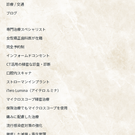
診療 / 交通
ブログ
専門治療スペシャリスト
女性矯正歯科医が在籍
完全予約制
インフォームドコンセント
CT活用の精密な診査・診断
口腔内スキャナ
ストローマンインプラント
iTero Lumina（アイテロ ルミナ）
マイクロスコープ精密治療
保険治療でもマイクロスコープを使用
痛みに配慮した治療
流行感染症対策の強化
徹底した滅菌・衛生管理