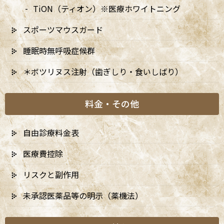
▲…2025年9月より第2火曜日、第4火曜日は診療日となりま
TiON（ティオン）※医療ホワイトニング
す。
スポーツマウスガード
睡眠時無呼吸症候群
＊ボツリヌス注射（歯ぎしり・食いしばり）
料金・その他
自由診療料金表
医療費控除
リスクと副作用
未承認医薬品等の明示（薬機法）