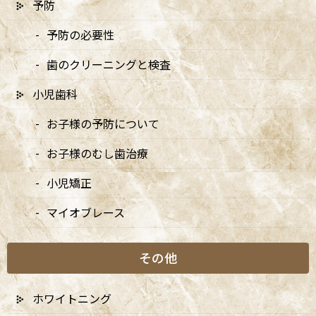
予防
予防の必要性
歯のクリーニングと検査
小児歯科
〒166-0004 東京都杉並区阿佐谷南3-37-14 第二北原ビル3階
お子様の予防について
JR中央線(快速)「阿佐ケ谷駅」徒歩0分 / JR中央/総武線「阿佐ケ
谷駅」徒歩0分 / 東京メトロ丸ノ内線「南阿佐ケ谷駅」徒歩8分
お子様のむし歯治療
TEL：
03-6915-1315
小児矯正
診療時間
月
火
水
木
金
土
日
マイオブレース
9:00-13:00
●
▲
●
●
●
●
★
14:00-18:00
●
▲
●
●
●
●
★
その他
★…ご予約状況により診療を行わせて頂きます。
ホワイトニング
※休診日：火曜（9月より月2回）・日曜・祝日