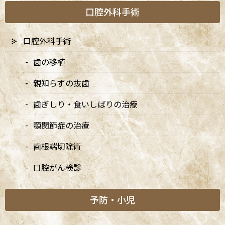
阿佐ヶ谷の歯医者「阿佐ヶ谷ことぶき歯科・矯正歯科」は、JR中
口腔外科手術
央線(快速)「阿佐ケ谷駅」徒歩0分 / JR中央/総武線「阿佐ケ谷駅」
徒歩0分 / 東京メトロ丸ノ内線「南阿佐ケ谷駅」徒歩8分の、駅す
口腔外科手術
ぐでとても通いやすい場所にある歯医者です。杉並区や中野区、新
宿、東京都内、隣接県や遠方からも患者様に来院頂きやすい環境
歯の移植
といえます。
親知らずの抜歯
歯ぎしり・食いしばりの治療
顎関節症の治療
歯根端切除術
口腔がん検診
予防・小児