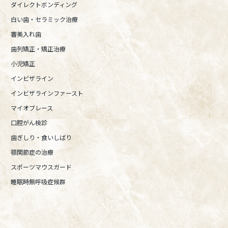
ダイレクトボンディング
白い歯・セラミック治療
審美入れ歯
歯列矯正・矯正治療
小児矯正
インビザライン
インビザラインファースト
マイオブレース
口腔がん検診
歯ぎしり・食いしばり
顎関節症の治療
スポーツマウスガード
睡眠時無呼吸症候群