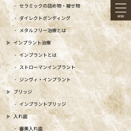
コ
ナ
セラミックの詰め物・被せ物
ン
ビ
テ
ゲ
ダイレクトボンディング
ン
ー
ツ
シ
メタルフリー治療とは
に
ョ
移
ン
インプラント治療
動
に
メディア
移
インプラントとは
動
ストローマンインプラント
ジンヴィ・インプラント
ブリッジ
HOME
メディア
MVF_pc-05
インプラントブリッジ
2024/10/16
入れ歯
MVF_pc-05
審美入れ歯