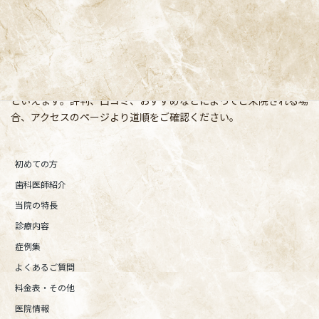
阿佐ヶ谷の歯医者「阿佐ヶ谷ことぶき歯科・矯正歯科」 は、JR中
央線(快速)「阿佐ケ谷駅」徒歩0分 / JR中央/総武線「阿佐ケ谷駅」
徒歩0分 / 東京メトロ丸ノ内線「南阿佐ケ谷駅」徒歩8分の、駅す
ぐでとても通いやすい場所にある歯医者です。杉並区や中野区、新
宿、東京都内、隣接県や遠方からも患者様に来院頂きやすい環境
といえます。評判、口コミ、おすすめなどによってご来院される場
合、アクセスのページより道順をご確認ください。
初めての方
歯科医師紹介
当院の特長
診療内容
症例集
よくあるご質問
料金表・その他
医院情報