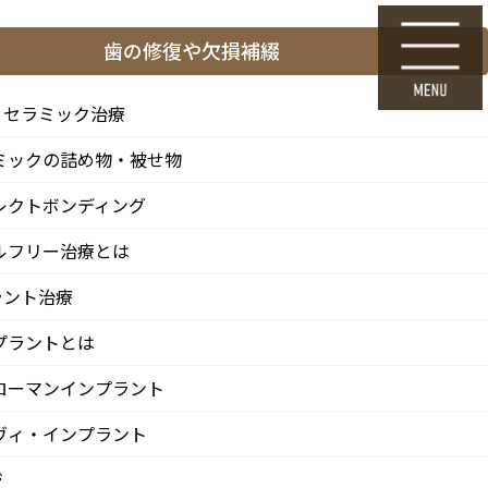
ら
24時間Web初診予約
歯の修復や欠損補綴
採用エントリー
・セラミック治療
ミックの詰め物・被せ物
料金表・その他
医院情報
診療 / 交通
レクトボンディング
FEE
CLINIC
ACCESS
ルフリー治療とは
ラント治療
プラントとは
ローマンインプラント
ヴィ・インプラント
ジ