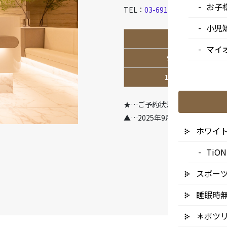
お子
TEL：
03-6915-1315
小児
診療時間
マイ
9:00-13:00
14:00-18:00
★…ご予約状況により診療を行
▲…2025年9月より第2火曜日
ホワイ
Ti
スポー
睡眠時
＊ボツ