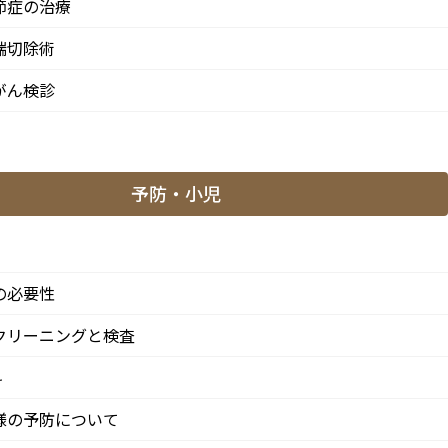
節症の治療
端切除術
がん検診
予防・小児
「阿佐ケ谷駅」徒歩0分 / 東京メトロ丸ノ内線「南阿佐ケ
方からも患者様に来院頂きやすい環境といえます。
の必要性
クリーニングと検査
科
南3-37-14 第二北原ビル3階
歩0分 / JR中央/総武線「阿佐ケ谷駅」徒歩0分 / 東京メトロ丸ノ
様の予防について