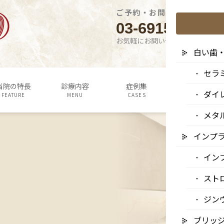
ご予約・お問い合わせはこち
03-6915-1315
お気軽にお問い合わせください
白い歯
セラ
当院の特長
診療内容
症例集
よくあるご質問
ダイ
FEATURE
MENU
CASES
Q&A
メタ
インプ
イン
スト
ジン
ブリッ