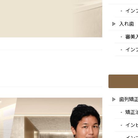
イン
入れ歯
審美
イン
歯列矯
矯正
イン
イン