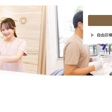
自由診
医療費
リスク
未承認
医院の