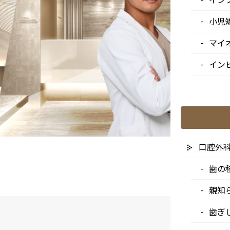
小児
マイ
イン
口腔外
歯の
親知
歯ぎ