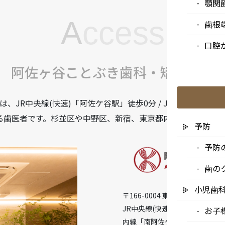
顎関
A
ccess
歯根
口腔
阿佐ヶ谷ことぶき歯科・矯正歯科
JR中央線(快速)「阿佐ケ谷駅」徒歩0分 / JR中央/総武線
る歯医者です。杉並区や中野区、新宿、東京都内、隣接県や遠
予防
予防
歯の
小児歯
〒166-0004 東京都杉並区阿佐谷
JR中央線(快速)「阿佐ケ谷駅」徒
お子
内線「南阿佐ケ谷駅」徒歩8分