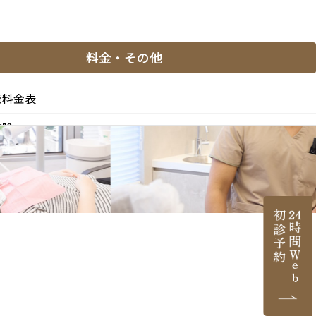
料金・その他
療料金表
控除
と副作用
医薬品等の明示（薬機法）
医院情報
ご紹介