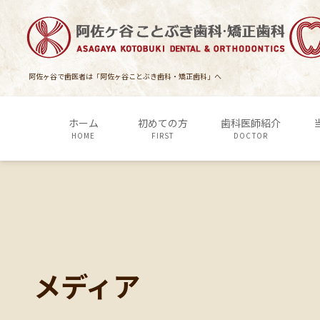
コ
ナ
ン
ビ
テ
ゲ
ン
ー
ツ
シ
阿佐ヶ谷で歯医者は「阿佐ヶ谷ことぶき歯科・矯正歯科」へ
に
ョ
移
ン
ホーム
初めての方
歯科医師紹介
動
に
HOME
FIRST
DOCTOR
移
動
メディア