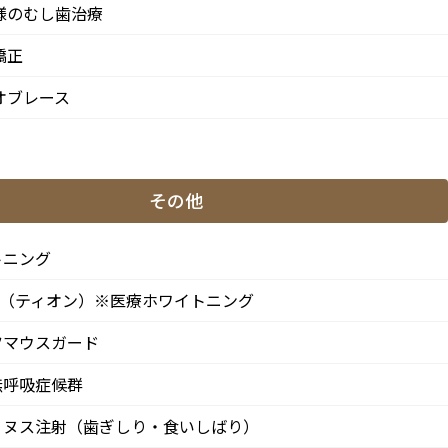
様のむし歯治療
矯正
月
火
水
木
金
土
日
オブレース
●
▲
●
●
●
●
★
●
▲
●
●
●
●
★
その他
わせて頂きます。
※休診日：火曜（9月より月2回）・日曜・祝日
、第4火曜日は診療日となります。
トニング
ON（ティオン）※医療ホワイトニング
ツマウスガード
無呼吸症候群
リヌス注射（歯ぎしり・食いしばり）