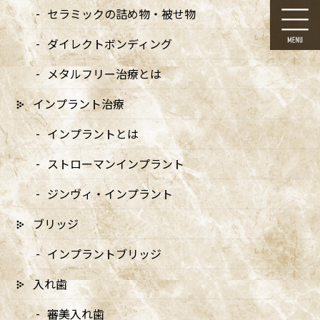
コ
ナ
セラミックの詰め物・被せ物
ン
ビ
テ
ゲ
ダイレクトボンディング
ン
ー
ツ
シ
メタルフリー治療とは
に
ョ
移
ン
インプラント治療
動
に
メディア
移
インプラントとは
動
ストローマンインプラント
ジンヴィ・インプラント
ブリッジ
HOME
メディア
MVa_sp
インプラントブリッジ
2024/08/29
入れ歯
MVa_sp
審美入れ歯