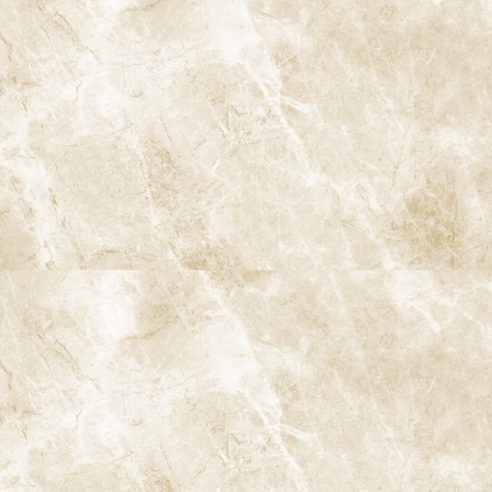
阿佐ヶ谷ことぶき歯科・矯正歯科
〒166-0004 東京都杉並区阿佐谷南3-37-14 第二北原ビル3階
阿佐ヶ谷の歯医者「阿佐ヶ谷ことぶき歯科・矯正歯科」 は、JR中
央線(快速)「阿佐ケ谷駅」徒歩0分 / JR中央/総武線「阿佐ケ谷駅」
徒歩0分 / 東京メトロ丸ノ内線「南阿佐ケ谷駅」徒歩8分の、駅す
ぐでとても通いやすい場所にある歯医者です。杉並区や中野区、新
宿、東京都内、隣接県や遠方からも患者様に来院頂きやすい環境