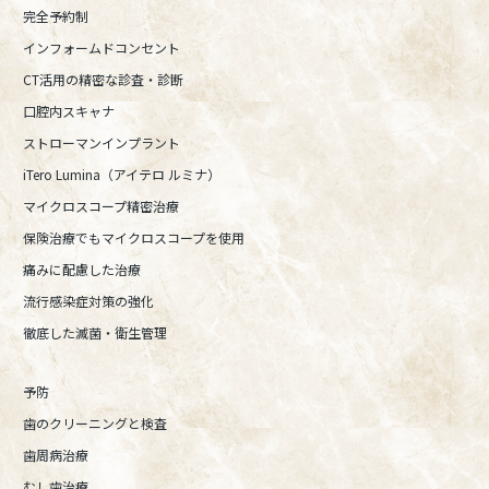
完全予約制
インフォームドコンセント
CT活用の精密な診査・診断
口腔内スキャナ
ストローマンインプラント
iTero Lumina（アイテロ ルミナ）
マイクロスコープ精密治療
保険治療でもマイクロスコープを使用
痛みに配慮した治療
流行感染症対策の強化
徹底した滅菌・衛生管理
予防
歯のクリーニングと検査
歯周病治療
むし歯治療