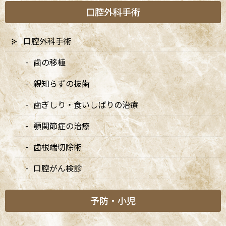
口腔外科手術
口腔外科手術
歯の移植
親知らずの抜歯
A
ccess
歯ぎしり・食いしばりの治療
顎関節症の治療
阿佐ヶ谷ことぶき歯科・矯正歯科
歯根端切除術
阿佐ヶ谷の歯医者「阿佐ヶ谷ことぶき歯科・矯正歯科」は、JR中
口腔がん検診
央線(快速)「阿佐ケ谷駅」徒歩0分 / JR中央/総武線「阿佐ケ谷駅」
徒歩0分 / 東京メトロ丸ノ内線「南阿佐ケ谷駅」徒歩8分の、駅す
ぐでとても通いやすい場所にある歯医者です。杉並区や中野区、新
予防・小児
宿、東京都内、隣接県や遠方からも患者様に来院頂きやすい環境
といえます。