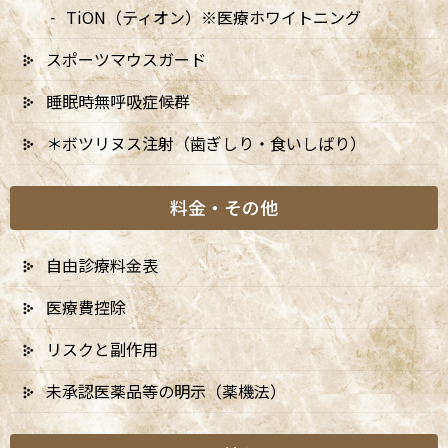
〒166-0004 東京都杉並区阿佐谷南3-37-14 第二北原ビル3階
TiON（ティオン）※医療ホワイトニング
JR中央線(快速)「阿佐ケ谷駅」徒歩0分 / JR中央/総武線「阿佐ケ
スポーツマウスガード
谷駅」徒歩0分 / 東京メトロ丸ノ内線「南阿佐ケ谷駅」徒歩8分
TEL：
03-6915-1315
睡眠時無呼吸症候群
診療時間
月
火
水
木
金
土
日
＊ボツリヌス注射（歯ぎしり・食いしばり）
9:00-13:00
●
▲
●
●
●
●
★
料金・その他
14:00-18:00
●
▲
●
●
●
●
★
自由診療料金表
★…ご予約状況により診療を行わせて頂きます。
※休診日：火曜（9月より月2回）・日曜・祝日
医療費控除
▲…2025年9月より第2火曜日、第4火曜日は診療日となりま
す。
リスクと副作用
未承認医薬品等の明示（薬機法）