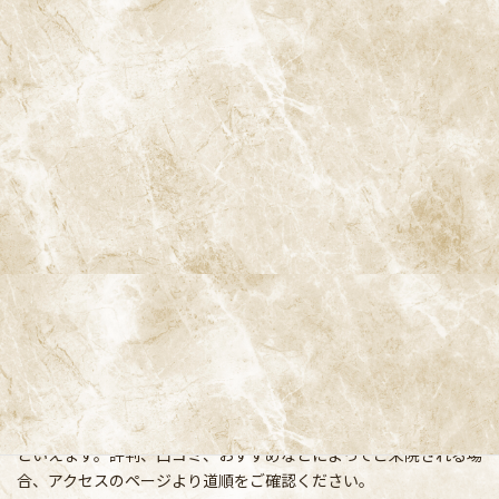
阿佐ヶ谷ことぶき歯科・矯正歯科
〒166-0004 東京都杉並区阿佐谷南3-37-14 第二北原ビル3階
阿佐ヶ谷の歯医者「阿佐ヶ谷ことぶき歯科・矯正歯科」 は、JR中
央線(快速)「阿佐ケ谷駅」徒歩0分 / JR中央/総武線「阿佐ケ谷駅」
徒歩0分 / 東京メトロ丸ノ内線「南阿佐ケ谷駅」徒歩8分の、駅す
ぐでとても通いやすい場所にある歯医者です。杉並区や中野区、新
宿、東京都内、隣接県や遠方からも患者様に来院頂きやすい環境
といえます。評判、口コミ、おすすめなどによってご来院される場
合、アクセスのページより道順をご確認ください。