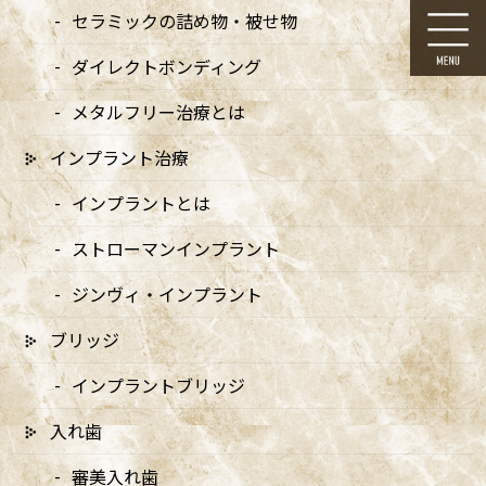
コ
ナ
セラミックの詰め物・被せ物
ン
ビ
テ
ゲ
ダイレクトボンディング
ン
ー
ツ
シ
メタルフリー治療とは
に
ョ
移
ン
インプラント治療
動
に
メディア
移
インプラントとは
動
ストローマンインプラント
ジンヴィ・インプラント
ブリッジ
HOME
メディア
logo_ol – 2_logo005 のコピー 12-17
インプラントブリッジ
2024/08/29
入れ歯
logo_ol – 2_logo005 のコピー 12-
審美入れ歯