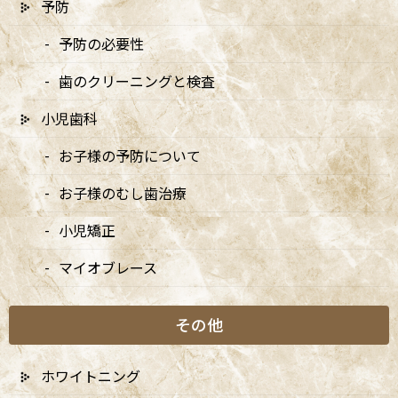
予防
予防の必要性
歯のクリーニングと検査
小児歯科
お子様の予防について
お子様のむし歯治療
小児矯正
マイオブレース
その他
ホワイトニング
〒166-0004 東京都杉並区阿佐谷南3-37-14 第二北原ビル3階
JR中央線(快速)「阿佐ケ谷駅」徒歩0分 / JR中央/総武線「阿佐ケ