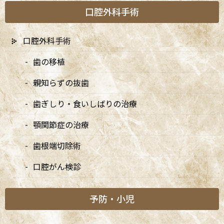
口腔外科手術
口腔外科手術
歯の移植
A
ccess
親知らずの抜歯
歯ぎしり・食いしばりの治療
阿佐ヶ谷ことぶき歯科・矯正歯科
顎関節症の治療
阿佐ヶ谷の歯医者「阿佐ヶ谷ことぶき歯科・矯正歯科」は、JR中
歯根端切除術
央線(快速)「阿佐ケ谷駅」徒歩0分 / JR中央/総武線「阿佐ケ谷駅」
徒歩0分 / 東京メトロ丸ノ内線「南阿佐ケ谷駅」徒歩8分の、駅す
口腔がん検診
ぐでとても通いやすい場所にある歯医者です。杉並区や中野区、新
宿、東京都内、隣接県や遠方からも患者様に来院頂きやすい環境
予防・小児
といえます。