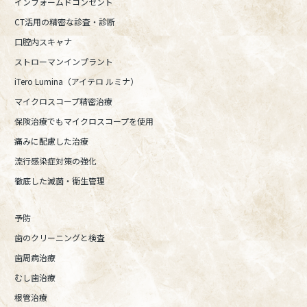
インフォームドコンセント
CT活用の精密な診査・診断
口腔内スキャナ
ストローマンインプラント
iTero Lumina（アイテロ ルミナ）
マイクロスコープ精密治療
保険治療でもマイクロスコープを使用
痛みに配慮した治療
流行感染症対策の強化
徹底した滅菌・衛生管理
予防
歯のクリーニングと検査
歯周病治療
むし歯治療
根管治療