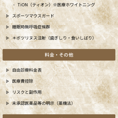
TiON（ティオン）※医療ホワイトニング
谷駅」徒歩0分 / 東京メトロ丸ノ内線「南阿佐ケ谷駅」徒歩8分
TEL：
03-6915-1315
スポーツマウスガード
睡眠時無呼吸症候群
診療時間
月
火
水
木
金
土
日
9:00-13:00
●
▲
●
●
●
●
★
＊ボツリヌス注射（歯ぎしり・食いしばり）
14:00-18:00
●
▲
●
●
●
●
★
料金・その他
★…ご予約状況により診療を行わせて頂きます。
※休診日：火曜（9月より月2回）・日曜・祝日
自由診療料金表
▲…2025年9月より第2火曜日、第4火曜日は診療日となりま
す。
医療費控除
リスクと副作用
未承認医薬品等の明示（薬機法）