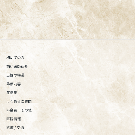
央線(快速)「阿佐ケ谷駅」徒歩0分 / JR中央/総武線「阿佐ケ谷駅」
徒歩0分 / 東京メトロ丸ノ内線「南阿佐ケ谷駅」徒歩8分の、駅す
ぐでとても通いやすい場所にある歯医者です。杉並区や中野区、新
宿、東京都内、隣接県や遠方からも患者様に来院頂きやすい環境
といえます。評判、口コミ、おすすめなどによってご来院される場
合、アクセスのページより道順をご確認ください。
初めての方
歯科医師紹介
当院の特長
診療内容
症例集
よくあるご質問
料金表・その他
医院情報
診療 / 交通