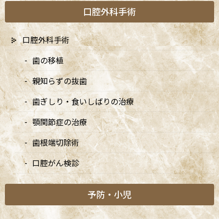
口腔外科手術
徒歩0分 / 東京メトロ丸ノ内線「南阿佐ケ谷駅」徒歩8分の、駅す
ぐでとても通いやすい場所にある歯医者です。杉並区や中野区、新
宿、東京都内、隣接県や遠方からも患者様に来院頂きやすい環境
口腔外科手術
といえます。
歯の移植
親知らずの抜歯
歯ぎしり・食いしばりの治療
顎関節症の治療
歯根端切除術
口腔がん検診
予防・小児