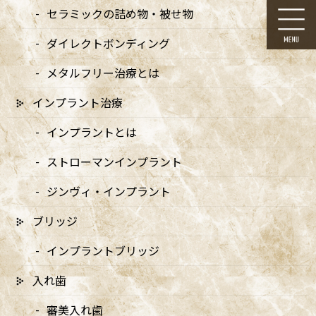
コ
ナ
セラミックの詰め物・被せ物
ン
ビ
テ
ゲ
ダイレクトボンディング
ン
ー
ツ
シ
メタルフリー治療とは
に
ョ
移
ン
インプラント治療
動
に
メディア
移
インプラントとは
動
ストローマンインプラント
ジンヴィ・インプラント
ブリッジ
HOME
メディア
logo_ol – 2_logo005 のコピー 12-07
インプラントブリッジ
2024/09/17
入れ歯
logo_ol – 2_logo005 のコピー 12-
審美入れ歯