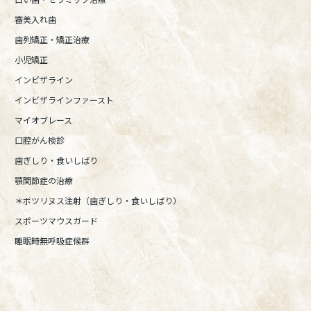
審美入れ歯
歯列矯正・矯正治療
小児矯正
インビザライン
インビザラインファースト
マイオブレース
口腔がん検診
歯ぎしり・食いしばり
顎関節症の治療
＊ボツリヌス注射（歯ぎしり・食いしばり）
スポーツマウスガード
睡眠時無呼吸症候群