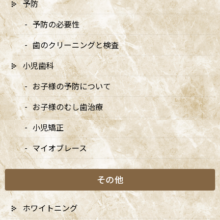
予防
予防の必要性
歯のクリーニングと検査
〒166-0004 東京都杉並区阿佐谷南3-37-14 第二北原ビル3階
小児歯科
JR中央線(快速)「阿佐ケ谷駅」徒歩0分 / JR中央/総武線「阿佐ケ
谷駅」徒歩0分 / 東京メトロ丸ノ内線「南阿佐ケ谷駅」徒歩8分
お子様の予防について
TEL：
03-6915-1315
お子様のむし歯治療
診療時間
月
火
水
木
金
土
日
小児矯正
9:00-13:00
●
▲
●
●
●
●
★
マイオブレース
14:00-18:00
●
▲
●
●
●
●
★
その他
★…ご予約状況により診療を行わせて頂きます。
※休診日：火曜（9月より月2回）・日曜・祝日
▲…2025年9月より第2火曜日、第4火曜日は診療日となりま
ホワイトニング
す。