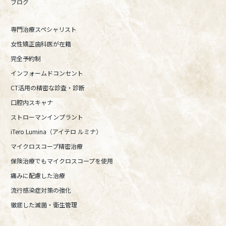
ブログ
専門治療スペシャリスト
女性矯正歯科医が在籍
完全予約制
インフォームドコンセント
CT活用の精密な診査・診断
口腔内スキャナ
ストローマンインプラント
iTero Lumina（アイテロ ルミナ）
マイクロスコープ精密治療
保険治療でもマイクロスコープを使用
痛みに配慮した治療
流行感染症対策の強化
徹底した滅菌・衛生管理