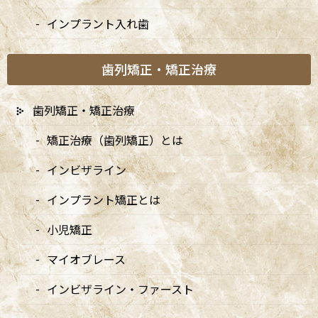
07
インプラント入れ歯
歯列矯正・矯正治療
歯列矯正・矯正治療
矯正治療（歯列矯正）とは
インビザライン
インプラント矯正とは
A
ccess
小児矯正
マイオブレース
阿佐ヶ谷ことぶき歯科・矯正歯科
インビザライン・ファースト
阿佐ヶ谷の歯医者「阿佐ヶ谷ことぶき歯科・矯正歯科」は、JR中
央線(快速)「阿佐ケ谷駅」徒歩0分 / JR中央/総武線「阿佐ケ谷駅」