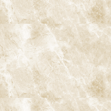
阿佐ヶ谷ことぶき歯科・矯正歯科
〒166-0004 東京都杉並区阿佐谷南3-37-14 第二北原ビル3階
阿佐ヶ谷の歯医者「阿佐ヶ谷ことぶき歯科・矯正歯科」 は、JR中