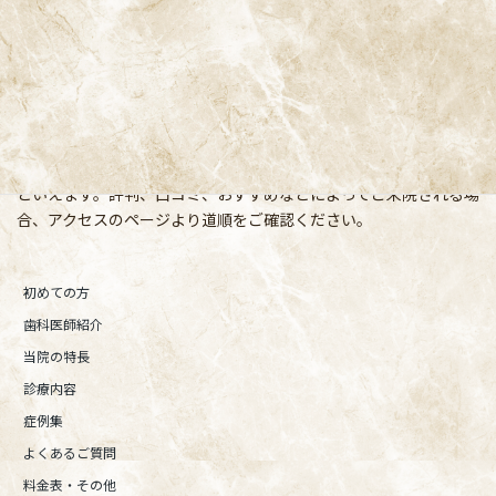
〒166-0004 東京都杉並区阿佐谷南3-37-14 第二北原ビル3階
阿佐ヶ谷の歯医者「阿佐ヶ谷ことぶき歯科・矯正歯科」 は、JR中
央線(快速)「阿佐ケ谷駅」徒歩0分 / JR中央/総武線「阿佐ケ谷駅」
徒歩0分 / 東京メトロ丸ノ内線「南阿佐ケ谷駅」徒歩8分の、駅す
ぐでとても通いやすい場所にある歯医者です。杉並区や中野区、新
宿、東京都内、隣接県や遠方からも患者様に来院頂きやすい環境
といえます。評判、口コミ、おすすめなどによってご来院される場
合、アクセスのページより道順をご確認ください。
初めての方
歯科医師紹介
当院の特長
診療内容
症例集
よくあるご質問
料金表・その他