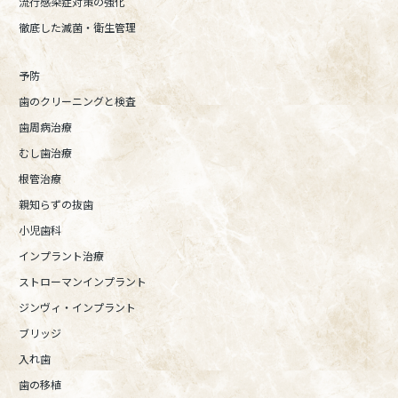
流行感染症対策の強化
徹底した滅菌・衛生管理
予防
歯のクリーニングと検査
歯周病治療
むし歯治療
根管治療
親知らずの抜歯
小児歯科
インプラント治療
ストローマンインプラント
ジンヴィ・インプラント
ブリッジ
入れ歯
歯の移植