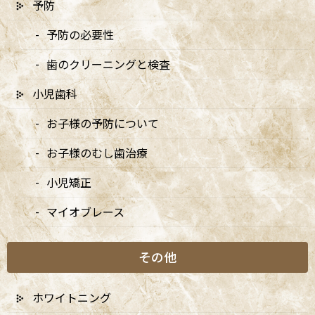
予防
予防の必要性
歯のクリーニングと検査
小児歯科
お子様の予防について
〒166-0004 東京都杉並区阿佐谷南3-37-14 第二北原ビル3階
JR中央線(快速)「阿佐ケ谷駅」徒歩0分 / JR中央/総武線「阿佐ケ
お子様のむし歯治療
谷駅」徒歩0分 / 東京メトロ丸ノ内線「南阿佐ケ谷駅」徒歩8分
小児矯正
TEL：
03-6915-1315
マイオブレース
診療時間
月
火
水
木
金
土
日
9:00-13:00
●
▲
●
●
●
●
★
その他
14:00-18:00
●
▲
●
●
●
●
★
ホワイトニング
★…ご予約状況により診療を行わせて頂きます。