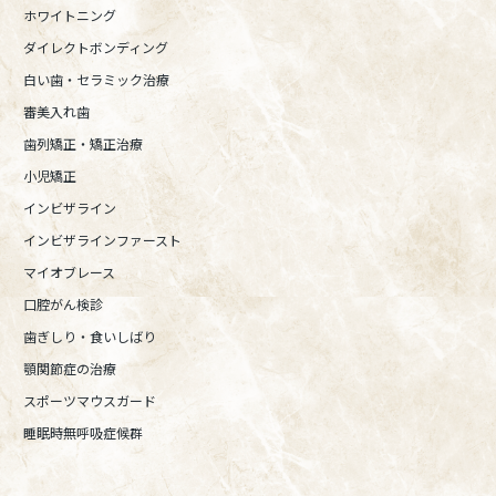
ホワイトニング
ダイレクトボンディング
白い歯・セラミック治療
審美入れ歯
歯列矯正・矯正治療
小児矯正
インビザライン
インビザラインファースト
マイオブレース
口腔がん検診
歯ぎしり・食いしばり
顎関節症の治療
スポーツマウスガード
睡眠時無呼吸症候群