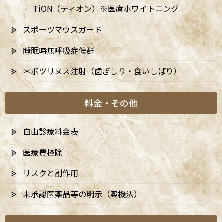
※休診日：火曜（9月より月2回）・日曜・祝日
TiON（ティオン）※医療ホワイトニング
▲…2025年9月より第2火曜日、第4火曜日は診療日となりま
スポーツマウスガード
す。
睡眠時無呼吸症候群
＊ボツリヌス注射（歯ぎしり・食いしばり）
料金・その他
自由診療料金表
医療費控除
リスクと副作用
未承認医薬品等の明示（薬機法）