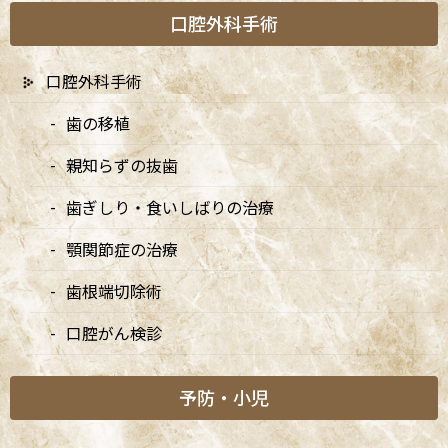
口腔外科手術
阿佐ヶ谷の歯医者「阿佐ヶ谷ことぶき歯科・矯正歯科」は、JR中
央線(快速)「阿佐ケ谷駅」徒歩0分 / JR中央/総武線「阿佐ケ谷駅」
口腔外科手術
徒歩0分 / 東京メトロ丸ノ内線「南阿佐ケ谷駅」徒歩8分の、駅す
ぐでとても通いやすい場所にある歯医者です。杉並区や中野区、新
歯の移植
宿、東京都内、隣接県や遠方からも患者様に来院頂きやすい環境
親知らずの抜歯
といえます。
歯ぎしり・食いしばりの治療
顎関節症の治療
歯根端切除術
口腔がん検診
予防・小児