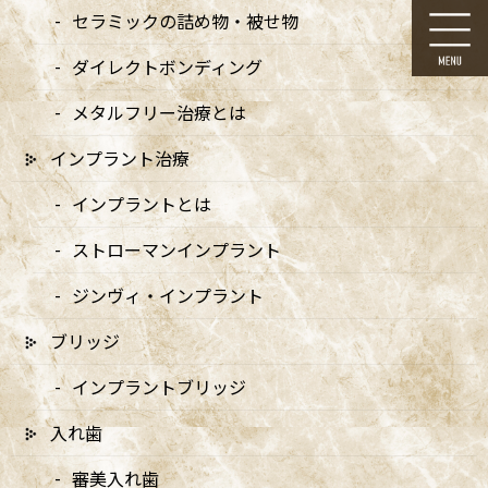
コ
ナ
セラミックの詰め物・被せ物
ン
ビ
テ
ゲ
ダイレクトボンディング
ン
ー
ツ
シ
メタルフリー治療とは
に
ョ
移
ン
インプラント治療
動
に
メディア
移
インプラントとは
動
ストローマンインプラント
ジンヴィ・インプラント
ブリッジ
HOME
メディア
kstsk23 – wde_a
インプラントブリッジ
2024/09/10
入れ歯
kstsk23 – wde_a
審美入れ歯