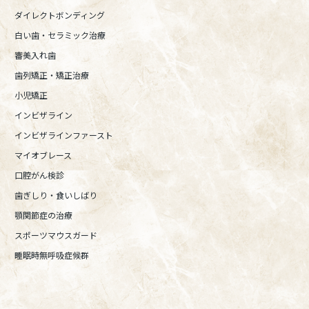
ダイレクトボンディング
白い歯・セラミック治療
審美入れ歯
歯列矯正・矯正治療
小児矯正
インビザライン
インビザラインファースト
マイオブレース
口腔がん検診
歯ぎしり・食いしばり
顎関節症の治療
スポーツマウスガード
睡眠時無呼吸症候群