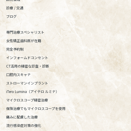
診療 / 交通
ブログ
専門治療スペシャリスト
女性矯正歯科医が在籍
完全予約制
インフォームドコンセント
CT活用の精密な診査・診断
口腔内スキャナ
ストローマンインプラント
iTero Lumina（アイテロ ルミナ）
マイクロスコープ精密治療
保険治療でもマイクロスコープを使用
痛みに配慮した治療
流行感染症対策の強化