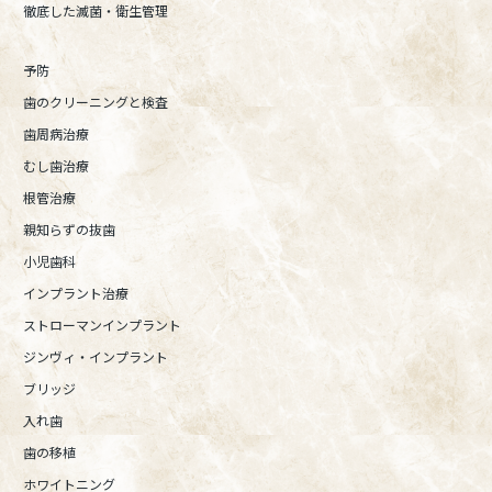
徹底した滅菌・衛生管理
予防
歯のクリーニングと検査
歯周病治療
むし歯治療
根管治療
親知らずの抜歯
小児歯科
インプラント治療
ストローマンインプラント
ジンヴィ・インプラント
ブリッジ
入れ歯
歯の移植
ホワイトニング