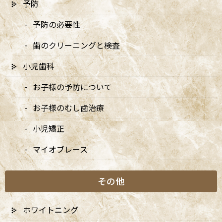
予防
予防の必要性
歯のクリーニングと検査
小児歯科
〒166-0004 東京都杉並区阿佐谷南3-37-14 第二北原ビル3階
お子様の予防について
JR中央線(快速)「阿佐ケ谷駅」徒歩0分 / JR中央/総武線「阿佐ケ
谷駅」徒歩0分 / 東京メトロ丸ノ内線「南阿佐ケ谷駅」徒歩8分
お子様のむし歯治療
TEL：
03-6915-1315
小児矯正
診療時間
月
火
水
木
金
土
日
マイオブレース
9:00-13:00
●
▲
●
●
●
●
★
その他
14:00-18:00
●
▲
●
●
●
●
★
★…ご予約状況により診療を行わせて頂きます。
ホワイトニング
※休診日：火曜（9月より月2回）・日曜・祝日