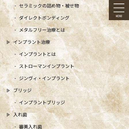
コ
ナ
セラミックの詰め物・被せ物
ン
ビ
テ
ゲ
ダイレクトボンディング
ン
ー
ツ
シ
メタルフリー治療とは
に
ョ
移
ン
インプラント治療
動
に
メディア
移
インプラントとは
動
ストローマンインプラント
ジンヴィ・インプラント
ブリッジ
HOME
メディア
600400仮画像
インプラントブリッジ
2022/01/12
入れ歯
600400仮画像
審美入れ歯