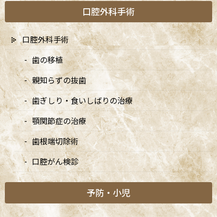
口腔外科手術
阿佐ヶ谷の歯医者「阿佐ヶ谷ことぶき歯科・矯正歯科」は、JR中
央線(快速)「阿佐ケ谷駅」徒歩0分 / JR中央/総武線「阿佐ケ谷駅」
徒歩0分 / 東京メトロ丸ノ内線「南阿佐ケ谷駅」徒歩8分の、駅す
口腔外科手術
ぐでとても通いやすい場所にある歯医者です。杉並区や中野区、新
宿、東京都内、隣接県や遠方からも患者様に来院頂きやすい環境
歯の移植
といえます。
親知らずの抜歯
歯ぎしり・食いしばりの治療
顎関節症の治療
歯根端切除術
口腔がん検診
予防・小児