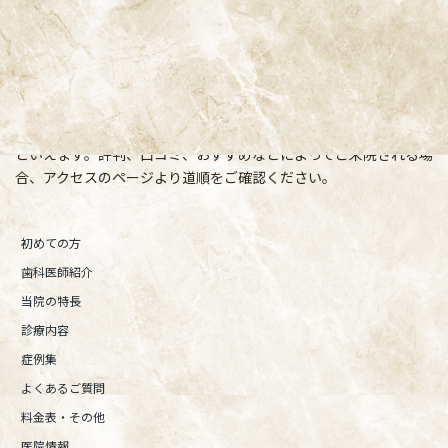
阿佐ヶ谷の歯医者「阿佐ヶ谷ことぶき歯科・矯正歯科」 は、JR中
央線(快速)「阿佐ケ谷駅」徒歩0分 / JR中央/総武線「阿佐ケ谷駅」
徒歩0分 / 東京メトロ丸ノ内線「南阿佐ケ谷駅」徒歩8分の、駅す
ぐでとても通いやすい場所にある歯医者です。杉並区や中野区、新
宿、東京都内、隣接県や遠方からも患者様に来院頂きやすい環境
といえます。評判、口コミ、おすすめなどによってご来院される場
合、アクセスのページより道順をご確認ください。
初めての方
歯科医師紹介
当院の特長
診療内容
症例集
よくあるご質問
料金表・その他
医院情報