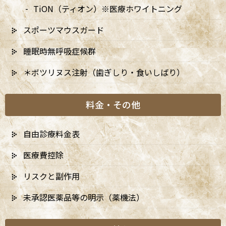
▲…2025年9月より第2火曜日、第4火曜日は診療日となりま
TiON（ティオン）※医療ホワイトニング
す。
スポーツマウスガード
睡眠時無呼吸症候群
＊ボツリヌス注射（歯ぎしり・食いしばり）
料金・その他
自由診療料金表
医療費控除
リスクと副作用
未承認医薬品等の明示（薬機法）