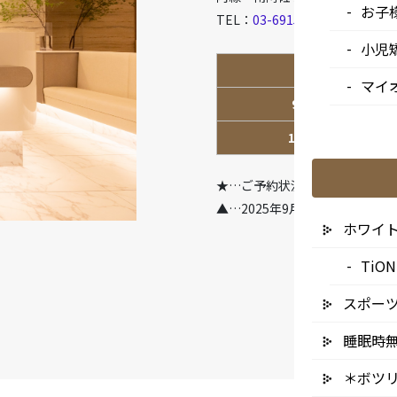
お子
TEL：
03-6915-1315
小児
診療時間
マイ
9:00-13:00
14:00-18:00
★…ご予約状況により診療を行
▲…2025年9月より第2火曜日
ホワイ
Ti
スポー
睡眠時
＊ボツ