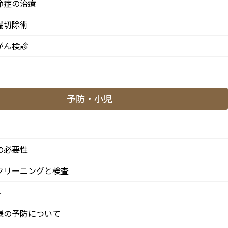
節症の治療
端切除術
がん検診
予防・小児
「阿佐ケ谷駅」徒歩0分 / 東京メトロ丸ノ内線「南阿佐ケ
方からも患者様に来院頂きやすい環境といえます。
の必要性
クリーニングと検査
科
南3-37-14 第二北原ビル3階
様の予防について
歩0分 / JR中央/総武線「阿佐ケ谷駅」徒歩0分 / 東京メトロ丸ノ