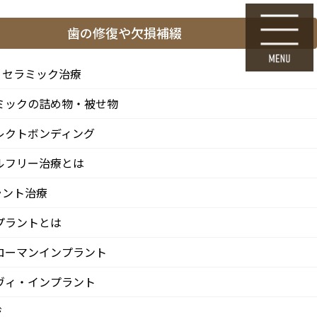
ら
24時間Web初診予約
歯の修復や欠損補綴
採用エントリー
・セラミック治療
ミックの詰め物・被せ物
料金表・その他
医院情報
診療 / 交通
レクトボンディング
FEE
CLINIC
ACCESS
ルフリー治療とは
ラント治療
プラントとは
ローマンインプラント
ヴィ・インプラント
ジ