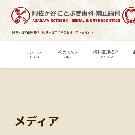
コ
ナ
ン
ビ
テ
ゲ
ン
ー
ツ
シ
阿佐ヶ谷で歯医者は「阿佐ヶ谷ことぶき歯科・矯正歯科」へ
に
ョ
移
ン
ホーム
初めての方
歯科医師紹介
動
に
HOME
FIRST
DOCTOR
移
動
メディア