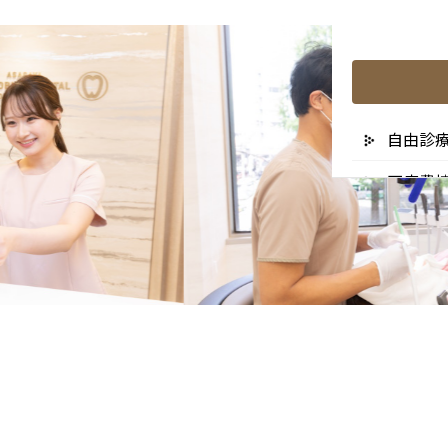
自由診
医療費
リスク
未承認
医院の