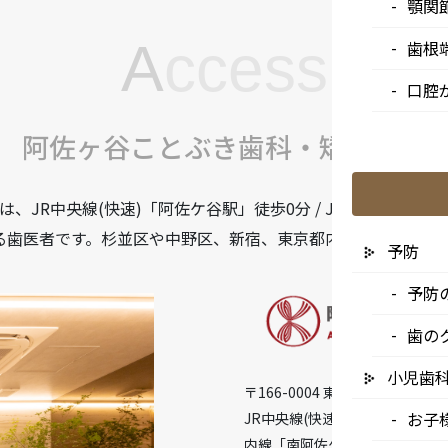
顎関
A
ccess
歯根
口腔
阿佐ヶ谷ことぶき歯科・矯正歯科
JR中央線(快速)「阿佐ケ谷駅」徒歩0分 / JR中央/総武線
る歯医者です。杉並区や中野区、新宿、東京都内、隣接県や遠
予防
予防
歯の
小児歯
〒166-0004 東京都杉並区阿佐谷
お子
JR中央線(快速)「阿佐ケ谷駅」徒
内線「南阿佐ケ谷駅」徒歩8分