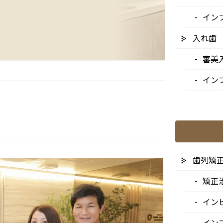
イン
入れ歯
審美
イン
歯列矯
矯正
イン
イン