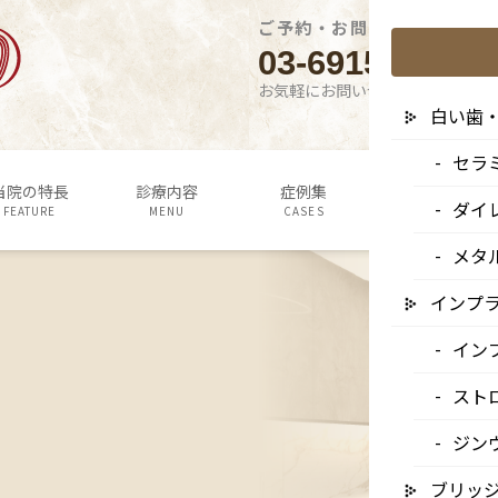
ご予約・お問い合わせはこち
03-6915-1315
お気軽にお問い合わせください
白い歯
セラ
当院の特長
診療内容
症例集
よくあるご質問
ダイ
FEATURE
MENU
CASES
Q&A
メタ
インプ
イン
スト
ジン
ブリッ