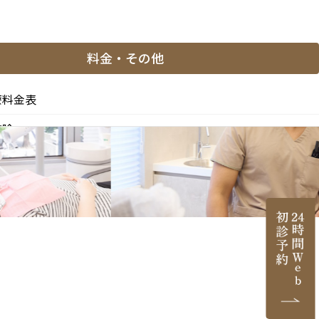
料金・その他
療料金表
控除
と副作用
医薬品等の明示（薬機法）
医院情報
ご紹介