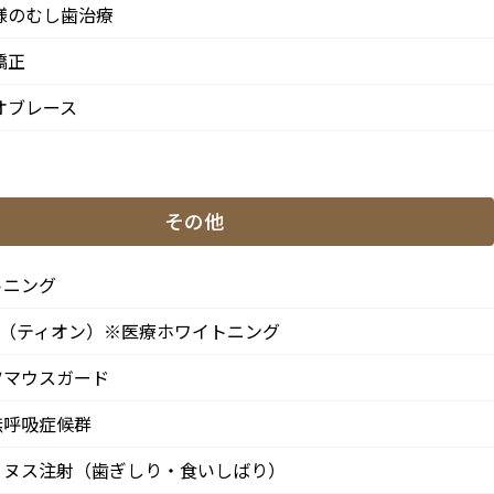
様のむし歯治療
矯正
月
火
水
木
金
土
日
オブレース
●
▲
●
●
●
●
★
●
▲
●
●
●
●
★
その他
わせて頂きます。
※休診日：火曜（9月より月2回）・日曜・祝日
、第4火曜日は診療日となります。
トニング
ON（ティオン）※医療ホワイトニング
ツマウスガード
無呼吸症候群
リヌス注射（歯ぎしり・食いしばり）