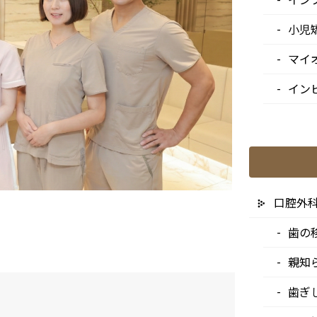
小児
マイ
イン
口腔外
歯の
親知
歯ぎ