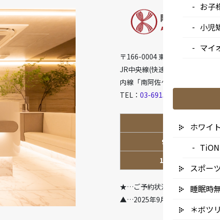
お子
小児
マイ
〒166-0004 東京都杉並区阿佐谷
JR中央線(快速)「阿佐ケ谷駅」徒
内線「南阿佐ケ谷駅」徒歩8分
TEL：
03-6915-1315
診療時間
ホワイ
9:00-13:00
Ti
14:00-18:00
スポー
★…ご予約状況により診療を行
睡眠時
▲…2025年9月より第2火曜日
＊ボツ