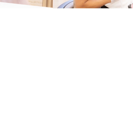
設備の
基本情
採用情