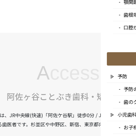
顎関
歯根
口腔
A
ccess
予防
予防
阿佐ヶ谷ことぶき歯科・矯正歯科
歯の
小児歯
JR中央線(快速)「阿佐ケ谷駅」徒歩0分 / JR中央/総武線
る歯医者です。杉並区や中野区、新宿、東京都内、隣接県や遠
お子