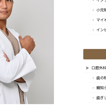
小児
マイ
イン
口腔外
歯の
親知
歯ぎ