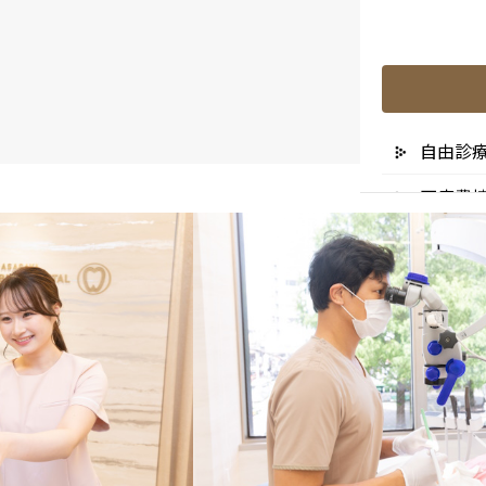
自由診
医療費
リスク
未承認
医院の