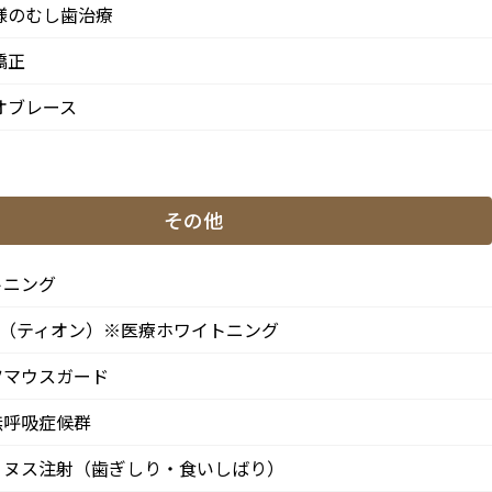
様のむし歯治療
矯正
オブレース
南3-37-14 第二北原ビル3階
歩0分 / JR中央/総武線「阿佐ケ谷駅」徒歩0分 / 東京メトロ丸ノ
その他
月
火
水
木
金
土
日
トニング
●
▲
●
●
●
●
★
ON（ティオン）※医療ホワイトニング
●
▲
●
●
●
●
★
ツマウスガード
わせて頂きます。
※休診日：火曜（9月より月2回）・日曜・祝日
無呼吸症候群
、第4火曜日は診療日となります。
リヌス注射（歯ぎしり・食いしばり）