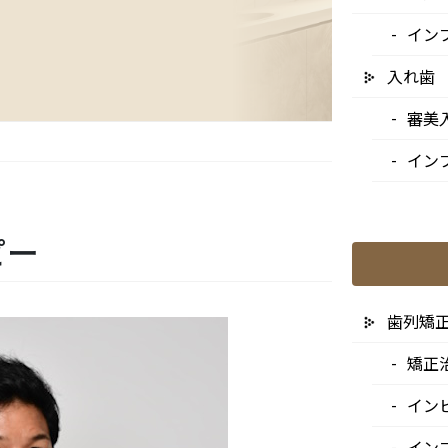
イン
入れ歯
審美
イン
コピー
歯列矯
矯正
イン
イン