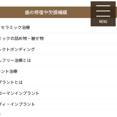
ら
24時間Web初診予約
歯の修復や欠損補綴
採用エントリー
・セラミック治療
ミックの詰め物・被せ物
料金表・その他
医院情報
診療 / 交通
レクトボンディング
FEE
CLINIC
ACCESS
ルフリー治療とは
ラント治療
プラントとは
ローマンインプラント
ヴィ・インプラント
ジ