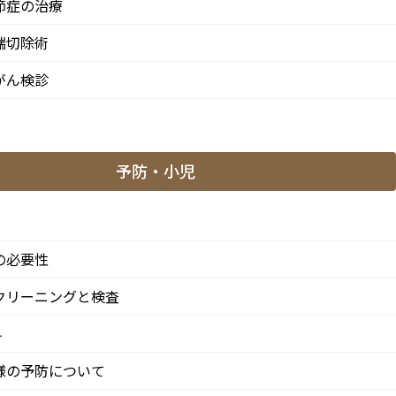
節症の治療
端切除術
がん検診
予防・小児
の必要性
クリーニングと検査
科
「阿佐ケ谷駅」徒歩0分 / 東京メトロ丸ノ内線「南阿佐ケ
方からも患者様に来院頂きやすい環境といえます。
様の予防について