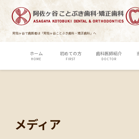
コ
ナ
ン
ビ
テ
ゲ
ン
ー
ツ
シ
阿佐ヶ谷で歯医者は「阿佐ヶ谷ことぶき歯科・矯正歯科」へ
に
ョ
移
ン
ホーム
初めての方
歯科医師紹介
動
に
HOME
FIRST
DOCTOR
移
動
メディア