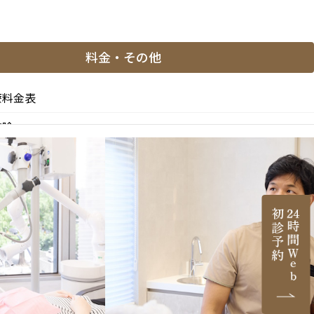
料金・その他
療料金表
控除
と副作用
医薬品等の明示（薬機法）
医院情報
ご紹介