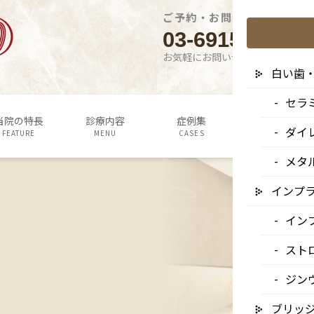
ご予約・お問い合わせはこち
03-6915-1315
お気軽にお問い合わせください
白い歯
セラ
当院の特長
診療内容
症例集
よくあるご質問
ダイ
FEATURE
MENU
CASES
Q&A
メタ
インプ
イン
スト
ジン
ブリッ