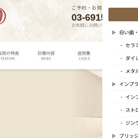
ご予約・お問い合わせはこち
03-6915-1315
お気軽にお問い合わせください
白い歯
セラ
当院の特長
診療内容
症例集
よくあるご質問
ダイ
FEATURE
MENU
CASES
Q&A
メタ
インプ
イン
スト
ジン
ブリッ