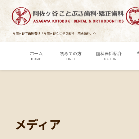
コ
ナ
ン
ビ
テ
ゲ
ン
ー
ツ
シ
阿佐ヶ谷で歯医者は「阿佐ヶ谷ことぶき歯科・矯正歯科」へ
に
ョ
移
ン
ホーム
初めての方
歯科医師紹介
動
に
HOME
FIRST
DOCTOR
移
動
メディア