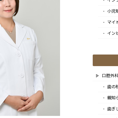
小児
マイ
イン
口腔外
歯の
親知
歯ぎ