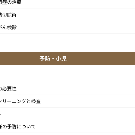
節症の治療
端切除術
がん検診
予防・小児
の必要性
クリーニングと検査
科
「阿佐ケ谷駅」徒歩0分 / 東京メトロ丸ノ内線「南阿佐ケ
方からも患者様に来院頂きやすい環境といえます。
様の予防について