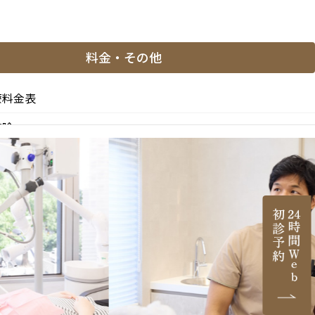
料金・その他
療料金表
控除
と副作用
医薬品等の明示（薬機法）
医院情報
ご紹介