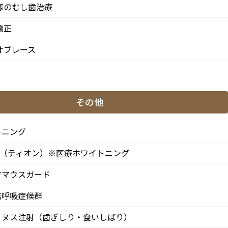
様のむし歯治療
矯正
オブレース
南3-37-14 第二北原ビル3階
歩0分 / JR中央/総武線「阿佐ケ谷駅」徒歩0分 / 東京メトロ丸ノ
その他
月
火
水
木
金
土
日
トニング
●
▲
●
●
●
●
★
ON（ティオン）※医療ホワイトニング
●
▲
●
●
●
●
★
ツマウスガード
わせて頂きます。
※休診日：火曜（9月より月2回）・日曜・祝日
無呼吸症候群
、第4火曜日は診療日となります。
リヌス注射（歯ぎしり・食いしばり）