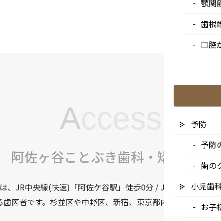
顎関
歯根
口腔
A
ccess
予防
予防
阿佐ヶ谷ことぶき歯科・矯正歯科
歯の
小児歯
JR中央線(快速)「阿佐ケ谷駅」徒歩0分 / JR中央/総武線
る歯医者です。杉並区や中野区、新宿、東京都内、隣接県や遠
お子