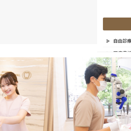
自由診
医療費
リスク
未承認
医院の