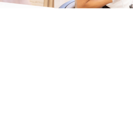
設備の
基本情
採用情