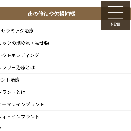
ら
24時間Web初診予約
歯の修復や欠損補綴
採用エントリー
・セラミック治療
ミックの詰め物・被せ物
料金表・その他
医院情報
診療 / 交通
レクトボンディング
FEE
CLINIC
ACCESS
ルフリー治療とは
ラント治療
プラントとは
ローマンインプラント
ヴィ・インプラント
ジ