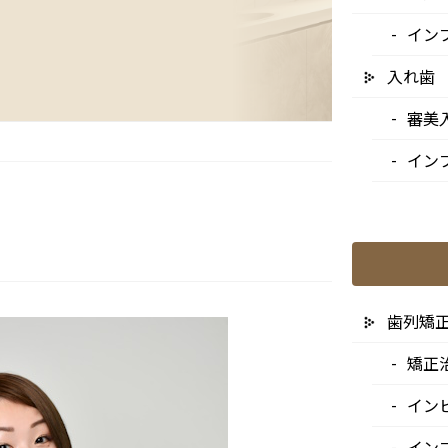
イン
入れ歯
審美
イン
歯列矯
矯正
イン
イン