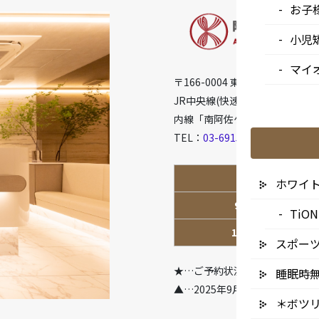
お子
小児
マイ
〒166-0004 東京都杉並区阿佐谷
JR中央線(快速)「阿佐ケ谷駅」徒
内線「南阿佐ケ谷駅」徒歩8分
TEL：
03-6915-1315
診療時間
ホワイ
9:00-13:00
Ti
14:00-18:00
スポー
★…ご予約状況により診療を行
睡眠時
▲…2025年9月より第2火曜日
＊ボツ